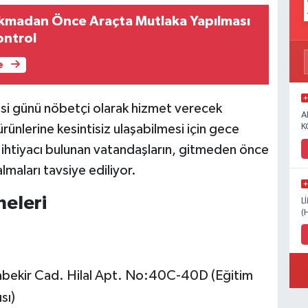
Çıkmadan Önce Araçta Mutlaka Yapılması
ontrol
e
i günü nöbetçi olarak hizmet verecek
A
ürünlerine kesintisiz ulaşabilmesi için gece
K
aç ihtiyacı bulunan vatandaşların, gitmeden önce
almaları tavsiye ediliyor.
eleri
L
(
abekir Cad. Hilal Apt. No:40C-40D (Eğitim
sı)