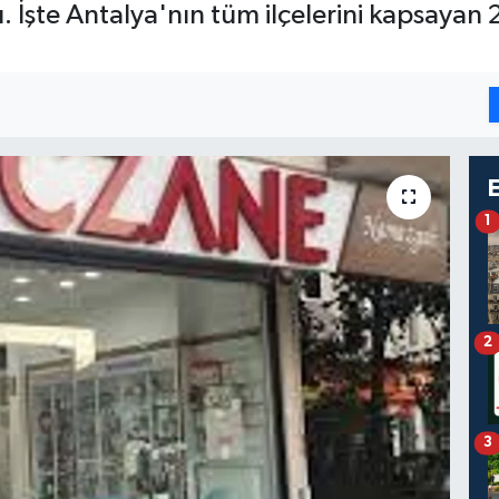
dı. İşte Antalya'nın tüm ilçelerini kapsaya
1
2
3