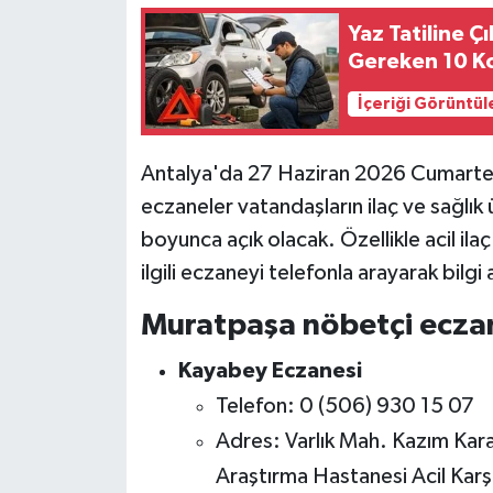
Yaz Tatiline 
Gereken 10 K
İçeriği Görüntül
Antalya'da 27 Haziran 2026 Cumartes
eczaneler vatandaşların ilaç ve sağlık 
boyunca açık olacak. Özellikle acil il
ilgili eczaneyi telefonla arayarak bilgi 
Muratpaşa nöbetçi eczan
Kayabey Eczanesi
Telefon: 0 (506) 930 15 07
Adres: Varlık Mah. Kazım Kar
Araştırma Hastanesi Acil Karşı