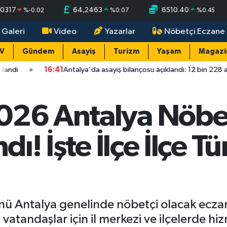
,0317
64,2463
6510.40
%
-0.02
%
0.07
%
0.45
 Galeri
Video
Yazarlar
Nöbetçi Eczane
TV
Gündem
Asayiş
Turizm
Yaşam
Magazi
16:41
Antalya'da asayiş bilançosu açıklandı: 12 bin 228 asayiş olayı
026 Antalya Nöbet
ndı! İşte İlçe İlçe 
ü Antalya genelinde nöbetçi olacak eczane
n vatandaşlar için il merkezi ve ilçelerde h