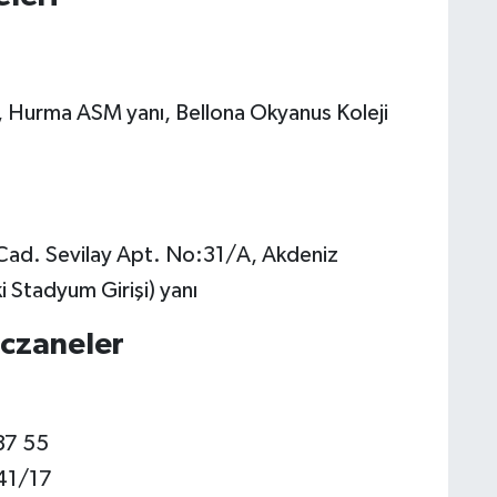
 Hurma ASM yanı, Bellona Okyanus Koleji
Cad. Sevilay Apt. No:31/A, Akdeniz
i Stadyum Girişi) yanı
eczaneler
37 55
41/17