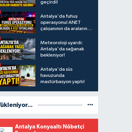
geçirdi!
Antalya'da fuhuş
operasyonu! ANET
çalışanının da aralarında
olduğu 8 kişi tutuklandı
Meteoroloji uyardı:
Antalya'da sağanak
bekleniyor!
Antalya'da süs
havuzunda
mastürbasyon yaptı!
ükleniyor...
Antalya Konyaaltı Nöbetçi