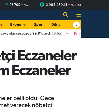
13.799
3.064.480,14
%
70
%
-0.63
n
Ekonomi
Spor
Dünya
Resmi Reklamlar
nın yüzde 99,9'u aydınlatıldı
16:34
Isparta'da faytonu sollayan
çi Eczaneler
Tüm Eczaneler
ler belli oldu. Gece
izmet verecek nöbetçi