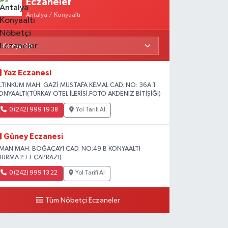
Eczaneler
Antalya / Konyaaltı
Yaz Eczanesi
LTINKUM MAH. GAZİ MUSTAFA KEMAL CAD. NO: 36A 1
ONYAALTI(TÜRKAY OTEL İLERİSİ.FOTO AKDENİZ BİTİŞİĞİ)
0 (242) 999 19 38
Yol Tarifi Al
Güney Eczanesi
İMAN MAH. BOĞAÇAYI CAD. NO:49 B KONYAALTI
HURMA PTT ÇAPRAZI)
0 (242) 999 13 22
Yol Tarifi Al
Tüm Nöbetçi Eczaneler