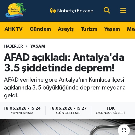
Nöbetçi Eczane
AHK TV
Antalya Nöbetçi Eczaneler
AHK TV
Gündem
Asayiş
Turizm
Yaşam
Ma
Gündem
Antalya Hava Durumu
HABERLER
YAŞAM
Asayiş
Antalya Namaz Vakitleri
AFAD açıkladı: Antalya'da
3.5 şiddetinde deprem!
Turizm
Antalya Trafik Yoğunluk Haritası
AFAD verilerine göre Antalya'nın Kumluca ilçesi
Yaşam
Süper Lig Puan Durumu ve Fikstür
açıklarında 3.5 büyüklüğünde deprem meydana
geldi.
Magazin
Tüm Manşetler
18.06.2026 - 15:24
18.06.2026 - 15:27
1 DK
YAYINLANMA
GÜNCELLEME
OKUNMA SÜRESI
Ekonomi
Son Dakika Haberleri
Spor
Haber Arşivi