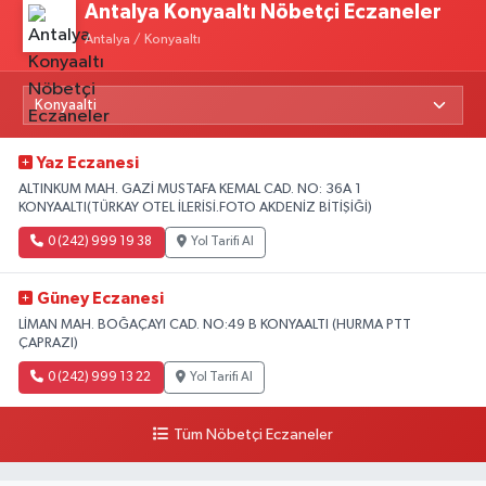
Antalya Konyaaltı Nöbetçi Eczaneler
Antalya / Konyaaltı
Yaz Eczanesi
ALTINKUM MAH. GAZİ MUSTAFA KEMAL CAD. NO: 36A 1
KONYAALTI(TÜRKAY OTEL İLERİSİ.FOTO AKDENİZ BİTİŞİĞİ)
0 (242) 999 19 38
Yol Tarifi Al
Güney Eczanesi
LİMAN MAH. BOĞAÇAYI CAD. NO:49 B KONYAALTI (HURMA PTT
ÇAPRAZI)
0 (242) 999 13 22
Yol Tarifi Al
Tüm Nöbetçi Eczaneler