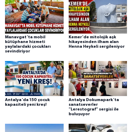
Manavgat'ta mobil
Kemer'de mitolojik aşk
kütüphane hizmeti
hikayesinden ilham alan
yaylalardaki çocukları
Henna Heykeli sergileniyor
sevindiriyor
Antalya'da 150 çocuk
Antalya Dokumapark'ta
kapasiteli yeni kreş!
sanatseverler
"Lerestograf" sergisi ile
buluşuyor