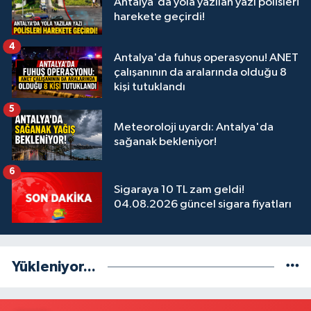
Antalya'da yola yazılan yazı polisleri
harekete geçirdi!
4
Antalya'da fuhuş operasyonu! ANET
çalışanının da aralarında olduğu 8
kişi tutuklandı
5
Meteoroloji uyardı: Antalya'da
sağanak bekleniyor!
6
Sigaraya 10 TL zam geldi!
04.08.2026 güncel sigara fiyatları
Yükleniyor...