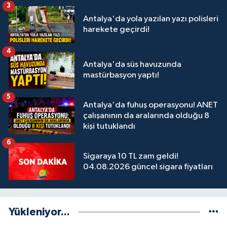
3
Antalya'da yola yazılan yazı polisleri
harekete geçirdi!
4
Antalya'da süs havuzunda
mastürbasyon yaptı!
5
Antalya'da fuhuş operasyonu! ANET
çalışanının da aralarında olduğu 8
kişi tutuklandı
6
Sigaraya 10 TL zam geldi!
04.08.2026 güncel sigara fiyatları
Yükleniyor...