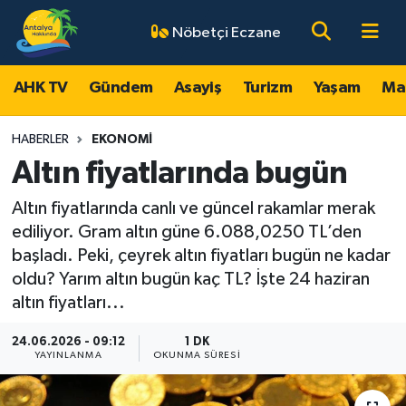
Nöbetçi Eczane
AHK TV
Antalya Nöbetçi Eczaneler
AHK TV
Gündem
Asayiş
Turizm
Yaşam
Ma
Gündem
Antalya Hava Durumu
HABERLER
EKONOMI
Asayiş
Antalya Namaz Vakitleri
Altın fiyatlarında bugün
Altın fiyatlarında canlı ve güncel rakamlar merak
Turizm
Antalya Trafik Yoğunluk Haritası
ediliyor. Gram altın güne 6.088,0250 TL’den
Yaşam
Süper Lig Puan Durumu ve Fikstür
başladı. Peki, çeyrek altın fiyatları bugün ne kadar
oldu? Yarım altın bugün kaç TL? İşte 24 haziran
Magazin
Tüm Manşetler
altın fiyatları...
24.06.2026 - 09:12
1 DK
Ekonomi
Son Dakika Haberleri
YAYINLANMA
OKUNMA SÜRESI
Spor
Haber Arşivi