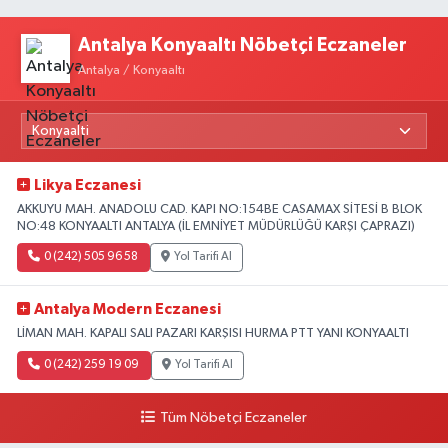
Antalya Konyaaltı Nöbetçi Eczaneler
Antalya / Konyaaltı
Likya Eczanesi
AKKUYU MAH. ANADOLU CAD. KAPI NO:154BE CASAMAX SİTESİ B BLOK
NO:48 KONYAALTI ANTALYA (İL EMNİYET MÜDÜRLÜĞÜ KARŞI ÇAPRAZI)
0 (242) 505 96 58
Yol Tarifi Al
Antalya Modern Eczanesi
LİMAN MAH. KAPALI SALI PAZARI KARŞISI HURMA PTT YANI KONYAALTI
0 (242) 259 19 09
Yol Tarifi Al
Tüm Nöbetçi Eczaneler