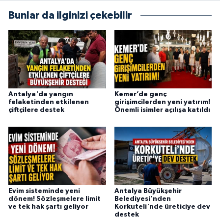
Bunlar da ilginizi çekebilir
Antalya'da yangın
Kemer’de genç
felaketinden etkilenen
girişimcilerden yeni yatırım!
çiftçilere destek
Önemli isimler açılışa katıldı
Evim sisteminde yeni
Antalya Büyükşehir
dönem! Sözleşmelere limit
Belediyesi'nden
ve tek hak şartı geliyor
Korkuteli'nde üreticiye dev
destek