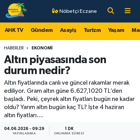
Nöbetçi Eczane
AHK TV
Antalya Nöbetçi Eczaneler
AHK TV
Gündem
Asayiş
Turizm
Yaşam
Ma
Gündem
Antalya Hava Durumu
HABERLER
EKONOMI
Asayiş
Antalya Namaz Vakitleri
Altın piyasasında son
durum nedir?
Turizm
Antalya Trafik Yoğunluk Haritası
Altın fiyatlarında canlı ve güncel rakamlar merak
Yaşam
Süper Lig Puan Durumu ve Fikstür
ediliyor. Gram altın güne 6.627,1020 TL’den
başladı. Peki, çeyrek altın fiyatları bugün ne kadar
Magazin
Tüm Manşetler
oldu? Yarım altın bugün kaç TL? İşte 4 haziran
altın fiyatları...
Ekonomi
Son Dakika Haberleri
04.06.2026 - 09:29
1 DK
YAYINLANMA
OKUNMA SÜRESI
Spor
Haber Arşivi