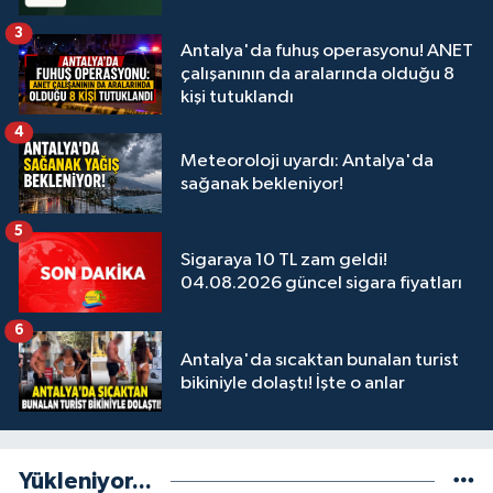
3
Antalya'da fuhuş operasyonu! ANET
çalışanının da aralarında olduğu 8
kişi tutuklandı
4
Meteoroloji uyardı: Antalya'da
sağanak bekleniyor!
5
Sigaraya 10 TL zam geldi!
04.08.2026 güncel sigara fiyatları
6
Antalya'da sıcaktan bunalan turist
bikiniyle dolaştı! İşte o anlar
Yükleniyor...