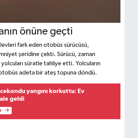
ianın önüne geçti
levleri fark eden otobüs sürücüsü,
 emniyet şeridine çekti. Sürücü, zaman
olcuları süratle tahliye etti. Yolcuların
 otobüs adeta bir ateş topuna döndü.
cekondu yangını korkuttu: Ev
ale geldi
e