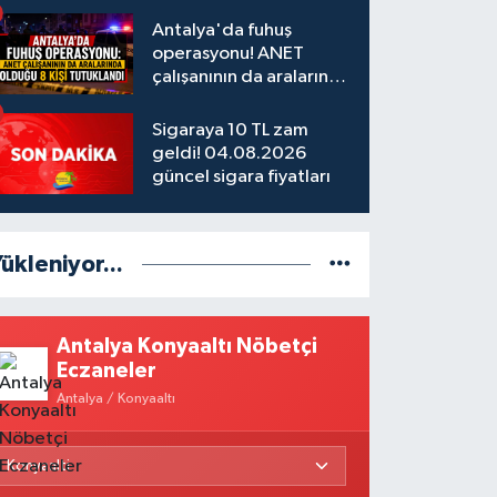
Antalya'da fuhuş
operasyonu! ANET
çalışanının da aralarında
olduğu 8 kişi tutuklandı
Sigaraya 10 TL zam
geldi! 04.08.2026
güncel sigara fiyatları
ükleniyor...
Antalya Konyaaltı Nöbetçi
Eczaneler
Antalya / Konyaaltı