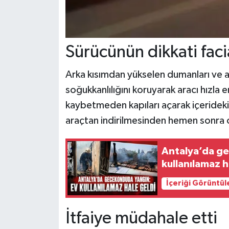
Sürücünün dikkati fac
Arka kısımdan yükselen dumanları ve a
soğukkanlılığını koruyarak aracı hızla
kaybetmeden kapıları açarak içerideki y
araçtan indirilmesinden hemen sonra
Antalya’da ge
kullanılamaz h
İçeriği Görüntül
İtfaiye müdahale etti