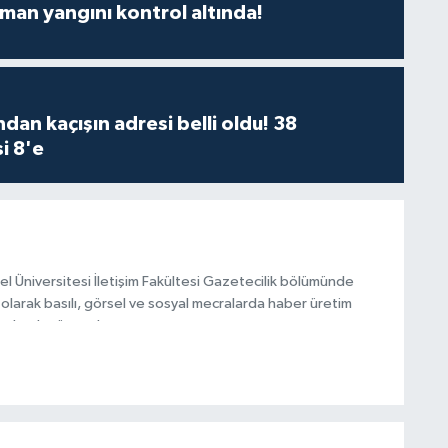
man yangını kontrol altında!
dan kaçışın adresi belli oldu! 38
i 8'e
el Üniversitesi İletişim Fakültesi Gazetecilik bölümünde
olarak basılı, görsel ve sosyal mecralarda haber üretim
olarak görev alıyor.