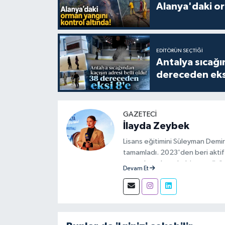
Alanya'daki or
EDITÖRÜN SEÇTIĞI
Antalya sıcağın
dereceden eks
GAZETECI
İlayda Zeybek
Lisans eğitimini Süleyman Demir
tamamladı. 2023'den beri aktif 
aşamalarında muhabir ve editör 
Devam Et