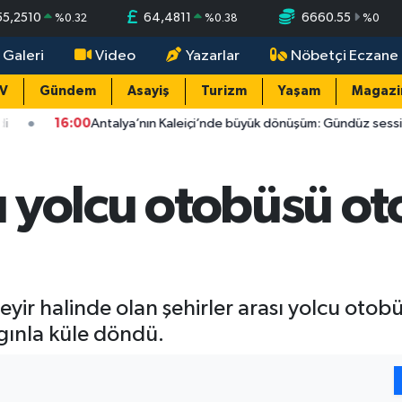
55,2510
64,4811
6660.55
%
0.32
%
0.38
%
0
 Galeri
Video
Yazarlar
Nöbetçi Eczane
TV
Gündem
Asayiş
Turizm
Yaşam
Magazi
0
Antalya’nın Kaleiçi’nde büyük dönüşüm: Gündüz sessizlik, gece 50 bin k
lı yolcu otobüsü o
yir halinde olan şehirler arası yolcu oto
ınla küle döndü.