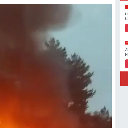
H
U
A
H