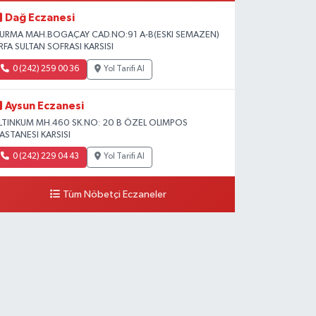
Dağ Eczanesi
URMA MAH.BOGAÇAY CAD.NO:91 A-B(ESKI SEMAZEN)
RFA SULTAN SOFRASI KARSISI
0 (242) 259 00 36
Yol Tarifi Al
Aysun Eczanesi
LTINKUM MH.460 SK.NO: 20 B ÖZEL OLIMPOS
ASTANESI KARSISI
0 (242) 229 04 43
Yol Tarifi Al
Tüm Nöbetçi Eczaneler