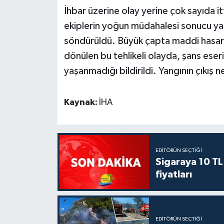
İhbar üzerine olay yerine çok sayıda it
ekiplerin yoğun müdahalesi sonucu ya
söndürüldü. Büyük çapta maddi hasarı
dönülen bu tehlikeli olayda, şans eser
yaşanmadığı bildirildi. Yangının çıkış n
Kaynak:
İHA
EDITÖRÜN SEÇTIĞI
Sigaraya 10 TL
fiyatları
EDITÖRÜN SEÇTIĞI