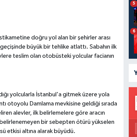
5
6
tikametine doğru yol alan bir şehirler arası
geçişinde büyük bir tehlike atlattı. Sabahın ilk
lere teslim olan otobüsteki yolcular facianın
Y
dığı yolcularla İstanbul'a gitmek üzere yola
tı otoyolu Damlama mevkisine geldiği sırada
iren alevler, ilk belirlemelere göre aracın
belirlenemeyen bir sebepten ötürü yükselen
sü etkisi altına alarak büyüdü.