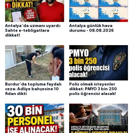
Antalya'da uzmanı uyardı:
Antalya günlük hava
Sahte e-tebligatlara
durumu - 08.08.2026
dikkat!
Burdur'da topluma faydalı
Polis olmak isteyenler
ceza: Adliye bahçesine 10
dikkat: PMYO 3 bin 250
fidan dikti
polis öğrencisi alacak!