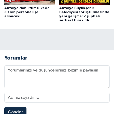
Antalya dahil tüm ülkede
Antalya Büyükşehir
30 bin personel işe
Belediyesi soruşturmasında
alınacak!
yeni gelişme: 2 şüpheli
serbest bırakıldı
Yorumlar
Gönder