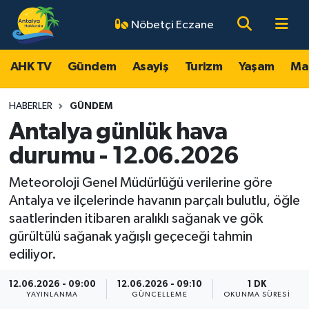
Nöbetçi Eczane
AHK TV
Antalya Nöbetçi Eczaneler
AHK TV
Gündem
Asayiş
Turizm
Yaşam
Ma
Gündem
Antalya Hava Durumu
HABERLER
GÜNDEM
Asayiş
Antalya Namaz Vakitleri
Antalya günlük hava
durumu - 12.06.2026
Turizm
Antalya Trafik Yoğunluk Haritası
Meteoroloji Genel Müdürlüğü verilerine göre
Yaşam
Süper Lig Puan Durumu ve Fikstür
Antalya ve ilçelerinde havanın parçalı bulutlu, öğle
saatlerinden itibaren aralıklı sağanak ve gök
Magazin
Tüm Manşetler
gürültülü sağanak yağışlı geçeceği tahmin
ediliyor.
Ekonomi
Son Dakika Haberleri
12.06.2026 - 09:00
12.06.2026 - 09:10
1 DK
YAYINLANMA
GÜNCELLEME
OKUNMA SÜRESI
Spor
Haber Arşivi