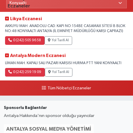
Likya Eczanesi
AKKUYU MAH. ANADOLU CAD. KAPI NO:154BE CASAMAX SİTESİ B BLOK
NO:48 KONYAALTI ANTALYA (İL EMNİYET MÜDÜRLÜĞÜ KARŞI ÇAPRAZI)
0 (242) 505 96 58
Yol Tarifi Al
Antalya Modern Eczanesi
LİMAN MAH. KAPALI SALI PAZARI KARŞISI HURMA PTT YANI KONYAALTI
0 (242) 259 19 09
Yol Tarifi Al
Tüm Nöbetçi Eczaneler
Sponsorlu Bağlantılar
Antalya Hakkında'nın sponsor olduğu yayıncılar
ANTALYA SOSYAL MEDYA YÖNETIMI