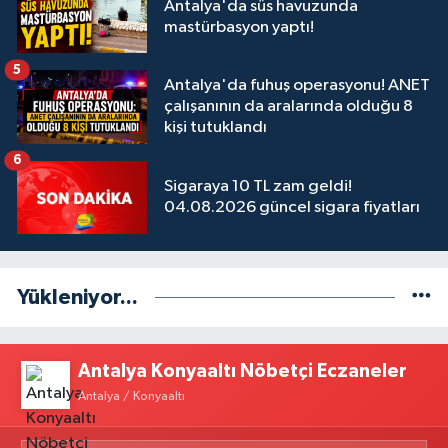
Antalya'da süs havuzunda
mastürbasyon yaptı!
5
Antalya'da fuhuş operasyonu! ANET
çalışanının da aralarında olduğu 8
kişi tutuklandı
6
Sigaraya 10 TL zam geldi!
04.08.2026 güncel sigara fiyatları
Yükleniyor...
Antalya Konyaaltı Nöbetçi Eczaneler
Antalya / Konyaaltı