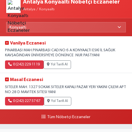
Antalya Konyaaltı Nöbetçi Eczaneler
Antalya / Konyaaltı
Vanilya Eczanesi
PINARBAŞI MAH.PINARBAŞI CAD.NO:6 A KONYAALTI ESKİ İL SAĞLIK
KAVŞAĞINDAN ÜNİVERSİYEYE DÖNÜNCE .NUR PAST.YANI
0 (242) 229 11 19
Yol Tarifi Al
Masal Eczanesi
SITELER MAH. 1327 SOKAK SITELER KAPALI PAZAR YERI YAKINI ÇILEM APT
NO:28 D MAVITEK SITESI YANI
0 (242) 227 57 67
Yol Tarifi Al
Tüm Nöbetçi Eczaneler