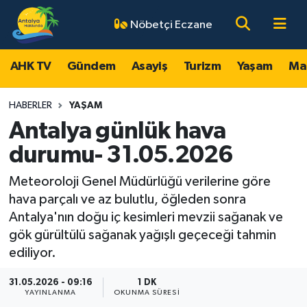
Nöbetçi Eczane
AHK TV
Antalya Nöbetçi Eczaneler
AHK TV
Gündem
Asayiş
Turizm
Yaşam
Ma
Gündem
Antalya Hava Durumu
HABERLER
YAŞAM
Asayiş
Antalya Namaz Vakitleri
Antalya günlük hava
durumu- 31.05.2026
Turizm
Antalya Trafik Yoğunluk Haritası
Meteoroloji Genel Müdürlüğü verilerine göre
Yaşam
Süper Lig Puan Durumu ve Fikstür
hava parçalı ve az bulutlu, öğleden sonra
Antalya'nın doğu iç kesimleri mevzii sağanak ve
Magazin
Tüm Manşetler
gök gürültülü sağanak yağışlı geçeceği tahmin
ediliyor.
Ekonomi
Son Dakika Haberleri
31.05.2026 - 09:16
1 DK
YAYINLANMA
OKUNMA SÜRESI
Spor
Haber Arşivi