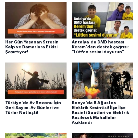
Her Gün Yaşanan Stresin
Antalya'da DMD hastası
Kalp ve Damarlara Etkisi
Kerem'den destek çağrısı:
Şaşırtıyor!
"Lütfen sesimi duyurun"
Türkiye'de Av Sezonu İçin
Konya’da 8 Ağustos
Geri Sayım: Av Günleri ve
Elektrik Kesintisi! İlçe İlçe
Türler Netleşti!
Kesinti Saatleri ve Elektrik
Kesilecek Mahalleler
Açıklandı