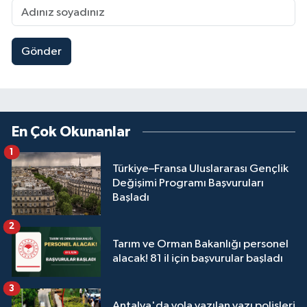
Gönder
En Çok Okunanlar
1
Türkiye–Fransa Uluslararası Gençlik
Değişimi Programı Başvuruları
Başladı
2
Tarım ve Orman Bakanlığı personel
alacak! 81 il için başvurular başladı
3
Antalya'da yola yazılan yazı polisleri