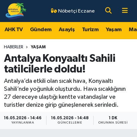
Nöbetçi Eczane
AHK TV
Antalya Nöbetçi Eczaneler
AHK TV
Gündem
Asayiş
Turizm
Yaşam
Ma
Gündem
Antalya Hava Durumu
HABERLER
YAŞAM
Asayiş
Antalya Namaz Vakitleri
Antalya Konyaaltı Sahili
tatilcilerle doldu!
Turizm
Antalya Trafik Yoğunluk Haritası
Antalya’da etkili olan sıcak hava, Konyaaltı
Yaşam
Süper Lig Puan Durumu ve Fikstür
Sahili’nde yoğunluk oluşturdu. Hava sıcaklığının
27 dereceye ulaştığı kentte vatandaşlar ve
Magazin
Tüm Manşetler
turistler denize girip güneşlenerek serinledi.
Ekonomi
Son Dakika Haberleri
16.05.2026 - 14:46
16.05.2026 - 14:48
1 DK
YAYINLANMA
GÜNCELLEME
OKUNMA SÜRESI
Spor
Haber Arşivi