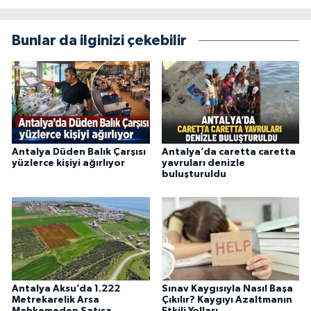
Bunlar da ilginizi çekebilir
Antalya Düden Balık Çarşısı
Antalya’da caretta caretta
yüzlerce kişiyi ağırlıyor
yavruları denizle
buluşturuldu
Antalya Aksu’da 1.222
Sınav Kaygısıyla Nasıl Başa
Metrekarelik Arsa
Çıkılır? Kaygıyı Azaltmanın
Mahkemeden Satışa
Etkili Yolları