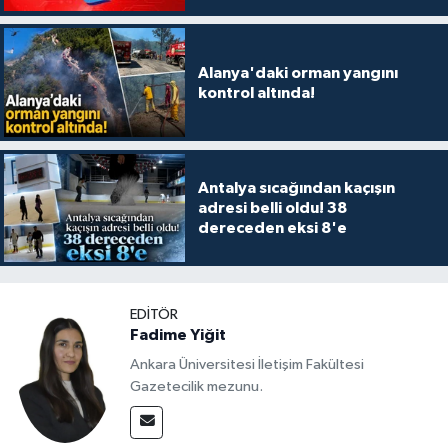
Alanya'daki orman yangını
kontrol altında!
Antalya sıcağından kaçışın
adresi belli oldu! 38
dereceden eksi 8'e
EDITÖR
Fadime Yiğit
Ankara Üniversitesi İletişim Fakültesi
Gazetecilik mezunu.