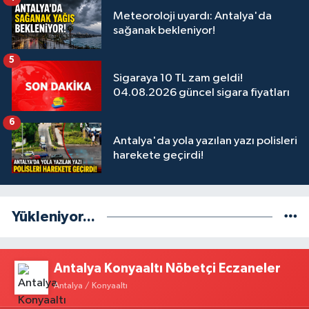
Meteoroloji uyardı: Antalya'da
sağanak bekleniyor!
5
Sigaraya 10 TL zam geldi!
04.08.2026 güncel sigara fiyatları
6
Antalya'da yola yazılan yazı polisleri
harekete geçirdi!
Yükleniyor...
Antalya Konyaaltı Nöbetçi Eczaneler
Antalya / Konyaaltı