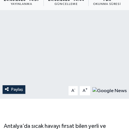
YAYINLANMA
GÜNCELLEME
OKUNMA SÜRESI
Dünya
Resmi Reklamlar
Paylaş
-
+
A
A
Antalya’da sıcak havayı fırsat bilen yerli ve