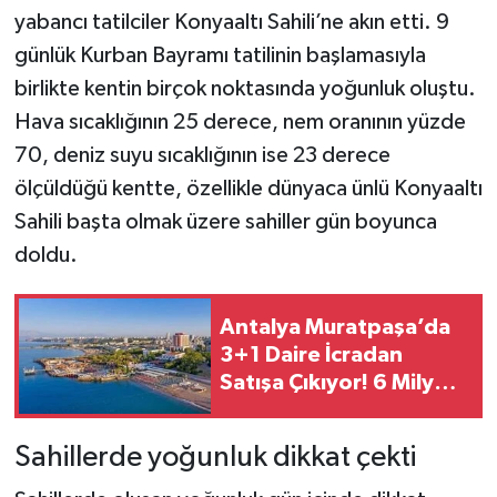
yabancı tatilciler Konyaaltı Sahili’ne akın etti. 9
günlük Kurban Bayramı tatilinin başlamasıyla
birlikte kentin birçok noktasında yoğunluk oluştu.
Hava sıcaklığının 25 derece, nem oranının yüzde
70, deniz suyu sıcaklığının ise 23 derece
ölçüldüğü kentte, özellikle dünyaca ünlü Konyaaltı
Sahili başta olmak üzere sahiller gün boyunca
doldu.
Antalya Muratpaşa’da
3+1 Daire İcradan
Satışa Çıkıyor! 6 Milyon
TL’lik Konut İçin İhale
Tarihi Belli Oldu
Sahillerde yoğunluk dikkat çekti