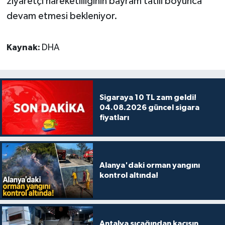
ziyaretçi hareketliliğinin bayram tatili boyunca
devam etmesi bekleniyor.
Kaynak:
DHA
Sigaraya 10 TL zam geldi!
04.08.2026 güncel sigara
fiyatları
Alanya'daki orman yangını
kontrol altında!
Antalya sıcağından kaçışın