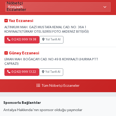
Yaz Eczanesi
ALTINKUM MAH. GAZİ MUSTAFA KEMAL CAD. NO: 36A 1
KONYAALTI(TÜRKAY OTEL İLERİSİ.FOTO AKDENİZ BİTİŞİĞİ)
0 (242) 999 19 38
Yol Tarifi Al
Güney Eczanesi
LİMAN MAH. BOĞAÇAYI CAD. NO:49 B KONYAALTI (HURMA PTT
ÇAPRAZI)
0 (242) 999 13 22
Yol Tarifi Al
Tüm Nöbetçi Eczaneler
Sponsorlu Bağlantılar
Antalya Hakkında'nın sponsor olduğu yayıncılar