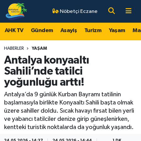
Nöbetçi Eczane
AHK TV
Antalya Nöbetçi Eczaneler
AHK TV
Gündem
Asayiş
Turizm
Yaşam
Ma
Gündem
Antalya Hava Durumu
HABERLER
YAŞAM
Asayiş
Antalya Namaz Vakitleri
Antalya konyaaltı
Sahili’nde tatilci
Turizm
Antalya Trafik Yoğunluk Haritası
yoğunluğu arttı!
Yaşam
Süper Lig Puan Durumu ve Fikstür
Antalya’da 9 günlük Kurban Bayramı tatilinin
başlamasıyla birlikte Konyaaltı Sahili başta olmak
Magazin
Tüm Manşetler
üzere sahiller doldu. Sıcak havayı fırsat bilen yerli
ve yabancı tatilciler denize girip güneşlenirken,
Ekonomi
Son Dakika Haberleri
kentteki turistik noktalarda da yoğunluk yaşandı.
Spor
Haber Arşivi
24.05.2026 - 14:37
24.05.2026 - 14:44
1 DK