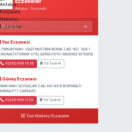
Eczaneler
Antalya / Konyaaltı
Yaz Eczanesi
LTINKUM MAH. GAZİ MUSTAFA KEMAL CAD. NO: 36A 1
ONYAALTI(TÜRKAY OTEL İLERİSİ.FOTO AKDENİZ BİTİŞİĞİ)
0 (242) 999 19 38
Yol Tarifi Al
Güney Eczanesi
İMAN MAH. BOĞAÇAYI CAD. NO:49 B KONYAALTI
HURMA PTT ÇAPRAZI)
0 (242) 999 13 22
Yol Tarifi Al
Tüm Nöbetçi Eczaneler