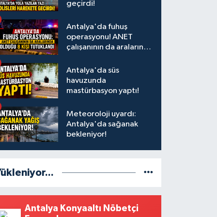
geçirdi!
Antalya'da fuhuş
operasyonu! ANET
çalışanının da aralarında
olduğu 8 kişi tutuklandı
Antalya'da süs
havuzunda
mastürbasyon yaptı!
Meteoroloji uyardı:
Antalya'da sağanak
bekleniyor!
ükleniyor...
Antalya Konyaaltı Nöbetçi