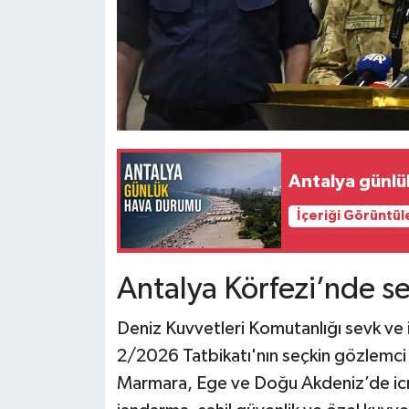
Antalya günlü
İçeriği Görüntül
Antalya Körfezi’nde s
Deniz Kuvvetleri Komutanlığı sevk ve 
2/2026 Tatbikatı'nın seçkin gözlemci 
Marmara, Ege ve Doğu Akdeniz’de icra