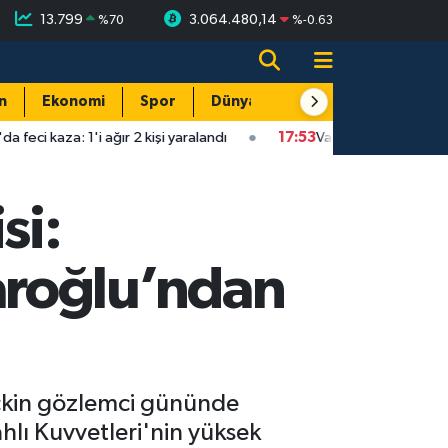
13.799
3.064.480,14
%
70
%
-0.63
n
Ekonomi
Spor
Dünya
Resmi Reklamlar
r 2 kişi yaralandı
17:53
Vali Şahin açıkladı: "Levant akıntısı kirlil
si:
aroğlu’ndan
eçkin gözlemci gününde
lı Kuvvetleri'nin yüksek