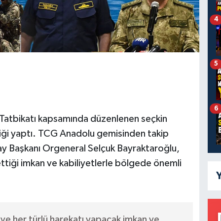
4
5
6
Tatbikatı kapsamında düzenlenen seçkin
liği yaptı. TCG Anadolu gemisinden takip
y Başkanı Orgeneral Selçuk Bayraktaroğlu,
 ettiği imkan ve kabiliyetlerle bölgede önemli
Y
ve her türlü harekatı yapacak imkan ve