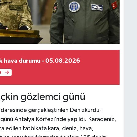
k hava durumu - 05.08.2026
e
eçkin gözlemci günü
idaresinde gerçekleştirilen Denizkurdu-
günü Antalya Körfezi’nde yapıldı. Karadeniz,
 edilen tatbikata kara, deniz, hava,