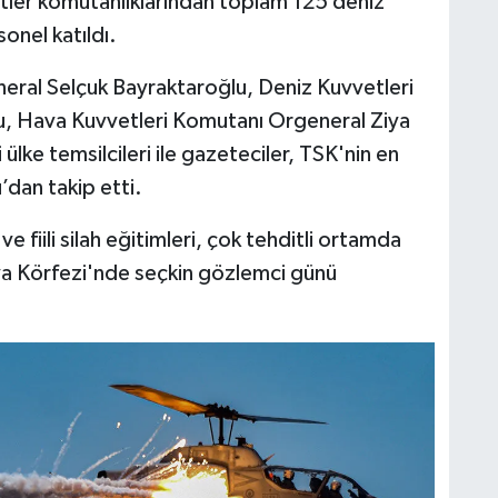
etler komutanlıklarından toplam 125 deniz
onel katıldı.
eral Selçuk Bayraktaroğlu, Deniz Kuvvetleri
u, Hava Kuvvetleri Komutanı Orgeneral Ziya
lke temsilcileri ile gazeteciler, TSK'nin en
dan takip etti.
 fiili silah eğitimleri, çok tehditli ortamda
lya Körfezi'nde seçkin gözlemci günü