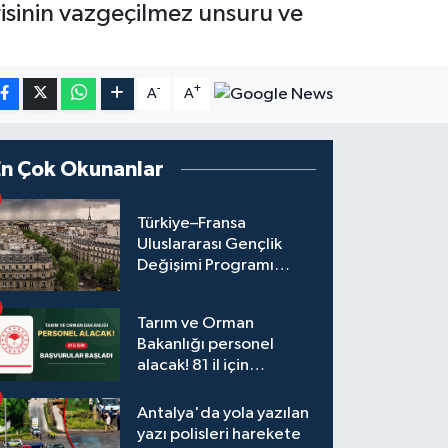
isinin vazgeçilmez unsuru ve
-
+
A
A
En Çok Okunanlar
Türkiye–Fransa
Uluslararası Gençlik
Değişimi Programı
Başvuruları Başladı
Tarım ve Orman
Bakanlığı personel
alacak! 81 il için
başvurular başladı
Antalya'da yola yazılan
yazı polisleri harekete