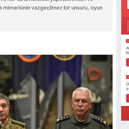
lik mimarisinin vazgeçilmez bir unsuru, oyun
A
K
L
(