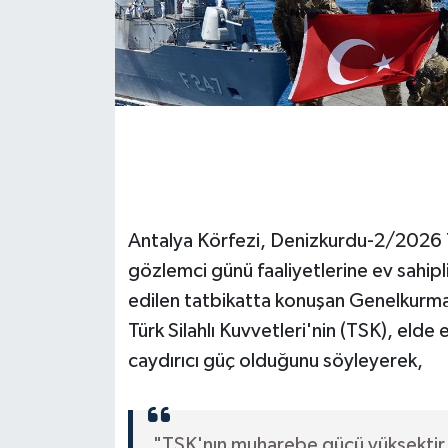
Antalya Körfezi, Denizkurdu-2/2026 
gözlemci günü faaliyetlerine ev sahip
edilen tatbikatta konuşan Genelkurma
Türk Silahlı Kuvvetleri'nin (TSK), elde
caydırıcı güç olduğunu söyleyerek,
"TSK'nın muharebe gücü yüksektir 