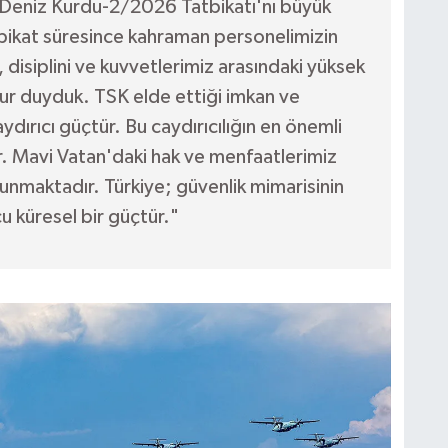
n Deniz Kurdu-2/2026 Tatbikatı'nı büyük
tbikat süresince kahraman personelimizin
 disiplini ve kuvvetlerimiz arasındaki yüksek
ur duyduk. TSK elde ettiği imkan ve
ydırıcı güçtür. Bu caydırıcılığın en önemli
r. Mavi Vatan'daki hak ve menfaatlerimiz
unmaktadır. Türkiye; güvenlik mimarisinin
u küresel bir güçtür."