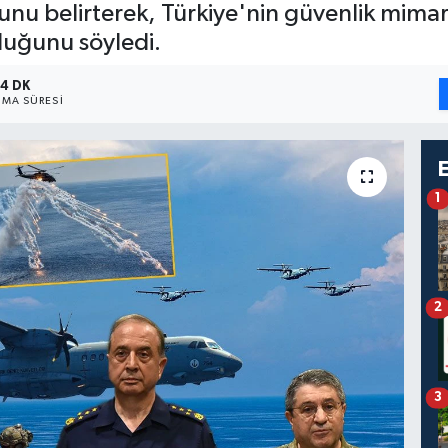
u belirterek, Türkiye'nin güvenlik mimar
duğunu söyledi.
4 DK
MA SÜRESI
1
2
3