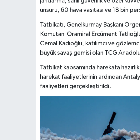
jandarma, sahil güvenlik ve özel kuvv
unsuru, 60 hava vasıtası ve 18 bin pers
Tatbikatı, Genelkurmay Başkanı Orgen
Komutanı Oramiral Ercüment Tatlıoğl
Cemal Kadıoğlu, katılımcı ve gözlemci ü
büyük savaş gemisi olan TCG Anadolu’
Tatbikat kapsamında harekata hazırlık ve
harekat faaliyetlerinin ardından Anta
faaliyetleri gerçekleştirildi.