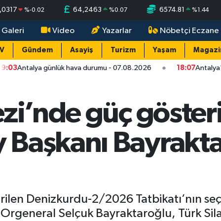
,0317
64,2463
6574.81
%
-0.02
%
0.07
%
1.44
 Galeri
Video
Yazarlar
Nöbetçi Eczane
TV
Gündem
Asayiş
Turizm
Yaşam
Magazi
ük hava durumu - 07.08.2026
18:07
Antalya'da feci kaza: 1'i ağı
zi’nde güç gösteri
 Başkanı Bayrakt
irilen Denizkurdu-2/2026 Tatbikatı’nın s
general Selçuk Bayraktaroğlu, Türk Silah