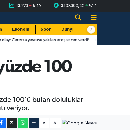
13.773
3.107.393,42
%
-19
%
1.2
n
Ekonomi
Spor
Dünya
Resmi Reklamlar
yavrusu yakılan ateşte can verdi!
16:01
Antalyaspor-Keçiörengü
i yüzde 100
üzde 100'ü bulan doluluklar
ı veriyor.
-
+
A
A