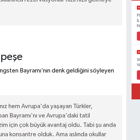
P
İ
P
 peşe
S
Y
fingsten Bayramı’nın denk geldiğini söyleyen
mız hem Avrupa'da yaşayan Türkler,
an Bayramı'nı ve Avrupa'daki tatil
im için çok büyük avantaj oldu. Tabi şu anda
a konsantre olduk. Ama aslında okullar