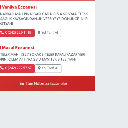
Vanilya Eczanesi
INARBAŞI MAH.PINARBAŞI CAD.NO:6 A KONYAALTI ESKİ
L SAĞLIK KAVŞAĞINDAN ÜNİVERSİYEYE DÖNÜNCE .NUR
AST.YANI
0 (242) 229 11 19
Yol Tarifi Al
Masal Eczanesi
ITELER MAH. 1327 SOKAK SITELER KAPALI PAZAR YERI
AKINI ÇILEM APT NO:28 D MAVITEK SITESI YANI
0 (242) 227 57 67
Yol Tarifi Al
Tüm Nöbetçi Eczaneler