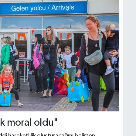
k moral oldu"
di hareketlilik oluşturacağını belirten