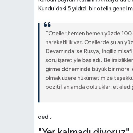
Kundu'daki 5 yıldızlı bir otelin genel 
“Oteller hemen hemen yüzde 100 do
hareketlilik var. Otellerde şu an y
Devamında ise Rusya, İngiliz misaf
soru işaretiyle başladı. Belirsizli
girme döneminde büyük bir moral
olmak üzere hükümetimize teşekkür
pozitif anlamda dolulukları etkiled
dedi.
"Yer kalmadı diyoruz"