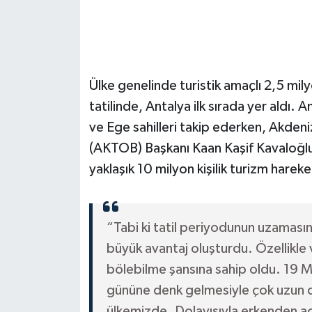
Ülke genelinde turistik amaçlı 2,5 mily
tatilinde, Antalya ilk sırada yer aldı.
ve Ege sahilleri takip ederken, Akdeniz 
(AKTOB) Başkanı Kaan Kaşif Kavaloğlu,
yaklaşık 10 milyon kişilik turizm hareke
“Tabi ki tatil periyodunun uzamasın
büyük avantaj oluşturdu. Özellikle v
bölebilme şansına sahip oldu. 19 M
gününe denk gelmesiyle çok uzun dö
ülkemizde. Dolayısıyla erkenden açı