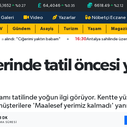
5,1652
64,4046
6618.49
%
0.27
%
0.35
%
2.12
 Galeri
Video
Yazarlar
Nöbetçi Eczane
TV
Gündem
Asayiş
Turizm
Yaşam
Magazi
rimi yaktın babam"
16:30
Antalya sahilinde üzen olay: Caretta 
erinde tatil önces
mı tatilinde yoğun ilgi görüyor. Kentte y
üşterilere 'Maalesef yerimiz kalmadı' yanıt
3 DK
A SÜRESI