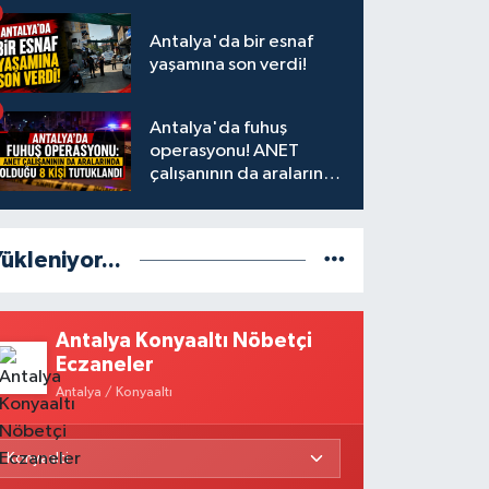
Antalya'da bir esnaf
yaşamına son verdi!
Antalya'da fuhuş
operasyonu! ANET
çalışanının da aralarında
olduğu 8 kişi tutuklandı
ükleniyor...
Antalya Konyaaltı Nöbetçi
Eczaneler
Antalya / Konyaaltı