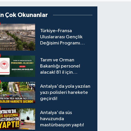
En Çok Okunanlar
Türkiye–Fransa
Uluslararası Gençlik
Değişimi Programı
Başvuruları Başladı
Tarım ve Orman
Bakanlığı personel
alacak! 81 il için
başvurular başladı
Antalya'da yola yazılan
yazı polisleri harekete
geçirdi!
Antalya'da süs
havuzunda
mastürbasyon yaptı!