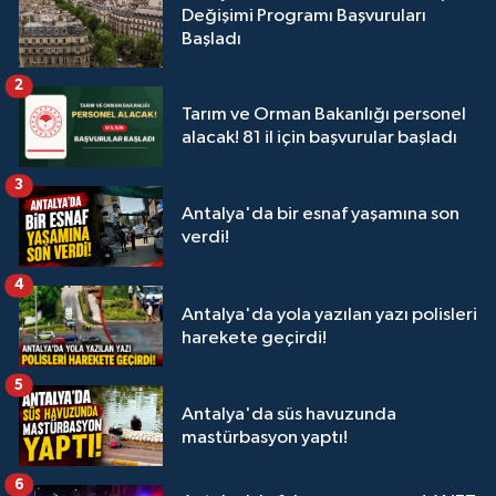
Değişimi Programı Başvuruları
Başladı
2
Tarım ve Orman Bakanlığı personel
alacak! 81 il için başvurular başladı
3
Antalya'da bir esnaf yaşamına son
verdi!
4
Antalya'da yola yazılan yazı polisleri
harekete geçirdi!
5
Antalya'da süs havuzunda
mastürbasyon yaptı!
6