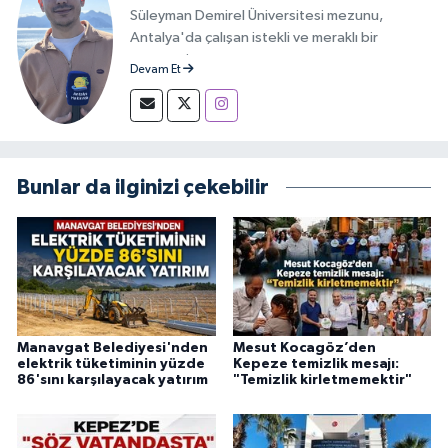
Süleyman Demirel Üniversitesi mezunu,
Antalya'da çalışan istekli ve meraklı bir
gazeteci.
Devam Et
Bunlar da ilginizi çekebilir
Manavgat Belediyesi'nden
Mesut Kocagöz’den
elektrik tüketiminin yüzde
Kepeze temizlik mesajı:
86'sını karşılayacak yatırım
"Temizlik kirletmemektir"