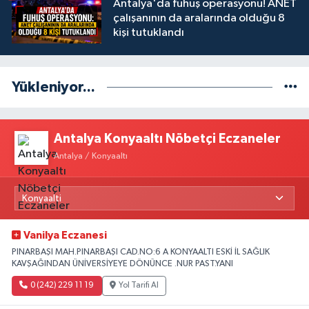
Antalya'da fuhuş operasyonu! ANET
çalışanının da aralarında olduğu 8
kişi tutuklandı
Yükleniyor...
Antalya Konyaaltı Nöbetçi Eczaneler
Antalya / Konyaaltı
Vanilya Eczanesi
PINARBAŞI MAH.PINARBAŞI CAD.NO:6 A KONYAALTI ESKİ İL SAĞLIK
KAVŞAĞINDAN ÜNİVERSİYEYE DÖNÜNCE .NUR PAST.YANI
0 (242) 229 11 19
Yol Tarifi Al