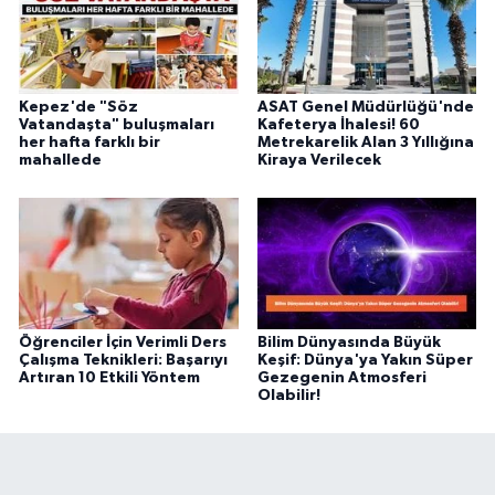
Kepez'de "Söz
ASAT Genel Müdürlüğü'nde
Vatandaşta" buluşmaları
Kafeterya İhalesi! 60
her hafta farklı bir
Metrekarelik Alan 3 Yıllığına
mahallede
Kiraya Verilecek
Öğrenciler İçin Verimli Ders
Bilim Dünyasında Büyük
Çalışma Teknikleri: Başarıyı
Keşif: Dünya'ya Yakın Süper
Artıran 10 Etkili Yöntem
Gezegenin Atmosferi
Olabilir!