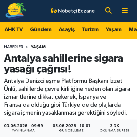
Nöbetçi Eczane
AHK TV
Antalya Nöbetçi Eczaneler
AHK TV
Gündem
Asayiş
Turizm
Yaşam
Ma
Gündem
Antalya Hava Durumu
HABERLER
YAŞAM
Asayiş
Antalya Namaz Vakitleri
Antalya sahillerine sigara
yasağı çağrısı!
Turizm
Antalya Trafik Yoğunluk Haritası
Antalya Denizcileşme Platformu Başkanı İzzet
Yaşam
Süper Lig Puan Durumu ve Fikstür
Ünlü, sahillerde çevre kirliliğine neden olan sigara
izmaritlerine dikkat çekerek, İspanya ve
Magazin
Tüm Manşetler
Fransa'da olduğu gibi Türkiye'de de plajlarda
sigara içmenin yasaklanması gerektiğini söyledi.
Ekonomi
Son Dakika Haberleri
03.06.2026 - 09:59
03.06.2026 - 10:01
3 DK
YAYINLANMA
GÜNCELLEME
OKUNMA SÜRESI
Spor
Haber Arşivi