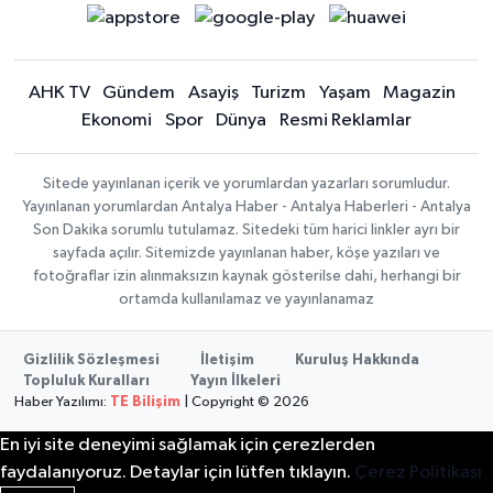
AHK TV
Gündem
Asayiş
Turizm
Yaşam
Magazin
Ekonomi
Spor
Dünya
Resmi Reklamlar
Sitede yayınlanan içerik ve yorumlardan yazarları sorumludur.
Yayınlanan yorumlardan Antalya Haber - Antalya Haberleri - Antalya
Son Dakika sorumlu tutulamaz. Sitedeki tüm harici linkler ayrı bir
sayfada açılır. Sitemizde yayınlanan haber, köşe yazıları ve
fotoğraflar izin alınmaksızın kaynak gösterilse dahi, herhangi bir
ortamda kullanılamaz ve yayınlanamaz
Gizlilik Sözleşmesi
İletişim
Kuruluş Hakkında
Topluluk Kuralları
Yayın İlkeleri
Haber Yazılımı:
TE Bilişim
| Copyright © 2026
En iyi site deneyimi sağlamak için çerezlerden
faydalanıyoruz. Detaylar için lütfen tıklayın.
Çerez Politikası