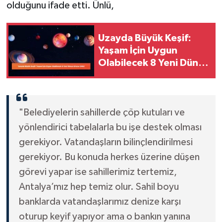
olduğunu ifade etti. Ünlü,
Uzayda Büyük Keşif:
Yaşam İçin Uygun
Olabilecek 8 Yeni Dünya
Ortaya Çıktı!
"Belediyelerin sahillerde çöp kutuları ve
yönlendirici tabelalarla bu işe destek olması
gerekiyor. Vatandaşların bilinçlendirilmesi
gerekiyor. Bu konuda herkes üzerine düşen
görevi yapar ise sahillerimiz tertemiz,
Antalya’mız hep temiz olur. Sahil boyu
banklarda vatandaşlarımız denize karşı
oturup keyif yapıyor ama o bankın yanına