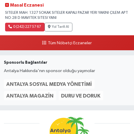
Masal Eczanesi
SITELER MAH. 1327 SOKAK SITELER KAPALI PAZAR YERI YAKINI ÇILEM APT
NO:28 D MAVITEK SITESI YANI
0 (242) 227 57 67
Yol Tarifi Al
Tüm Nöbetçi Eczaneler
Sponsorlu Bağlantılar
Antalya Hakkında'nın sponsor olduğu yayıncılar
ANTALYA SOSYAL MEDYA YÖNETIMI
ANTALYA MAGAZIN
DURU VE DORUK