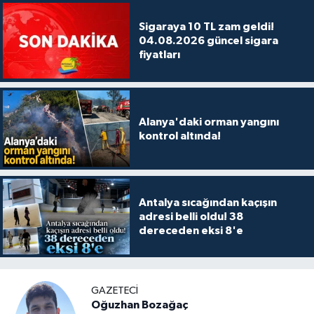
Sigaraya 10 TL zam geldi!
04.08.2026 güncel sigara
fiyatları
Alanya'daki orman yangını
kontrol altında!
Antalya sıcağından kaçışın
adresi belli oldu! 38
dereceden eksi 8'e
GAZETECİ
Oğuzhan Bozağaç