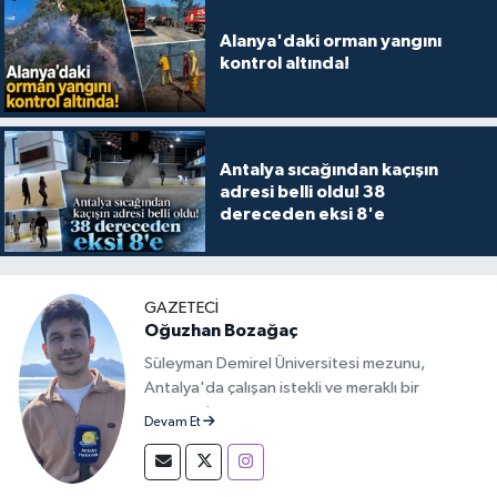
Alanya'daki orman yangını
kontrol altında!
Antalya sıcağından kaçışın
adresi belli oldu! 38
dereceden eksi 8'e
GAZETECİ
Oğuzhan Bozağaç
Süleyman Demirel Üniversitesi mezunu,
Antalya'da çalışan istekli ve meraklı bir
gazeteci.
Devam Et