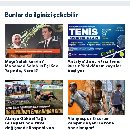
Bunlar da ilginizi çekebilir
Magi Salah Kimdir?
Antalya'da ücretsiz tenis
Mohamed Salah'ın Eşi Kaç
kursu: Yeni dönem kayıtları
Yaşında, Nereli?
başlıyor
Alanya Gökbel Yağlı
Alanyaspor Erzurum
Güreşleri'nde zirve
kampında yeni sezona
değişmedi: Başpehlivan
hazırlanıyor!