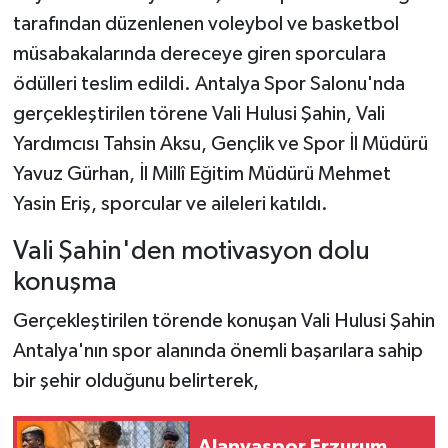
tarafından düzenlenen voleybol ve basketbol
müsabakalarında dereceye giren sporculara
ödülleri teslim edildi. Antalya Spor Salonu'nda
gerçekleştirilen törene Vali Hulusi Şahin, Vali
Yardımcısı Tahsin Aksu, Gençlik ve Spor İl Müdürü
Yavuz Gürhan, İl Millî Eğitim Müdürü Mehmet
Yasin Eriş, sporcular ve aileleri katıldı.
Vali Şahin'den motivasyon dolu
konuşma
Gerçekleştirilen törende konuşan Vali Hulusi Şahin
Antalya'nın spor alanında önemli başarılara sahip
bir şehir olduğunu belirterek,
Alanyaspor Erzurum