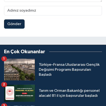
Gönder
En Çok Okunanlar
1
Türkiye–Fransa Uluslararası Gençlik
Değişimi Programı Başvuruları
Başladı
2
Tarım ve Orman Bakanlığı personel
alacak! 81 il için başvurular başladı
3