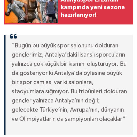
kampında yeni sezona
hazırlanıyor!
“Bugün bu büyük spor salonunu dolduran
gençlerimiz, Antalya’daki lisanslı sporcuların
yalnızca çok küçük bir kısmını oluşturuyor. Bu
da gösteriyor ki Antalya’da öylesine büyük
bir spor camiası var ki salonlara,
stadyumlara sığmıyor. Bu tribünleri dolduran
gençler yalnızca Antalya’nın değil;
gelecekte Türkiye’nin, Avrupa’nın, dünyanın
ve Olimpiyatların da şampiyonları olacaklar”