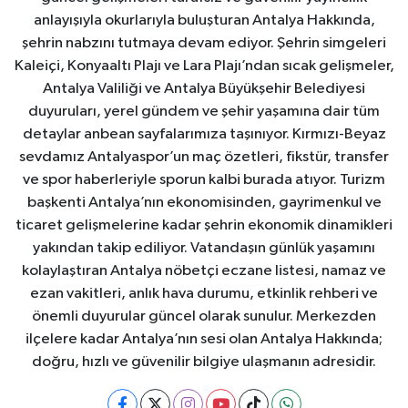
anlayışıyla okurlarıyla buluşturan Antalya Hakkında,
şehrin nabzını tutmaya devam ediyor. Şehrin simgeleri
Kaleiçi, Konyaaltı Plajı ve Lara Plajı’ndan sıcak gelişmeler,
Antalya Valiliği ve Antalya Büyükşehir Belediyesi
duyuruları, yerel gündem ve şehir yaşamına dair tüm
detaylar anbean sayfalarımıza taşınıyor. Kırmızı-Beyaz
sevdamız Antalyaspor’un maç özetleri, fikstür, transfer
ve spor haberleriyle sporun kalbi burada atıyor. Turizm
başkenti Antalya’nın ekonomisinden, gayrimenkul ve
ticaret gelişmelerine kadar şehrin ekonomik dinamikleri
yakından takip ediliyor. Vatandaşın günlük yaşamını
kolaylaştıran Antalya nöbetçi eczane listesi, namaz ve
ezan vakitleri, anlık hava durumu, etkinlik rehberi ve
önemli duyurular güncel olarak sunulur. Merkezden
ilçelere kadar Antalya’nın sesi olan Antalya Hakkında;
doğru, hızlı ve güvenilir bilgiye ulaşmanın adresidir.