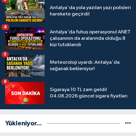
Antalya'da yola yazılan yazı polisleri
harekete geçirdi!
4
Antalya'da fuhuş operasyonu! ANET
çalışanının da aralarında olduğu 8
kişi tutuklandı
5
Meteoroloji uyardı: Antalya'da
sağanak bekleniyor!
6
Sigaraya 10 TL zam geldi!
04.08.2026 güncel sigara fiyatları
Yükleniyor...