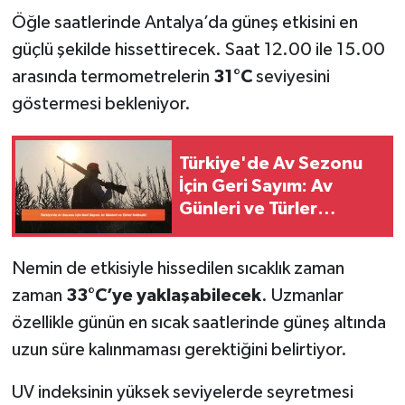
Öğle saatlerinde Antalya’da güneş etkisini en
güçlü şekilde hissettirecek. Saat 12.00 ile 15.00
arasında termometrelerin
31°C
seviyesini
göstermesi bekleniyor.
Türkiye'de Av Sezonu
İçin Geri Sayım: Av
Günleri ve Türler
Netleşti!
Nemin de etkisiyle hissedilen sıcaklık zaman
zaman
33°C’ye yaklaşabilecek
. Uzmanlar
özellikle günün en sıcak saatlerinde güneş altında
uzun süre kalınmaması gerektiğini belirtiyor.
UV indeksinin yüksek seviyelerde seyretmesi