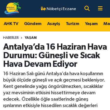
Nöbetçi Eczane
AHK TV
Antalya Nöbetçi Eczaneler
AHK TV
Gündem
Asayiş
Turizm
Yaşam
Ma
Gündem
Antalya Hava Durumu
HABERLER
YAŞAM
Asayiş
Antalya Namaz Vakitleri
Antalya’da 16 Haziran Hava
Durumu: Güneşli ve Sıcak
Turizm
Antalya Trafik Yoğunluk Haritası
Hava Devam Ediyor
Yaşam
Süper Lig Puan Durumu ve Fikstür
16 Haziran Salı günü Antalya’da hava koşullarının
büyük ölçüde güneşli ve açık geçmesi bekleniyor.
Magazin
Tüm Manşetler
Kent genelinde yağış öngörülmezken, sıcaklıklar
yaz mevsiminin etkisini hissettirmeye devam
Ekonomi
Son Dakika Haberleri
edecek. Özellikle öğle saatlerinde güneş
ışınlarının etkisiyle hissedilen sıcaklık değerleri
Spor
Haber Arşivi