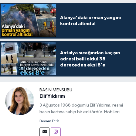
Alanya'daki orman yangını
kontrol altında!
Antalya sıcağından kaçışın
adresi belli oldu! 38
dereceden eksi 8'e
BASIN MENSUBU
Elif Yıldırım
3 Ağustos 1988 doğumlu Elif Yıldırım, resmi
basın kartına sahip bir editördür. Hobileri
yürüyüş yapmak, kitap okumak ve gündemi
Devam Et
takip etmektir.