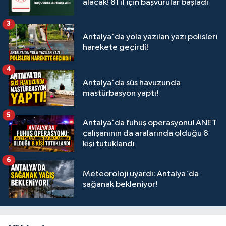
alacak! 81 il için başvurular başladı
3
Antalya'da yola yazılan yazı polisleri
harekete geçirdi!
4
Antalya'da süs havuzunda
mastürbasyon yaptı!
5
Antalya'da fuhuş operasyonu! ANET
çalışanının da aralarında olduğu 8
kişi tutuklandı
6
Meteoroloji uyardı: Antalya'da
sağanak bekleniyor!