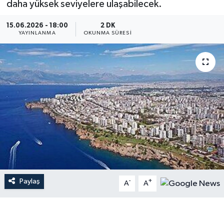
daha yüksek seviyelere ulaşabilecek.
Dünya
15.06.2026 - 18:00
2 DK
YAYINLANMA
OKUNMA SÜRESI
Resmi Reklamlar
Paylaş
-
+
A
A