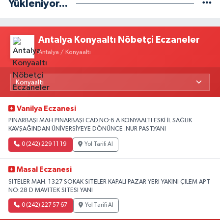
Yükleniyor...
Antalya Konyaaltı Nöbetçi Eczaneler
Antalya / Konyaaltı
Vanilya Eczanesi
PINARBAŞI MAH.PINARBAŞI CAD.NO:6 A KONYAALTI ESKİ İL SAĞLIK
KAVŞAĞINDAN ÜNİVERSİYEYE DÖNÜNCE .NUR PAST.YANI
0 (242) 229 11 19
Yol Tarifi Al
Masal Eczanesi
SITELER MAH. 1327 SOKAK SITELER KAPALI PAZAR YERI YAKINI ÇILEM APT
NO:28 D MAVITEK SITESI YANI
0 (242) 227 57 67
Yol Tarifi Al