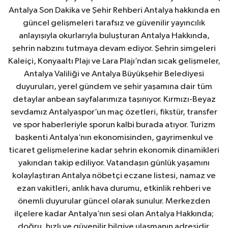
Antalya Son Dakika ve Şehir Rehberi Antalya hakkında en
güncel gelişmeleri tarafsız ve güvenilir yayıncılık
anlayışıyla okurlarıyla buluşturan Antalya Hakkında,
şehrin nabzını tutmaya devam ediyor. Şehrin simgeleri
Kaleiçi, Konyaaltı Plajı ve Lara Plajı’ndan sıcak gelişmeler,
Antalya Valiliği ve Antalya Büyükşehir Belediyesi
duyuruları, yerel gündem ve şehir yaşamına dair tüm
detaylar anbean sayfalarımıza taşınıyor. Kırmızı-Beyaz
sevdamız Antalyaspor’un maç özetleri, fikstür, transfer
ve spor haberleriyle sporun kalbi burada atıyor. Turizm
başkenti Antalya’nın ekonomisinden, gayrimenkul ve
ticaret gelişmelerine kadar şehrin ekonomik dinamikleri
yakından takip ediliyor. Vatandaşın günlük yaşamını
kolaylaştıran Antalya nöbetçi eczane listesi, namaz ve
ezan vakitleri, anlık hava durumu, etkinlik rehberi ve
önemli duyurular güncel olarak sunulur. Merkezden
ilçelere kadar Antalya’nın sesi olan Antalya Hakkında;
doğru, hızlı ve güvenilir bilgiye ulaşmanın adresidir.