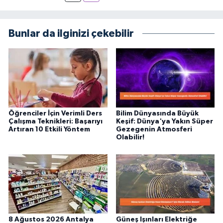
Bunlar da ilginizi çekebilir
Öğrenciler İçin Verimli Ders
Bilim Dünyasında Büyük
Çalışma Teknikleri: Başarıyı
Keşif: Dünya'ya Yakın Süper
Artıran 10 Etkili Yöntem
Gezegenin Atmosferi
Olabilir!
8 Ağustos 2026 Antalya
Güneş Işınları Elektriğe