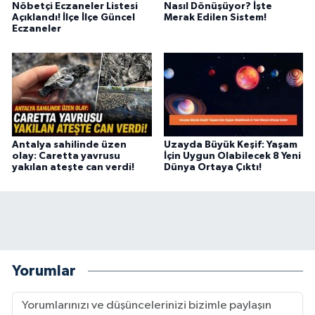
Nöbetçi Eczaneler Listesi
Nasıl Dönüşüyor? İşte
Açıklandı! İlçe İlçe Güncel
Merak Edilen Sistem!
Eczaneler
Antalya sahilinde üzen
Uzayda Büyük Keşif: Yaşam
olay: Caretta yavrusu
İçin Uygun Olabilecek 8 Yeni
yakılan ateşte can verdi!
Dünya Ortaya Çıktı!
Yorumlar