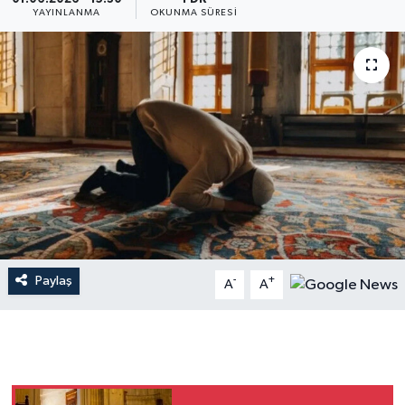
YAYINLANMA
OKUNMA SÜRESI
Dünya
Resmi Reklamlar
Paylaş
-
+
A
A