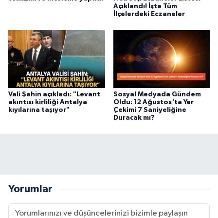
Açıklandı! İşte Tüm
İlçelerdeki Eczaneler
Vali Şahin açıkladı: "Levant
Sosyal Medyada Gündem
akıntısı kirliliği Antalya
Oldu: 12 Ağustos'ta Yer
kıyılarına taşıyor"
Çekimi 7 Saniyeliğine
Duracak mı?
Yorumlar