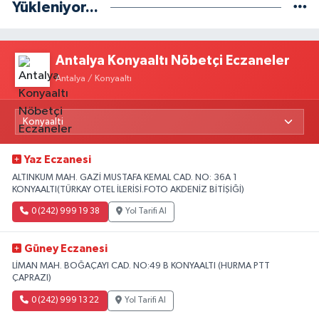
Yükleniyor...
Antalya Konyaaltı Nöbetçi Eczaneler
Antalya / Konyaaltı
Yaz Eczanesi
ALTINKUM MAH. GAZİ MUSTAFA KEMAL CAD. NO: 36A 1
KONYAALTI(TÜRKAY OTEL İLERİSİ.FOTO AKDENİZ BİTİŞİĞİ)
0 (242) 999 19 38
Yol Tarifi Al
Güney Eczanesi
LİMAN MAH. BOĞAÇAYI CAD. NO:49 B KONYAALTI (HURMA PTT
ÇAPRAZI)
0 (242) 999 13 22
Yol Tarifi Al