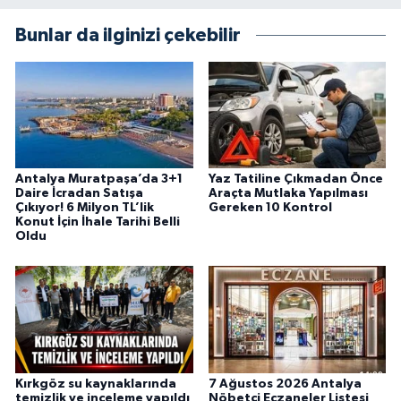
Bunlar da ilginizi çekebilir
Antalya Muratpaşa’da 3+1
Yaz Tatiline Çıkmadan Önce
Daire İcradan Satışa
Araçta Mutlaka Yapılması
Çıkıyor! 6 Milyon TL’lik
Gereken 10 Kontrol
Konut İçin İhale Tarihi Belli
Oldu
Kırkgöz su kaynaklarında
7 Ağustos 2026 Antalya
temizlik ve inceleme yapıldı
Nöbetçi Eczaneler Listesi