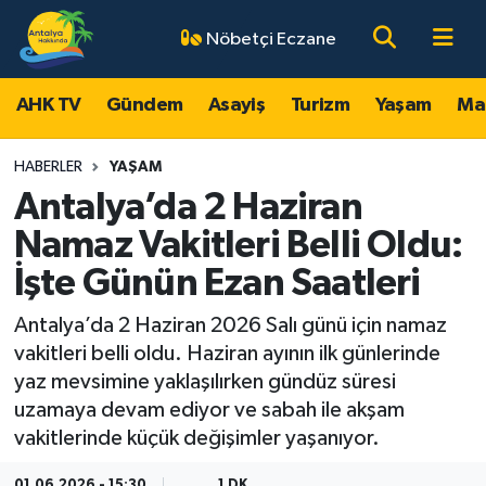
Nöbetçi Eczane
AHK TV
Antalya Nöbetçi Eczaneler
AHK TV
Gündem
Asayiş
Turizm
Yaşam
Ma
Gündem
Antalya Hava Durumu
HABERLER
YAŞAM
Asayiş
Antalya Namaz Vakitleri
Antalya’da 2 Haziran
Namaz Vakitleri Belli Oldu:
Turizm
Antalya Trafik Yoğunluk Haritası
İşte Günün Ezan Saatleri
Yaşam
Süper Lig Puan Durumu ve Fikstür
Antalya’da 2 Haziran 2026 Salı günü için namaz
vakitleri belli oldu. Haziran ayının ilk günlerinde
Magazin
Tüm Manşetler
yaz mevsimine yaklaşılırken gündüz süresi
uzamaya devam ediyor ve sabah ile akşam
Ekonomi
Son Dakika Haberleri
vakitlerinde küçük değişimler yaşanıyor.
Spor
Haber Arşivi
01.06.2026 - 15:30
1 DK