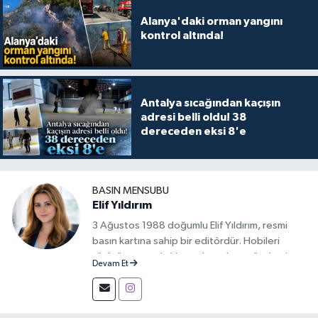
Alanya'daki orman yangını
kontrol altında!
Antalya sıcağından kaçışın
adresi belli oldu! 38
dereceden eksi 8'e
BASIN MENSUBU
Elif Yıldırım
3 Ağustos 1988 doğumlu Elif Yıldırım, resmi
basın kartına sahip bir editördür. Hobileri
yürüyüş yapmak, kitap okumak ve gündemi
Devam Et
takip etmektir.