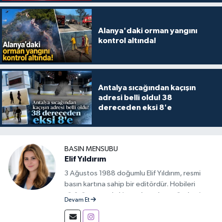
Alanya'daki orman yangını
kontrol altında!
Antalya sıcağından kaçışın
adresi belli oldu! 38
dereceden eksi 8'e
BASIN MENSUBU
Elif Yıldırım
3 Ağustos 1988 doğumlu Elif Yıldırım, resmi
basın kartına sahip bir editördür. Hobileri
yürüyüş yapmak, kitap okumak ve gündemi
Devam Et
takip etmektir.