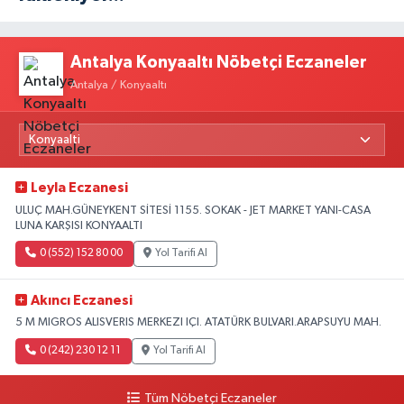
Antalya Konyaaltı Nöbetçi Eczaneler
Antalya / Konyaaltı
Leyla Eczanesi
ULUÇ MAH.GÜNEYKENT SİTESİ 1155. SOKAK - JET MARKET YANI-CASA
LUNA KARŞISI KONYAALTI
0 (552) 152 80 00
Yol Tarifi Al
Akıncı Eczanesi
5 M MIGROS ALISVERIS MERKEZI IÇI. ATATÜRK BULVARI.ARAPSUYU MAH.
0 (242) 230 12 11
Yol Tarifi Al
Tüm Nöbetçi Eczaneler