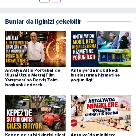
Bunlar da ilginizi çekebilir
Antalya Altın Portakal'da
Antalya'da mobil kedi
Ulusal Uzun Metraj Film
kısırlaştırma hizmetine
Yarışması'na Derviş Zaim
yoğun ilgi!
başkanlık edecek
Kepez'de su birikintisi çilesi
Antalya'da miniklere