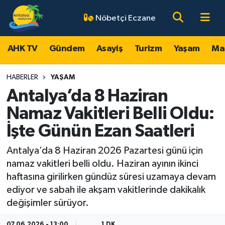
Nöbetçi Eczane
AHK TV
Antalya Nöbetçi Eczaneler
AHK TV
Gündem
Asayiş
Turizm
Yaşam
Ma
Gündem
Antalya Hava Durumu
HABERLER
YAŞAM
Asayiş
Antalya Namaz Vakitleri
Antalya’da 8 Haziran
Namaz Vakitleri Belli Oldu:
Turizm
Antalya Trafik Yoğunluk Haritası
İşte Günün Ezan Saatleri
Yaşam
Süper Lig Puan Durumu ve Fikstür
Antalya’da 8 Haziran 2026 Pazartesi günü için
namaz vakitleri belli oldu. Haziran ayının ikinci
Magazin
Tüm Manşetler
haftasına girilirken gündüz süresi uzamaya devam
ediyor ve sabah ile akşam vakitlerinde dakikalık
Ekonomi
Son Dakika Haberleri
değişimler sürüyor.
Spor
Haber Arşivi
07.06.2026 - 13:00
1 DK