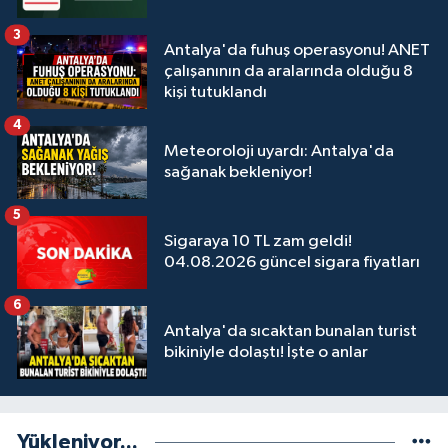
3
Antalya'da fuhuş operasyonu! ANET
çalışanının da aralarında olduğu 8
kişi tutuklandı
4
Meteoroloji uyardı: Antalya'da
sağanak bekleniyor!
5
Sigaraya 10 TL zam geldi!
04.08.2026 güncel sigara fiyatları
6
Antalya'da sıcaktan bunalan turist
bikiniyle dolaştı! İşte o anlar
Yükleniyor...