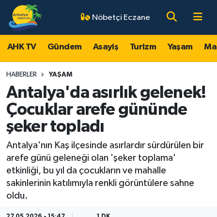
Nöbetçi Eczane
AHK TV
Antalya Nöbetçi Eczaneler
AHK TV
Gündem
Asayiş
Turizm
Yaşam
Ma
Gündem
Antalya Hava Durumu
HABERLER
YAŞAM
Asayiş
Antalya Namaz Vakitleri
Antalya'da asırlık gelenek!
Çocuklar arefe gününde
Turizm
Antalya Trafik Yoğunluk Haritası
şeker topladı
Yaşam
Süper Lig Puan Durumu ve Fikstür
Antalya'nın Kaş ilçesinde asırlardır sürdürülen bir
arefe günü geleneği olan 'şeker toplama'
Magazin
Tüm Manşetler
etkinliği, bu yıl da çocukların ve mahalle
sakinlerinin katılımıyla renkli görüntülere sahne
Ekonomi
Son Dakika Haberleri
oldu.
Spor
Haber Arşivi
27.05.2026 - 15:47
1 DK