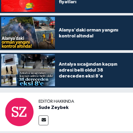
fiyatları
Alanya'daki orman yangını
kontrol altında!
Antalya sıcağından kaçışın
adresi belli oldu! 38
dereceden eksi 8'e
EDITÖR HAKKINDA
Sude Zeybek