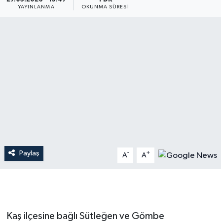
YAYINLANMA
OKUNMA SÜRESI
Dünya
Resmi Reklamlar
Paylaş
-
+
A
A
Kaş ilçesine bağlı Sütleğen ve Gömbe