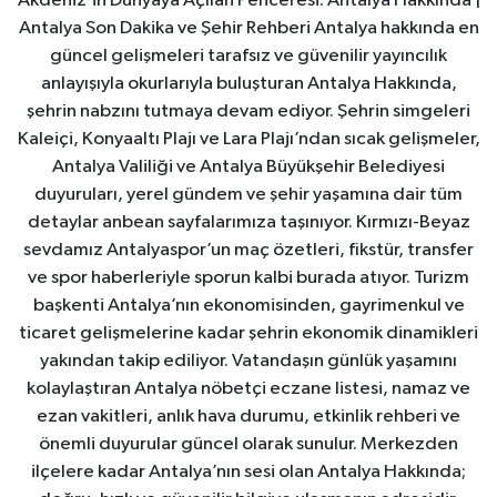
Akdeniz’in Dünyaya Açılan Penceresi: Antalya Hakkında |
Antalya Son Dakika ve Şehir Rehberi Antalya hakkında en
güncel gelişmeleri tarafsız ve güvenilir yayıncılık
anlayışıyla okurlarıyla buluşturan Antalya Hakkında,
şehrin nabzını tutmaya devam ediyor. Şehrin simgeleri
Kaleiçi, Konyaaltı Plajı ve Lara Plajı’ndan sıcak gelişmeler,
Antalya Valiliği ve Antalya Büyükşehir Belediyesi
duyuruları, yerel gündem ve şehir yaşamına dair tüm
detaylar anbean sayfalarımıza taşınıyor. Kırmızı-Beyaz
sevdamız Antalyaspor’un maç özetleri, fikstür, transfer
ve spor haberleriyle sporun kalbi burada atıyor. Turizm
başkenti Antalya’nın ekonomisinden, gayrimenkul ve
ticaret gelişmelerine kadar şehrin ekonomik dinamikleri
yakından takip ediliyor. Vatandaşın günlük yaşamını
kolaylaştıran Antalya nöbetçi eczane listesi, namaz ve
ezan vakitleri, anlık hava durumu, etkinlik rehberi ve
önemli duyurular güncel olarak sunulur. Merkezden
ilçelere kadar Antalya’nın sesi olan Antalya Hakkında;