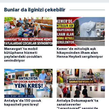
Bunlar da ilginizi çekebilir
Manavgat'ta mobil
Kemer'de mitolojik aşk
kütüphane hizmeti
hikayesinden ilham alan
yaylalardaki çocukları
Henna Heykeli sergileniyor
sevindiriyor
Antalya'da 150 çocuk
Antalya Dokumapark'ta
kapasiteli yeni kreş!
sanatseverler
"Lerestograf" sergisi ile