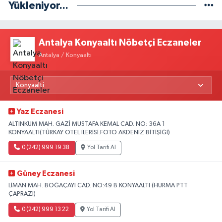
Yükleniyor...
Antalya Konyaaltı Nöbetçi Eczaneler
Antalya / Konyaaltı
Yaz Eczanesi
ALTINKUM MAH. GAZİ MUSTAFA KEMAL CAD. NO: 36A 1
KONYAALTI(TÜRKAY OTEL İLERİSİ.FOTO AKDENİZ BİTİŞİĞİ)
0 (242) 999 19 38
Yol Tarifi Al
Güney Eczanesi
LİMAN MAH. BOĞAÇAYI CAD. NO:49 B KONYAALTI (HURMA PTT
ÇAPRAZI)
0 (242) 999 13 22
Yol Tarifi Al