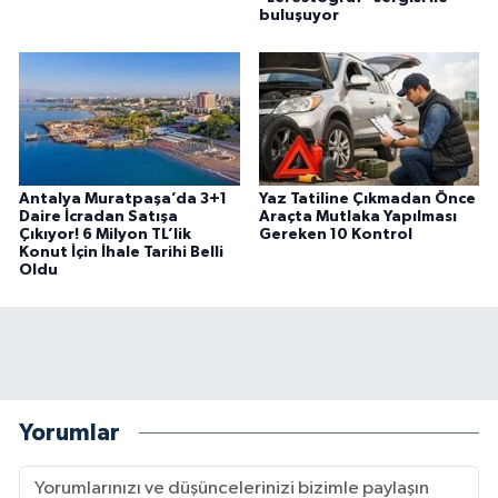
buluşuyor
Antalya Muratpaşa’da 3+1
Yaz Tatiline Çıkmadan Önce
Daire İcradan Satışa
Araçta Mutlaka Yapılması
Çıkıyor! 6 Milyon TL’lik
Gereken 10 Kontrol
Konut İçin İhale Tarihi Belli
Oldu
Yorumlar