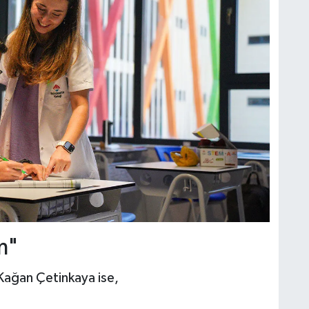
m"
 Kağan Çetinkaya ise,