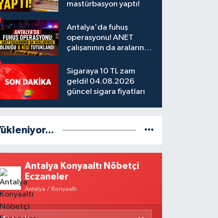
mastürbasyon yaptı!
Antalya'da fuhuş
operasyonu! ANET
çalışanının da aralarında
olduğu 8 kişi tutuklandı
Sigaraya 10 TL zam
geldi! 04.08.2026
güncel sigara fiyatları
ükleniyor...
Antalya Konyaaltı Nöbetçi
Eczaneler
Antalya / Konyaaltı