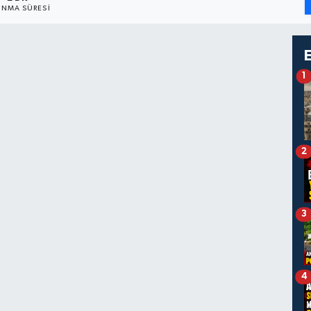
NMA SÜRESI
1
2
3
4