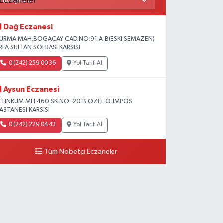
Dağ Eczanesi
URMA MAH.BOGAÇAY CAD.NO:91 A-B(ESKI SEMAZEN)
RFA SULTAN SOFRASI KARSISI
0 (242) 259 00 36
Yol Tarifi Al
Aysun Eczanesi
LTINKUM MH.460 SK.NO: 20 B ÖZEL OLIMPOS
ASTANESI KARSISI
0 (242) 229 04 43
Yol Tarifi Al
Tüm Nöbetçi Eczaneler