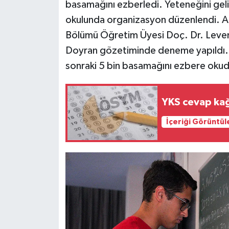
basamağını ezberledi. Yeteneğini gel
okulunda organizasyon düzenlendi. Ak
Bölümü Öğretim Üyesi Doç. Dr. Leven
Doyran gözetiminde deneme yapıldı. Ç
sonraki 5 bin basamağını ezbere okudu
YKS cevap kağı
İçeriği Görüntül