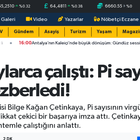
55,2510
64,4811
6660.55
%
0.32
%
0.38
%
0
 Galeri
Video
Yazarlar
Nöbetçi Eczane
TV
Gündem
Asayiş
Turizm
Yaşam
Magazi
lya’nın Kaleiçi’nde büyük dönüşüm: Gündüz sessizlik, gece 50 bin kişili
arca çalıştı: Pi say
zberledi!
si Bilge Kağan Çetinkaya, Pi sayısının vir
kat çekici bir başarıya imza attı. Çetinka
temle çalıştığını anlattı.
2 DK