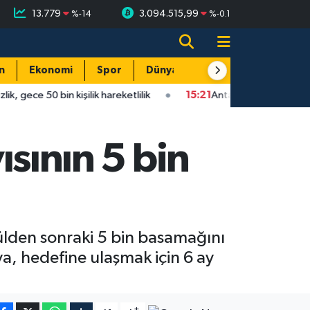
13.779
3.094.515,99
%
-14
%
-0.1
n
Ekonomi
Spor
Dünya
Resmi Reklamlar
k hareketlilik
15:21
Antalya'da korkutan çarpışma: Ehliyetsiz 
ısının 5 bin
gülden sonraki 5 bin basamağını
ya, hedefine ulaşmak için 6 ay
-
+