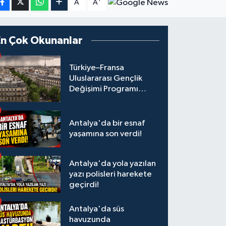
A
A
En Çok Okunanlar
Türkiye–Fransa
Uluslararası Gençlik
Değişimi Programı
Başvuruları Başladı
Antalya'da bir esnaf
yaşamına son verdi!
Antalya'da yola yazılan
yazı polisleri harekete
geçirdi!
Antalya'da süs
havuzunda