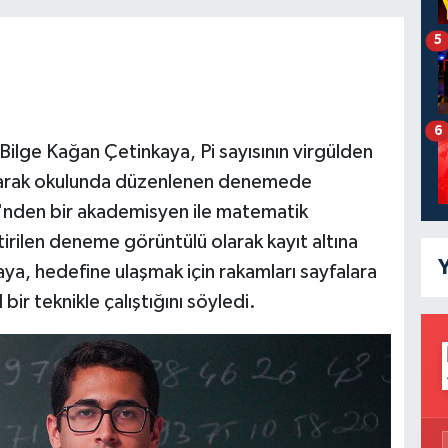
5
6
Bilge Kağan Çetinkaya, Pi sayısının virgülden
alarak okulunda düzenlenen denemede
i'nden bir akademisyen ile matematik
rilen deneme görüntülü olarak kayıt altına
Y
ya, hedefine ulaşmak için rakamları sayfalara
ir teknikle çalıştığını söyledi.