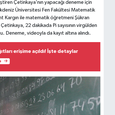
iştiren Çetinkaya'nın yapacağı deneme için
deniz Üniversitesi Fen Fakültesi Matematik
t Kargın ile matematik öğretmeni Şükran
etinkaya, 22 dakikada Pi sayısının virgülden
. Deneme, videoyla da kayıt altına alındı.
tları erişime açıldı! İşte detaylar
e