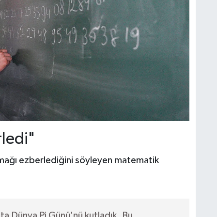
ledi"
mağı ezberlediğini söyleyen matematik
a Dünya Pi Günü'nü kutladık. Bu