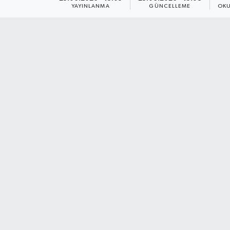
YAYINLANMA
GÜNCELLEME
OKU
Dünya
Resmi Reklamlar