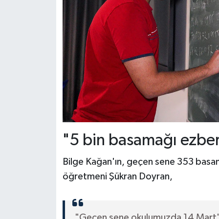
"5 bin basamağı ezber
Bilge Kağan'ın, geçen sene 353 basa
öğretmeni Şükran Doyran,
"Geçen sene okulumuzda 14 Mart't