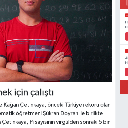
H
U
A
H
k için çalıştı
ge Kağan Çetinkaya, önceki Türkiye rekoru olan
atik öğretmeni Şükran Doyran ile birlikte
etinkaya, Pi sayısının virgülden sonraki 5 bin