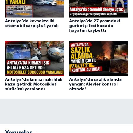
Antalya’da kavşakta iki
Antalya’da 27 yaşındaki
otomobil çarpıştı: 1 yaralı
gurbetçi feci kazada
hayatını kaybetti
Antalya'da kırmızı ışık ihlali
Antalya'da sazlık alanda
kaza getirdi: Motosiklet
yangın: Alevler kontrol
sürücüsü yaralandı
altında!
Yorumlar