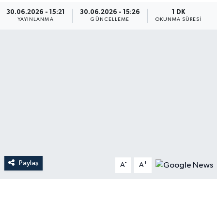
30.06.2026 - 15:21
30.06.2026 - 15:26
1 DK
Dünya
YAYINLANMA
GÜNCELLEME
OKUNMA SÜRESI
Resmi Reklamlar
Paylaş
-
+
A
A