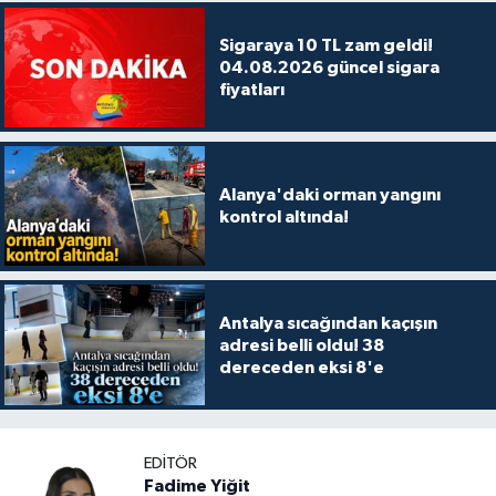
Sigaraya 10 TL zam geldi!
04.08.2026 güncel sigara
fiyatları
Alanya'daki orman yangını
kontrol altında!
Antalya sıcağından kaçışın
adresi belli oldu! 38
dereceden eksi 8'e
EDITÖR
Fadime Yiğit