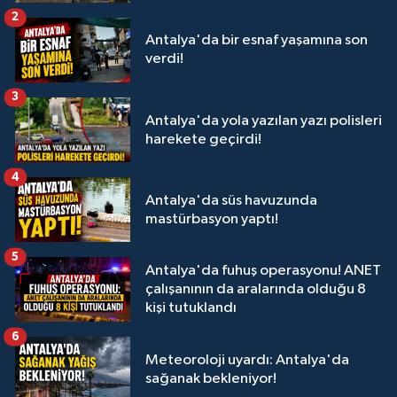
2
Antalya'da bir esnaf yaşamına son
verdi!
3
Antalya'da yola yazılan yazı polisleri
harekete geçirdi!
4
Antalya'da süs havuzunda
mastürbasyon yaptı!
5
Antalya'da fuhuş operasyonu! ANET
çalışanının da aralarında olduğu 8
kişi tutuklandı
6
Meteoroloji uyardı: Antalya'da
sağanak bekleniyor!