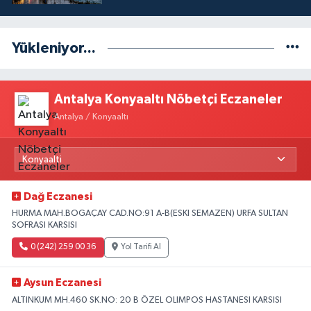
Yükleniyor...
Antalya Konyaaltı Nöbetçi Eczaneler
Antalya / Konyaaltı
Dağ Eczanesi
HURMA MAH.BOGAÇAY CAD.NO:91 A-B(ESKI SEMAZEN) URFA SULTAN
SOFRASI KARSISI
0 (242) 259 00 36
Yol Tarifi Al
Aysun Eczanesi
ALTINKUM MH.460 SK.NO: 20 B ÖZEL OLIMPOS HASTANESI KARSISI