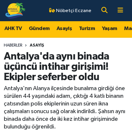
Nöbetçi Eczane
AHK TV
Antalya Nöbetçi Eczaneler
AHK TV
Gündem
Asayiş
Turizm
Yaşam
Ma
Gündem
Antalya Hava Durumu
HABERLER
ASAYIŞ
Asayiş
Antalya Namaz Vakitleri
Antalya'da aynı binada
üçüncü intihar girişimi!
Turizm
Antalya Trafik Yoğunluk Haritası
Ekipler seferber oldu
Yaşam
Süper Lig Puan Durumu ve Fikstür
Antalya'nın Alanya ilçesinde bunalıma girdiği öne
sürülen 44 yaşındaki adam, çıktığı 4 katlı binanın
Magazin
Tüm Manşetler
çatısından polis ekiplerinin uzun süren ikna
çalışmaları sonucu sağ olarak indirildi. Şahsın aynı
Ekonomi
Son Dakika Haberleri
binada daha önce de iki kez intihar girişiminde
bulunduğu öğrenildi.
Spor
Haber Arşivi