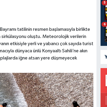
5
6
ayramı tatilinin resmen başlamasıyla birlikte
n sirkülasyonu oluştu. Meteorolojik verilerin
vanın etkisiyle yerli ve yabancı çok sayıda turist
macıyla dünyaca ünlü Konyaaltı Sahili’ne akın
Y
en plajlarda iğne atsan yere düşmeyecek