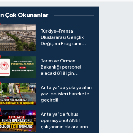
En Çok Okunanlar
Türkiye–Fransa
Uluslararası Gençlik
Değişimi Programı
Başvuruları Başladı
Tarım ve Orman
Bakanlığı personel
alacak! 81 il için
başvurular başladı
Antalya'da yola yazılan
yazı polisleri harekete
geçirdi!
Antalya'da fuhuş
operasyonu! ANET
çalışanının da aralarında