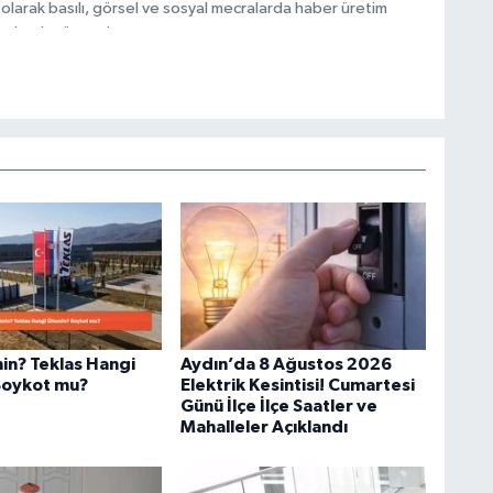
olarak basılı, görsel ve sosyal mecralarda haber üretim
olarak görev alıyor.
min? Teklas Hangi
Aydın’da 8 Ağustos 2026
Boykot mu?
Elektrik Kesintisi! Cumartesi
Günü İlçe İlçe Saatler ve
Mahalleler Açıklandı