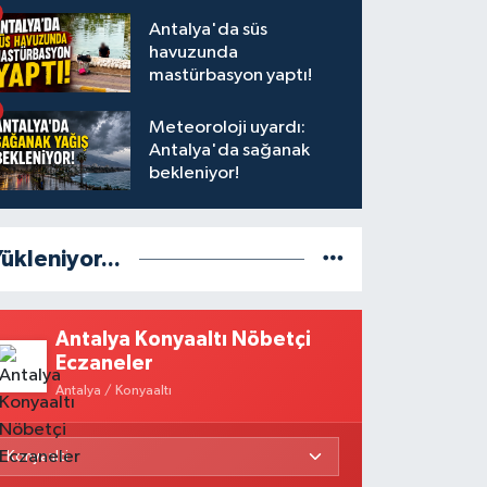
olduğu 8 kişi tutuklandı
Antalya'da süs
havuzunda
mastürbasyon yaptı!
Meteoroloji uyardı:
Antalya'da sağanak
bekleniyor!
ükleniyor...
Antalya Konyaaltı Nöbetçi
Eczaneler
Antalya / Konyaaltı