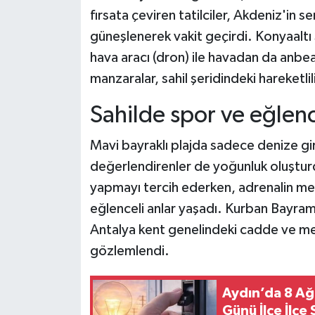
fırsata çeviren tatilciler, Akdeniz'in s
güneşlenerek vakit geçirdi. Konyaaltı
hava aracı (dron) ile havadan da anbe
manzaralar, sahil şeridindeki hareketl
Sahilde spor ve eğlenc
Mavi bayraklı plajda sadece denize gire
değerlendirenler de yoğunluk oluşturdu
yapmayı tercih ederken, adrenalin mera
eğlenceli anlar yaşadı. Kurban Bayramı 
Antalya kent genelindeki cadde ve mey
gözlemlendi.
Aydın’da 8 Ağ
Günü İlçe İlçe