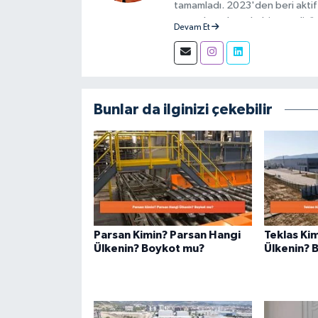
tamamladı. 2023'den beri aktif 
aşamalarında muhabir ve editör 
Devam Et
Bunlar da ilginizi çekebilir
Parsan Kimin? Parsan Hangi
Teklas Ki
Ülkenin? Boykot mu?
Ülkenin? 