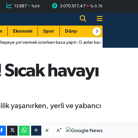
13.887
3.070.917,47
%
64
%
-0.76
n
Ekonomi
Spor
Dünya
Resmi Reklamlar
mek isterken kaza yaptı: O anlar kamerada
10:37
Antalya'da te
Sıcak havayı
lik yaşanırken, yerli ve yabancı
-
+
A
A