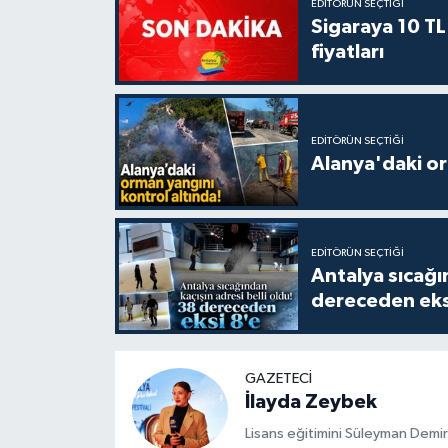
EDITÖRÜN SEÇTIĞI
Sigaraya 10 TL
fiyatları
EDITÖRÜN SEÇTIĞI
Alanya'daki or
EDITÖRÜN SEÇTIĞI
Antalya sıcağın
dereceden eks
GAZETECI
İlayda Zeybek
Lisans eğitimini Süleyman Demir