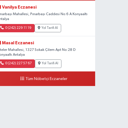
Vanilya Eczanesi
ınarbaşı Mahallesi, Pınarbaşı Caddesi No:6 A Konyaaltı
ntalya
0 (242) 229 11 19
Yol Tarifi Al
Masal Eczanesi
iteler Mahallesi, 1327 Sokak Çilem Apt No:28 D
onyaaltı Antalya
0 (242) 227 57 67
Yol Tarifi Al
Tüm Nöbetçi Eczaneler