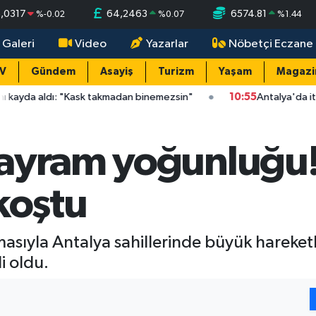
,0317
64,2463
6574.81
%
-0.02
%
0.07
%
1.44
 Galeri
Video
Yazarlar
Nöbetçi Eczane
TV
Gündem
Asayiş
Turizm
Yaşam
Magazi
 "Kask takmadan binemezsin"
10:55
Antalya'da itfaiyeye yol ver
ayram yoğunluğu! 
koştu
asıyla Antalya sahillerinde büyük hareketli
li oldu.