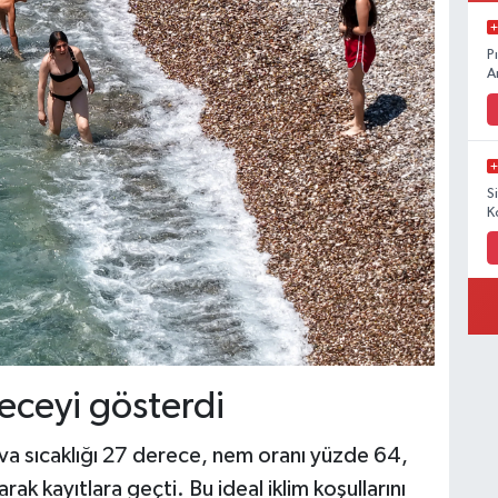
P
A
S
K
eceyi gösterdi
va sıcaklığı 27 derece, nem oranı yüzde 64,
rak kayıtlara geçti. Bu ideal iklim koşullarını