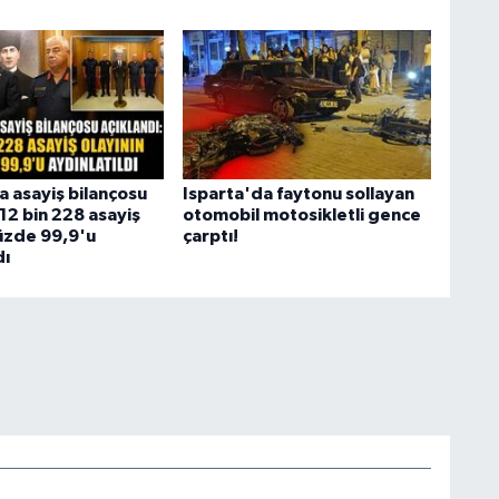
a asayiş bilançosu
Isparta'da faytonu sollayan
 12 bin 228 asayiş
otomobil motosikletli gence
yüzde 99,9'u
çarptı!
dı