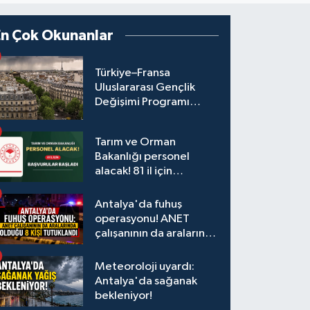
En Çok Okunanlar
Türkiye–Fransa
Uluslararası Gençlik
Değişimi Programı
Başvuruları Başladı
Tarım ve Orman
Bakanlığı personel
alacak! 81 il için
başvurular başladı
Antalya'da fuhuş
operasyonu! ANET
çalışanının da aralarında
olduğu 8 kişi tutuklandı
Meteoroloji uyardı:
Antalya'da sağanak
bekleniyor!