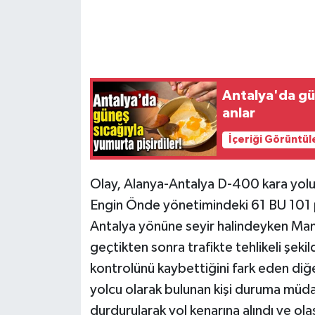
Antalya'da gün
anlar
İçeriği Görüntül
Olay, Alanya-Antalya D-400 kara yolu
Engin Önde yönetimindeki 61 BU 101 pla
Antalya yönüne seyir halindeyken Ma
geçtikten sonra trafikte tehlikeli şek
kontrolünü kaybettiğini fark eden diğe
yolcu olarak bulunan kişi duruma müdah
durdurularak yol kenarına alındı ve ola