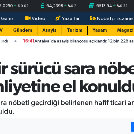
5,0250
64,2398
6513.94
%
0.02
%
0.2
%
0.32
 Galeri
Video
Yazarlar
Nöbetçi Eczane
TV
Gündem
Asayiş
Turizm
Yaşam
Magazi
:41
Antalya'da asayiş bilançosu açıklandı: 12 bin 228 asayiş olayının yü
r sürücü sara nöbe
liyetine el konuld
a nöbeti geçirdiği belirlenen hafif ticari 
uldu.