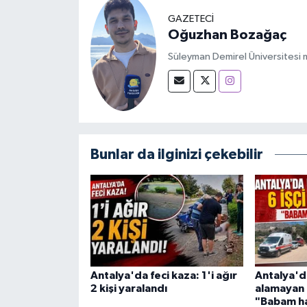
GAZETECİ
Oğuzhan Bozağaç
Süleyman Demirel Üniversitesi m
Bunlar da ilginizi çekebilir
Antalya'da feci kaza: 1'i ağır
Antalya'da
2 kişi yaralandı
alamayan 6
"Babam ha