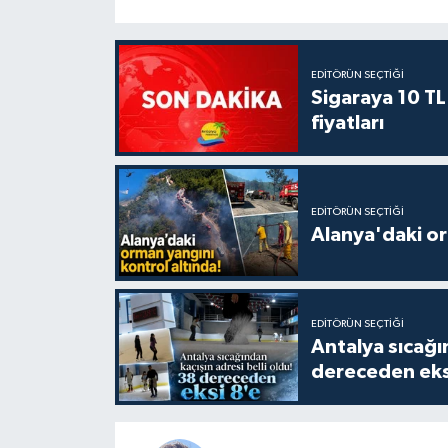
EDITÖRÜN SEÇTIĞI
Sigaraya 10 TL
fiyatları
EDITÖRÜN SEÇTIĞI
Alanya'daki or
EDITÖRÜN SEÇTIĞI
Antalya sıcağın
dereceden eks