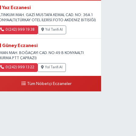
Yaz Eczanesi
LTINKUM MAH. GAZİ MUSTAFA KEMAL CAD. NO: 36A 1
ONYAALTI(TÜRKAY OTEL İLERİSİ.FOTO AKDENİZ BİTİŞİĞİ)
0 (242) 999 19 38
Yol Tarifi Al
Güney Eczanesi
İMAN MAH. BOĞAÇAYI CAD. NO:49 B KONYAALTI
HURMA PTT ÇAPRAZI)
0 (242) 999 13 22
Yol Tarifi Al
Tüm Nöbetçi Eczaneler