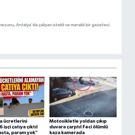
ezunu, Antalya'da çalışan istekli ve meraklı bir gazeteci.
 ücretlerini
Motosikletle yoldan çıkıp
 işçi çatıya çıktı!
duvara çarptı! Feci ölümlü
sta, param yok"
kaza kamerada