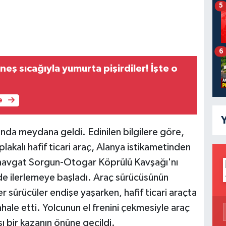
5
6
eş sıcağıyla yumurta pişirdiler! İşte o
e
Y
nda meydana geldi. Edinilen bilgilere göre,
kalı hafif ticari araç, Alanya istikametinden
navgat Sorgun-Otogar Köprülü Kavşağı'nı
ilde ilerlemeye başladı. Araç sürücüsünün
r sürücüler endişe yaşarken, hafif ticari araçta
ale etti. Yolcunun el frenini çekmesiyle araç
sı bir kazanın önüne geçildi.