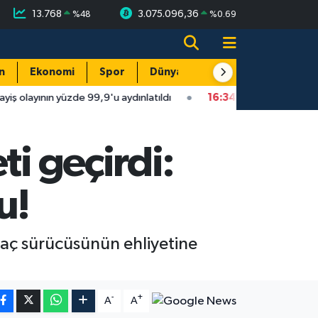
13.768
3.075.096,36
%
48
%
0.69
n
Ekonomi
Spor
Dünya
Resmi Reklamlar
zde 99,9'u aydınlatıldı
16:34
Isparta'da faytonu sollayan otom
ti geçirdi:
u!
araç sürücüsünün ehliyetine
-
+
A
A