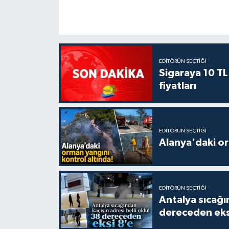
EDITÖRÜN SEÇTIĞI
Sigaraya 10 TL
fiyatları
EDITÖRÜN SEÇTIĞI
Alanya'daki or
EDITÖRÜN SEÇTIĞI
Antalya sıcağın
dereceden eks