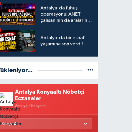
Antalya'da fuhuş
operasyonu! ANET
çalışanının da aralarında
olduğu 8 kişi tutuklandı
Antalya'da bir esnaf
yaşamına son verdi!
ükleniyor...
Antalya Konyaaltı Nöbetçi
Eczaneler
Antalya / Konyaaltı