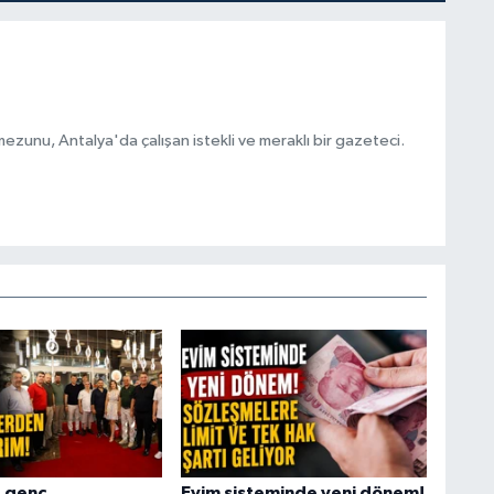
ezunu, Antalya'da çalışan istekli ve meraklı bir gazeteci.
 genç
Evim sisteminde yeni dönem!