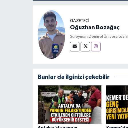
GAZETECİ
Oğuzhan Bozağaç
Süleyman Demirel Üniversitesi m
Bunlar da ilginizi çekebilir
Antalya'da yangın
Kemer’de