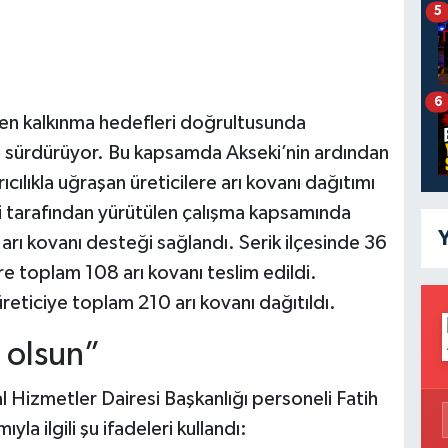
5
6
den kalkınma hedefleri doğrultusunda
ını sürdürüyor. Bu kapsamda Akseki’nin ardından
cılıkla uğraşan üreticilere arı kovanı dağıtımı
si tarafından yürütülen çalışma kapsamında
Y
rı kovanı desteği sağlandı. Serik ilçesinde 36
re toplam 108 arı kovanı teslim edildi.
eticiye toplam 210 arı kovanı dağıtıldı.
ı olsun”
 Hizmetler Dairesi Başkanlığı personeli Fatih
la ilgili şu ifadeleri kullandı: