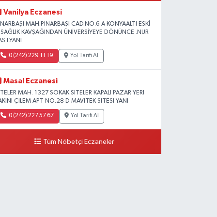
Vanilya Eczanesi
INARBAŞI MAH.PINARBAŞI CAD.NO:6 A KONYAALTI ESKİ
L SAĞLIK KAVŞAĞINDAN ÜNİVERSİYEYE DÖNÜNCE .NUR
AST.YANI
0 (242) 229 11 19
Yol Tarifi Al
Masal Eczanesi
ITELER MAH. 1327 SOKAK SITELER KAPALI PAZAR YERI
AKINI ÇILEM APT NO:28 D MAVITEK SITESI YANI
0 (242) 227 57 67
Yol Tarifi Al
Tüm Nöbetçi Eczaneler