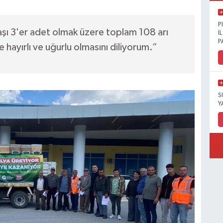
P
 başı 3'er adet olmak üzere toplam 108 arı
İ
P
e hayırlı ve uğurlu olmasını diliyorum.”
S
Y