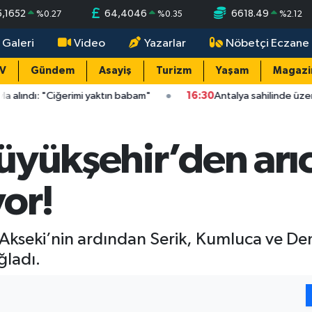
5,1652
64,4046
6618.49
%
0.27
%
0.35
%
2.12
 Galeri
Video
Yazarlar
Nöbetçi Eczane
TV
Gündem
Asayiş
Turizm
Yaşam
Magazi
imi yaktın babam"
16:30
Antalya sahilinde üzen olay: Caretta y
üyükşehir’den arıc
or!
 Akseki’nin ardından Serik, Kumluca ve Dem
ğladı.