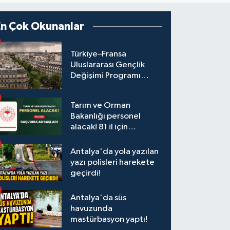
En Çok Okunanlar
Türkiye–Fransa
Uluslararası Gençlik
Değişimi Programı
Başvuruları Başladı
Tarım ve Orman
Bakanlığı personel
alacak! 81 il için
başvurular başladı
Antalya'da yola yazılan
yazı polisleri harekete
geçirdi!
Antalya'da süs
havuzunda
mastürbasyon yaptı!