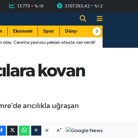
13.773
3.107.393,42
%
-19
%
1.2
n
Ekonomi
Spor
Dünya
Resmi Reklamlar
avrusu yakılan ateşte can verdi!
16:01
Antalyaspor-Keçiörengüc
ılara kovan
re’de arıcılıkla uğraşan
-
+
A
A