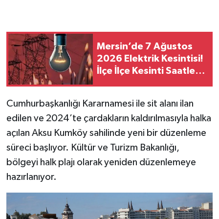
Mersin’de 7 Ağustos
2026 Elektrik Kesintisi!
İlçe İlçe Kesinti Saatleri
ve Etkilenecek
Mahalleler
Cumhurbaşkanlığı Kararnamesi ile sit alanı ilan
edilen ve 2024’te çardakların kaldırılmasıyla halka
açılan Aksu Kumköy sahilinde yeni bir düzenleme
süreci başlıyor. Kültür ve Turizm Bakanlığı,
bölgeyi halk plajı olarak yeniden düzenlemeye
hazırlanıyor.