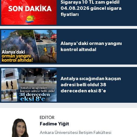
Sigaraya 10 TL zam geldi!
04.08.2026 güncel sigara
fiyatları
Alanya'daki orman yangını
kontrol altında!
Antalya sıcağından kaçışın
adresi belli oldu! 38
dereceden eksi 8'e
EDITÖR
Fadime Yiğit
Ankara Üniversitesi İletişim Fakültesi