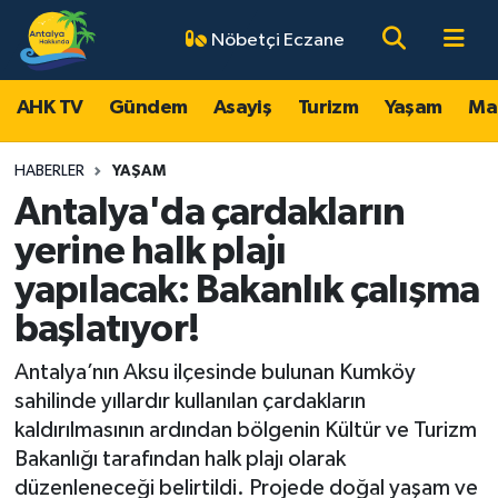
Nöbetçi Eczane
AHK TV
Antalya Nöbetçi Eczaneler
AHK TV
Gündem
Asayiş
Turizm
Yaşam
Ma
Gündem
Antalya Hava Durumu
HABERLER
YAŞAM
Asayiş
Antalya Namaz Vakitleri
Antalya'da çardakların
yerine halk plajı
Turizm
Antalya Trafik Yoğunluk Haritası
yapılacak: Bakanlık çalışma
Yaşam
Süper Lig Puan Durumu ve Fikstür
başlatıyor!
Magazin
Tüm Manşetler
Antalya’nın Aksu ilçesinde bulunan Kumköy
sahilinde yıllardır kullanılan çardakların
Ekonomi
Son Dakika Haberleri
kaldırılmasının ardından bölgenin Kültür ve Turizm
Bakanlığı tarafından halk plajı olarak
Spor
Haber Arşivi
düzenleneceği belirtildi. Projede doğal yaşam ve