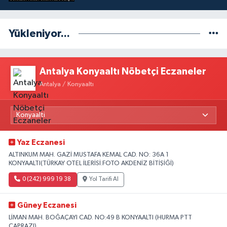
Yükleniyor...
Antalya Konyaaltı Nöbetçi Eczaneler
Antalya / Konyaaltı
Yaz Eczanesi
ALTINKUM MAH. GAZİ MUSTAFA KEMAL CAD. NO: 36A 1
KONYAALTI(TÜRKAY OTEL İLERİSİ.FOTO AKDENİZ BİTİŞİĞİ)
0 (242) 999 19 38
Yol Tarifi Al
Güney Eczanesi
LİMAN MAH. BOĞAÇAYI CAD. NO:49 B KONYAALTI (HURMA PTT
ÇAPRAZI)