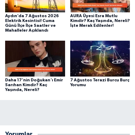
Aydın’da 7 Ağustos 2026
AURA Üyesi Esra Mutlu
Elektrik Kesintisi! Cuma
Kimdir? Kaç Yaşında, Nereli?
Günü İlçe İlçe Saatler ve
İşte Merak Edilenler!
Mahalleler Açıklandı
Daha 17'nin Doğukan'ı Emir
7 Ağustos Terazi Burcu Burç
Sarıhan Kimdir? Kaç
Yorumu
Yaşında, Nereli?
Yorumlar