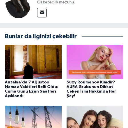
Gazetecilik mezunu.
Bunlar da ilginizi çekebilir
Antalya’da 7 Ağustos
Suzy Roumenov Kimdir?
Namaz Vakitleri Belli Oldu:
AURA Grubunun Dikkat
Cuma Günü Ezan Saatleri
Çeken İsmi Hakkında Her
Açıklandı
Şey!