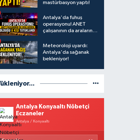
mastürbasyon yaptı!
Antalya'da fuhuş
operasyonu! ANET
çalışanının da aralarında
olduğu 8 kişi tutuklandı
Meteoroloji uyardı:
Antalya'da sağanak
bekleniyor!
ükleniyor...
Antalya Konyaaltı Nöbetçi
Eczaneler
Antalya / Konyaaltı