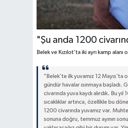
"Şu anda 1200 civarın
Belek ve Kızılot'ta iki ayrı kamp alanı 
"Belek'te ilk yuvamız 12 Mayıs'ta o
gündür havalar ısınmaya başladı. G
civarında yuva kaydı alırdık. Bu yı
sıcaklıklar artınca, özellikle bu d
1200 civarında yuvamız var. Muh
sonuna doğru, temmuz ayının sonun
yaklaşacağız gibi bir durum var. Y