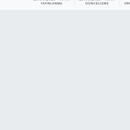
YAYINLANMA
GÜNCELLEME
OK
Dünya
Resmi Reklamlar