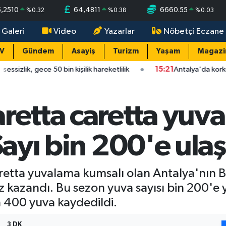
5,2510
64,4811
6660.55
%
0.32
%
0.38
%
0.03
 Galeri
Video
Yazarlar
Nöbetçi Eczane
TV
Gündem
Asayiş
Turizm
Yaşam
Magazi
kişilik hareketlilik
15:21
Antalya'da korkutan çarpışma: Ehliy
retta caretta yuva
Sayı bin 200'e ulaş
retta yuvalama kumsalı olan Antalya'nın Be
ız kazandı. Bu sezon yuva sayısı bin 200'e 
 400 yuva kaydedildi.
3 DK