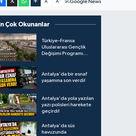
A
A
En Çok Okunanlar
Türkiye–Fransa
Uluslararası Gençlik
Değişimi Programı
Başvuruları Başladı
Antalya'da bir esnaf
yaşamına son verdi!
Antalya'da yola yazılan
yazı polisleri harekete
geçirdi!
Antalya'da süs
havuzunda