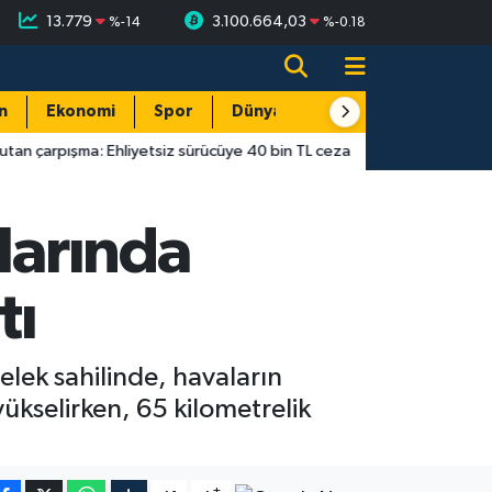
13.779
3.100.664,03
%
-14
%
-0.18
n
Ekonomi
Spor
Dünya
Resmi Reklamlar
etsiz sürücüye 40 bin TL ceza
14:55
Antalya’da gecekondu yang
larında
tı
lek sahilinde, havaların
yükselirken, 65 kilometrelik
-
+