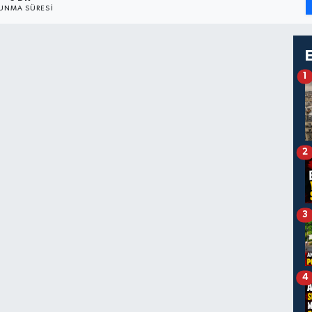
UNMA SÜRESI
1
2
3
4