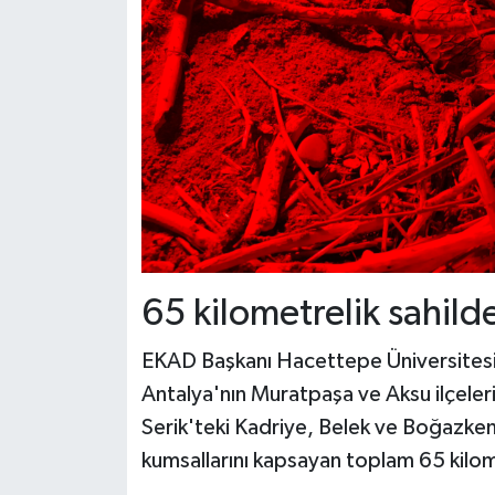
65 kilometrelik sahild
EKAD Başkanı Hacettepe Üniversitesi'
Antalya'nın Muratpaşa ve Aksu ilçeler
Serik'teki Kadriye, Belek ve Boğazkent
kumsallarını kapsayan toplam 65 kilome