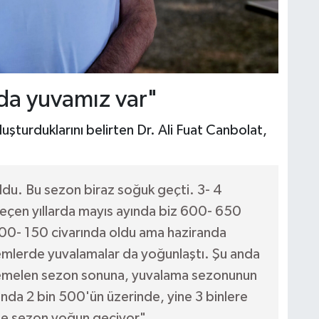
da yuvamız var"
oluşturduklarını belirten Dr. Ali Fuat Canbolat,
ldu. Bu sezon biraz soğuk geçti. 3- 4
eçen yıllarda mayıs ayında biz 600- 650
l 100- 150 civarında oldu ama haziranda
önemlerde yuvalamalar da yoğunlaştı. Şu anda
temelen sezon sonuna, yuvalama sezonunun
da 2 bin 500'ün üzerinde, yine 3 binlere
ine sezon yoğun geçiyor"