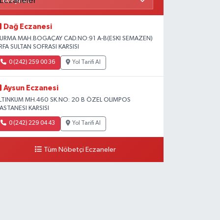
Dağ Eczanesi
URMA MAH.BOGAÇAY CAD.NO:91 A-B(ESKI SEMAZEN)
RFA SULTAN SOFRASI KARSISI
0 (242) 259 00 36
Yol Tarifi Al
Aysun Eczanesi
LTINKUM MH.460 SK.NO: 20 B ÖZEL OLIMPOS
ASTANESI KARSISI
0 (242) 229 04 43
Yol Tarifi Al
Tüm Nöbetçi Eczaneler