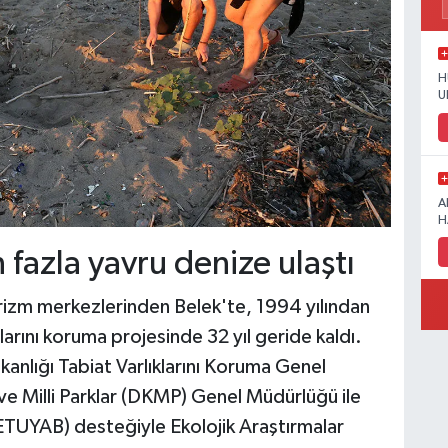
H
U
A
H
 fazla yavru denize ulaştı
urizm merkezlerinden Belek'te, 1994 yılından
rını koruma projesinde 32 yıl geride kaldı.
akanlığı Tabiat Varlıklarını Koruma Genel
 Milli Parklar (DKMP) Genel Müdürlüğü ile
(BETUYAB) desteğiyle Ekolojik Araştırmalar