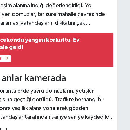
şim alanına indiği değerlendirildi. Yol
 yiyen domuzlar, bir süre mahalle çevresinde
raması vatandaşların dikkatini çekti.
cekondu yangını korkuttu: Ev
ale geldi
e
i anlar kamerada
örüntülerde yavru domuzların, yetişkin
ısına geçtiği görüldü. Trafikte herhangi bir
nra yeşillik alana yönelerek gözden
andaşlar tarafından saniye saniye kaydedildi.