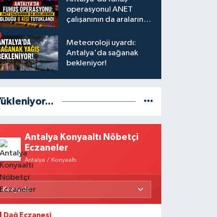
operasyonu! ANET
çalışanının da aralarında
olduğu 8 kişi tutuklandı
Meteoroloji uyardı:
Antalya'da sağanak
bekleniyor!
ükleniyor...
Antalya Konyaaltı Nöbetçi
Eczaneler
Antalya / Konyaaltı
Dağ Eczanesi