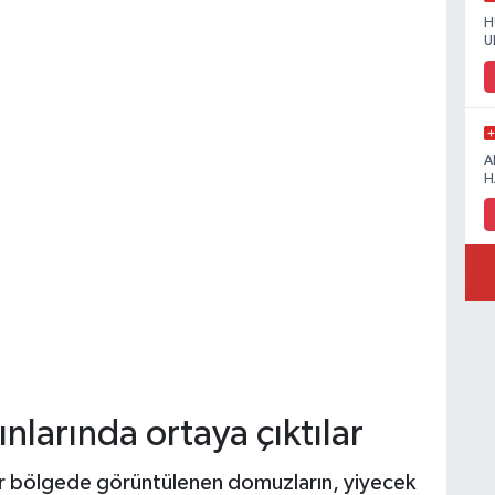
H
U
A
H
nlarında ortaya çıktılar
ir bölgede görüntülenen domuzların, yiyecek