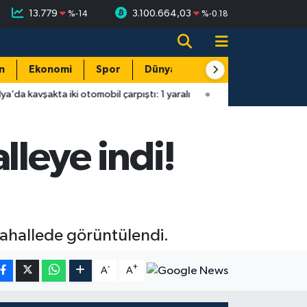
13.779
3.100.664,03
%
-14
%
-0.18
n
Ekonomi
Spor
Dünya
Resmi Reklamlar
ki otomobil çarpıştı: 1 yaralı
12:35
Antalya’da 27 yaşındaki gur
leye indi!
mahallede görüntülendi.
-
+
A
A