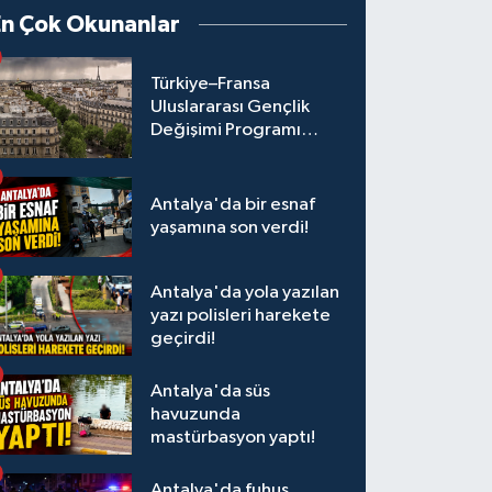
En Çok Okunanlar
Türkiye–Fransa
Uluslararası Gençlik
Değişimi Programı
Başvuruları Başladı
Antalya'da bir esnaf
yaşamına son verdi!
Antalya'da yola yazılan
yazı polisleri harekete
geçirdi!
Antalya'da süs
havuzunda
mastürbasyon yaptı!
Antalya'da fuhuş