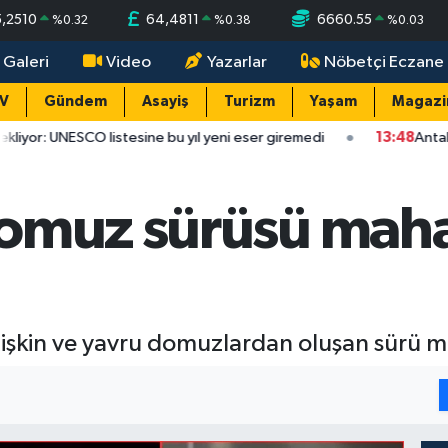
5,2510
64,4811
6660.55
%
0.32
%
0.38
%
0.03
 Galeri
Video
Yazarlar
Nöbetçi Eczane
TV
Gündem
Asayiş
Turizm
Yaşam
Magazi
 listesine bu yıl yeni eser giremedi
13:48
Antalya’da kavşakta i
omuz sürüsü mahal
tişkin ve yavru domuzlardan oluşan sürü 