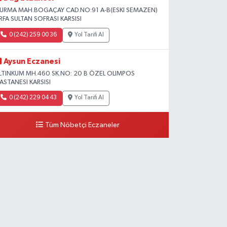
URMA MAH.BOGAÇAY CAD.NO:91 A-B(ESKI SEMAZEN)
RFA SULTAN SOFRASI KARSISI
0 (242) 259 00 36
Yol Tarifi Al
Aysun Eczanesi
LTINKUM MH.460 SK.NO: 20 B ÖZEL OLIMPOS
ASTANESI KARSISI
0 (242) 229 04 43
Yol Tarifi Al
Tüm Nöbetçi Eczaneler