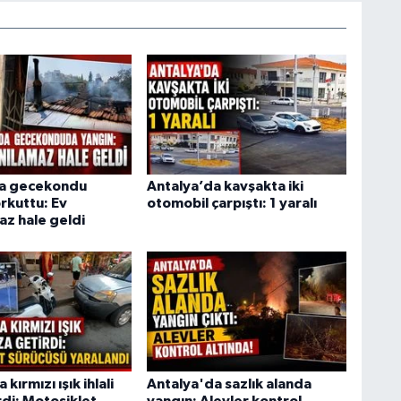
da gecekondu
Antalya’da kavşakta iki
rkuttu: Ev
otomobil çarpıştı: 1 yaralı
az hale geldi
kırmızı ışık ihlali
Antalya'da sazlık alanda
rdi: Motosiklet
yangın: Alevler kontrol