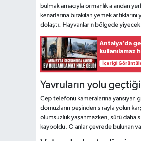
bulmak amacıyla ormanlık alandan yerle
kenarlarına bırakılan yemek artıklarını
dolaştı. Hayvanların bölgede yiyecek a
Antalya’da ge
kullanılamaz h
İçeriği Görüntül
Yavruların yolu geçtiğ
Cep telefonu kameralarına yansıyan g
domuzların peşinden sırayla yolun karş
olumsuzluk yaşanmazken, sürü daha so
kayboldu. O anlar çevrede bulunan vat