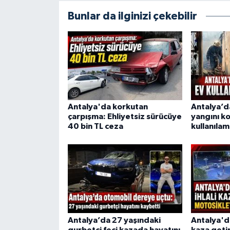
Bunlar da ilginizi çekebilir
Antalya'da korkutan
Antalya’
çarpışma: Ehliyetsiz sürücüye
yangını ko
40 bin TL ceza
kullanılam
Antalya’da 27 yaşındaki
Antalya'da 
gurbetçi feci kazada hayatını
kaza geti