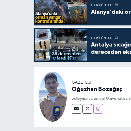
EDITÖRÜN SEÇTIĞI
Alanya'daki or
EDITÖRÜN SEÇTIĞI
Antalya sıcağın
dereceden eks
GAZETECİ
Oğuzhan Bozağaç
Süleyman Demirel Üniversitesi m