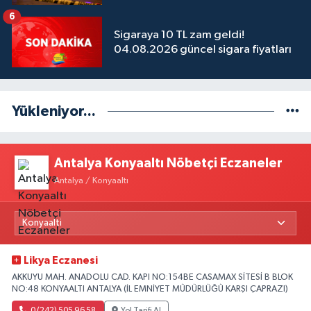
6
Sigaraya 10 TL zam geldi!
04.08.2026 güncel sigara fiyatları
Yükleniyor...
Antalya Konyaaltı Nöbetçi Eczaneler
Antalya / Konyaaltı
Likya Eczanesi
AKKUYU MAH. ANADOLU CAD. KAPI NO:154BE CASAMAX SİTESİ B BLOK
NO:48 KONYAALTI ANTALYA (İL EMNİYET MÜDÜRLÜĞÜ KARŞI ÇAPRAZI)
0 (242) 505 96 58
Yol Tarifi Al