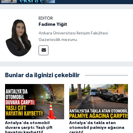
EDITÖR
Fadime Yiğit
Ankara Üniversitesi İletişim Fakültesi
Gazetecilik mezunu.
Bunlar da ilginizi çekebilir
Antalya'da otomobil
Antalya'da takla atan
duvara çarptı: Yaşlı çift
otomobil palmiye ağacına
hayatını kaybetti!
çarptı!