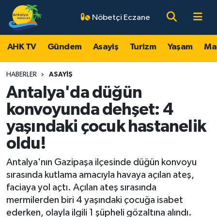
Nöbetçi Eczane
AHK TV
Antalya Nöbetçi Eczaneler
AHK TV
Gündem
Asayiş
Turizm
Yaşam
Ma
Gündem
Antalya Hava Durumu
HABERLER
ASAYIŞ
Asayiş
Antalya Namaz Vakitleri
Antalya'da düğün
konvoyunda dehşet: 4
Turizm
Antalya Trafik Yoğunluk Haritası
yaşındaki çocuk hastanelik
Yaşam
Süper Lig Puan Durumu ve Fikstür
oldu!
Magazin
Tüm Manşetler
Antalya'nın Gazipaşa ilçesinde düğün konvoyu
sırasında kutlama amacıyla havaya açılan ateş,
Ekonomi
Son Dakika Haberleri
faciaya yol açtı. Açılan ateş sırasında
mermilerden biri 4 yaşındaki çocuğa isabet
Spor
Haber Arşivi
ederken, olayla ilgili 1 şüpheli gözaltına alındı.