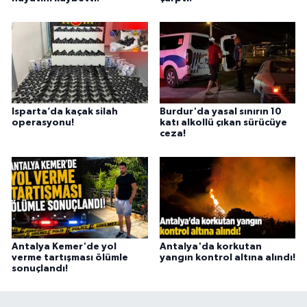
Isparta’da kaçak silah
Burdur'da yasal sınırın 10
operasyonu!
katı alkollü çıkan sürücüye
ceza!
Antalya Kemer'de yol
Antalya'da korkutan
verme tartışması ölümle
yangın kontrol altına alındı!
sonuçlandı!