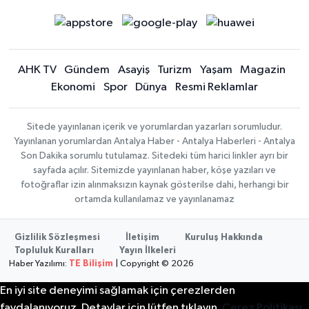
AHK TV
Gündem
Asayiş
Turizm
Yaşam
Magazin
Ekonomi
Spor
Dünya
Resmi Reklamlar
Sitede yayınlanan içerik ve yorumlardan yazarları sorumludur.
Yayınlanan yorumlardan Antalya Haber - Antalya Haberleri - Antalya
Son Dakika sorumlu tutulamaz. Sitedeki tüm harici linkler ayrı bir
sayfada açılır. Sitemizde yayınlanan haber, köşe yazıları ve
fotoğraflar izin alınmaksızın kaynak gösterilse dahi, herhangi bir
ortamda kullanılamaz ve yayınlanamaz
Gizlilik Sözleşmesi
İletişim
Kuruluş Hakkında
Topluluk Kuralları
Yayın İlkeleri
Haber Yazılımı:
TE Bilişim
| Copyright © 2026
En iyi site deneyimi sağlamak için çerezlerden
faydalanıyoruz. Detaylar için lütfen tıklayın.
Çerez Politikası