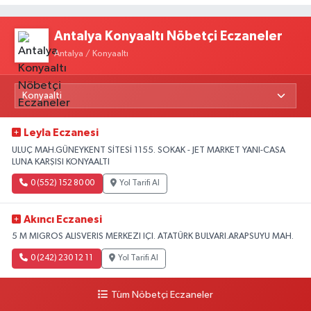
Antalya Konyaaltı Nöbetçi Eczaneler
Antalya / Konyaaltı
Leyla Eczanesi
ULUÇ MAH.GÜNEYKENT SİTESİ 1155. SOKAK - JET MARKET YANI-CASA
LUNA KARŞISI KONYAALTI
0 (552) 152 80 00
Yol Tarifi Al
Akıncı Eczanesi
5 M MIGROS ALISVERIS MERKEZI IÇI. ATATÜRK BULVARI.ARAPSUYU MAH.
0 (242) 230 12 11
Yol Tarifi Al
Tüm Nöbetçi Eczaneler