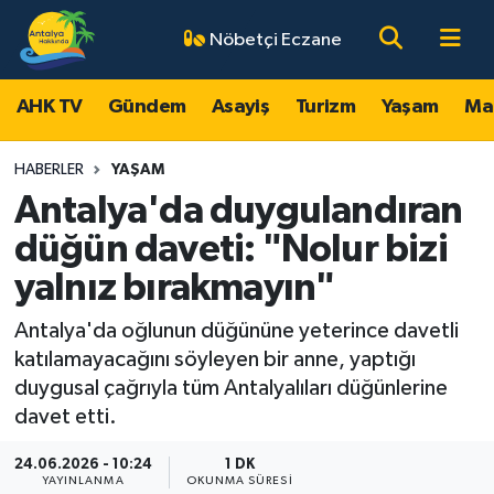
Nöbetçi Eczane
AHK TV
Antalya Nöbetçi Eczaneler
AHK TV
Gündem
Asayiş
Turizm
Yaşam
Ma
Gündem
Antalya Hava Durumu
HABERLER
YAŞAM
Asayiş
Antalya Namaz Vakitleri
Antalya'da duygulandıran
düğün daveti: "Nolur bizi
Turizm
Antalya Trafik Yoğunluk Haritası
yalnız bırakmayın"
Yaşam
Süper Lig Puan Durumu ve Fikstür
Antalya'da oğlunun düğününe yeterince davetli
katılamayacağını söyleyen bir anne, yaptığı
Magazin
Tüm Manşetler
duygusal çağrıyla tüm Antalyalıları düğünlerine
davet etti.
Ekonomi
Son Dakika Haberleri
24.06.2026 - 10:24
1 DK
Spor
Haber Arşivi
YAYINLANMA
OKUNMA SÜRESI