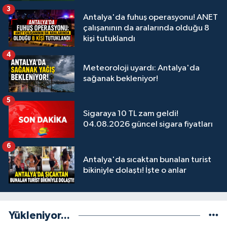
3
Antalya'da fuhuş operasyonu! ANET
çalışanının da aralarında olduğu 8
kişi tutuklandı
4
Meteoroloji uyardı: Antalya'da
sağanak bekleniyor!
5
Sigaraya 10 TL zam geldi!
04.08.2026 güncel sigara fiyatları
6
Antalya'da sıcaktan bunalan turist
bikiniyle dolaştı! İşte o anlar
Yükleniyor...