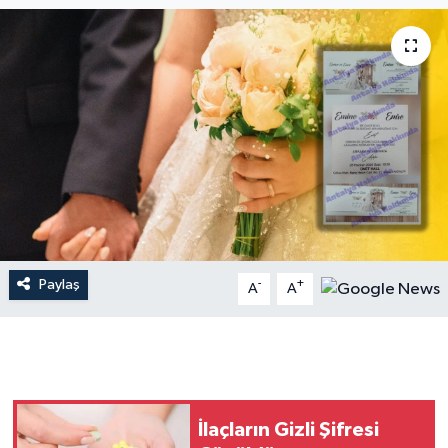
Dünya
Resmi Reklamlar
Paylaş
-
+
A
A
İlaçların Gizli Şifresi