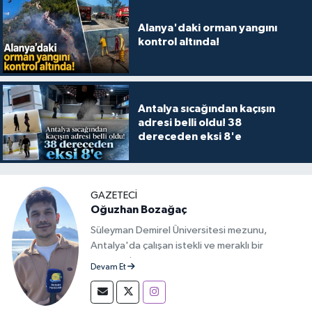
Alanya'daki orman yangını
kontrol altında!
Antalya sıcağından kaçışın
adresi belli oldu! 38
dereceden eksi 8'e
GAZETECİ
Oğuzhan Bozağaç
Süleyman Demirel Üniversitesi mezunu,
Antalya'da çalışan istekli ve meraklı bir
gazeteci.
Devam Et