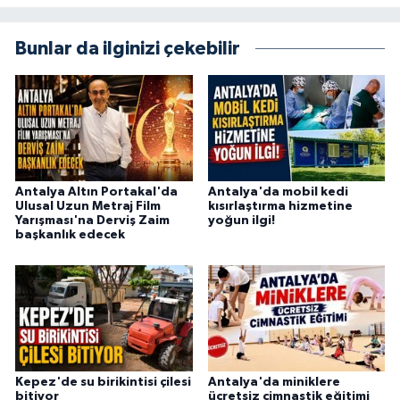
Bunlar da ilginizi çekebilir
Antalya Altın Portakal'da
Antalya'da mobil kedi
Ulusal Uzun Metraj Film
kısırlaştırma hizmetine
Yarışması'na Derviş Zaim
yoğun ilgi!
başkanlık edecek
Kepez'de su birikintisi çilesi
Antalya'da miniklere
bitiyor
ücretsiz cimnastik eğitimi