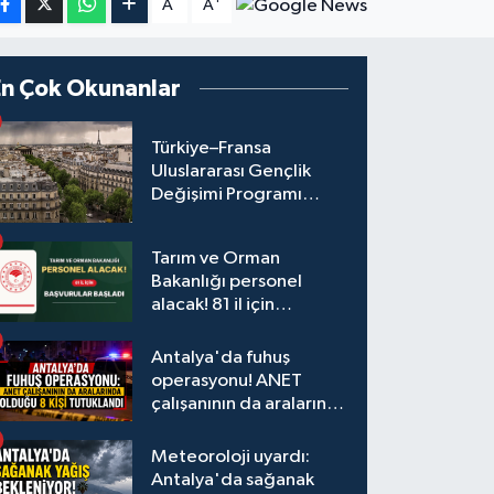
A
A
En Çok Okunanlar
Türkiye–Fransa
Uluslararası Gençlik
Değişimi Programı
Başvuruları Başladı
Tarım ve Orman
Bakanlığı personel
alacak! 81 il için
başvurular başladı
Antalya'da fuhuş
operasyonu! ANET
çalışanının da aralarında
olduğu 8 kişi tutuklandı
Meteoroloji uyardı:
Antalya'da sağanak