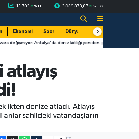
13.703
3.089.873,87
%
11
%
1.32
n
Ekonomi
Spor
Dünya
Resmi Reklamlar
: Antalya'da deniz kirliliği yeniden gündemde!
17:27
Antalya'd
 atlayış
di!
klikten denize atladı. Atlayış
li anlar sahildeki vatandaşların
-
+