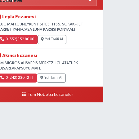
Leyla Eczanesi
LUÇ MAH.GÜNEYKENT SİTESİ 1155. SOKAK - JET
ARKET YANI-CASA LUNA KARŞISI KONYAALTI
0 (552) 152 80 00
Yol Tarifi Al
Akıncı Eczanesi
 M MIGROS ALISVERIS MERKEZI IÇI. ATATÜRK
ULVARI.ARAPSUYU MAH.
0 (242) 230 12 11
Yol Tarifi Al
Tüm Nöbetçi Eczaneler