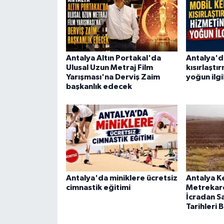
Antalya Altın Portakal'da
Antalya'd
Ulusal Uzun Metraj Film
kısırlaştı
Yarışması'na Derviş Zaim
yoğun ilgi
başkanlık edecek
Antalya'da miniklere ücretsiz
Antalya K
cimnastik eğitimi
Metrekarel
İcradan Sa
Tarihleri B