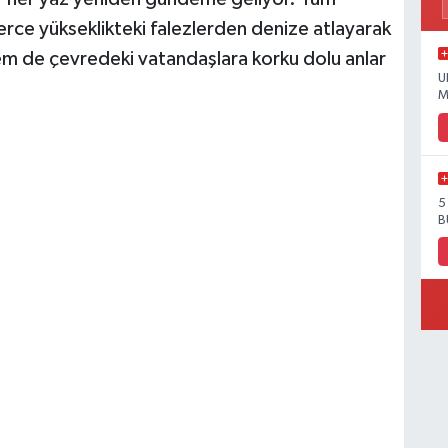
erce yükseklikteki falezlerden denize atlayarak
hem de çevredeki vatandaşlara korku dolu anlar
U
M
5
B