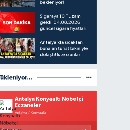
bekleniyor!
Sigaraya 10 TL zam
geldi! 04.08.2026
güncel sigara fiyatları
Antalya'da sıcaktan
bunalan turist bikiniyle
dolaştı! İşte o anlar
ükleniyor...
Antalya Konyaaltı Nöbetçi
Eczaneler
Antalya / Konyaaltı