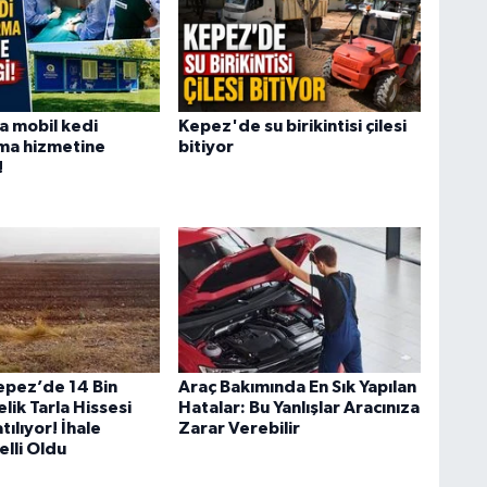
a mobil kedi
Kepez'de su birikintisi çilesi
rma hizmetine
bitiyor
!
epez’de 14 Bin
Araç Bakımında En Sık Yapılan
ik Tarla Hissesi
Hatalar: Bu Yanlışlar Aracınıza
tılıyor! İhale
Zarar Verebilir
elli Oldu