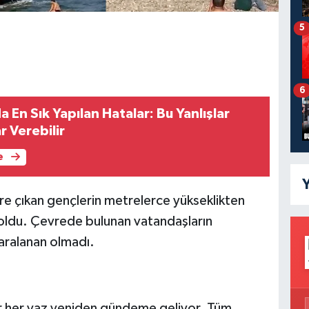
5
6
 En Sık Yapılan Hatalar: Bu Yanlışlar
r Verebilir
e
Y
ere çıkan gençlerin metrelerce yükseklikten
e oldu. Çevrede bulunan vatandaşların
 yaralanan olmadı.
r her yaz yeniden gündeme geliyor. Tüm