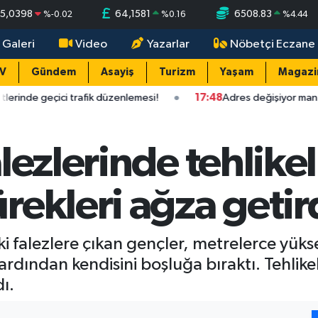
5,0398
64,1581
6508.83
%
-0.02
%
0.16
%
4.44
 Galeri
Video
Yazarlar
Nöbetçi Eczane
TV
Gündem
Asayiş
Turizm
Yaşam
Magazi
 trafik düzenlemesi!
17:48
Adres değişiyor manzara değişmiyor
ezlerinde tehlikeli
ekleri ağza getir
i falezlere çıkan gençler, metrelerce yükse
 ardından kendisini boşluğa bıraktı. Tehlike
ı.