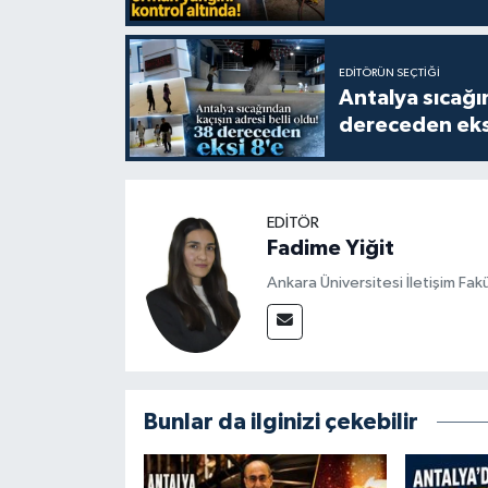
EDITÖRÜN SEÇTIĞI
Antalya sıcağın
dereceden eks
EDITÖR
Fadime Yiğit
Ankara Üniversitesi İletişim Fa
Bunlar da ilginizi çekebilir