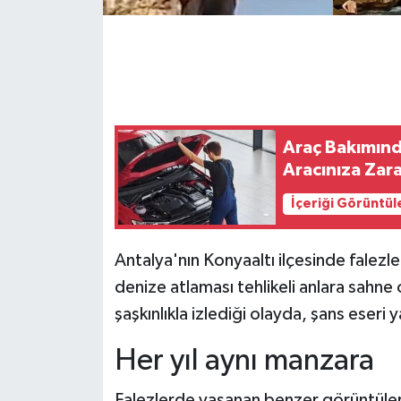
Araç Bakımında
Aracınıza Zara
İçeriği Görüntül
Antalya'nın Konyaaltı ilçesinde falezl
denize atlaması tehlikeli anlara sahn
şaşkınlıkla izlediği olayda, şans eseri
Her yıl aynı manzara
Falezlerde yaşanan benzer görüntüle