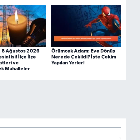
 8 Ağustos 2026
Örümcek Adam: Eve Dönüş
sintisi! İlçe İlçe
Nerede Çekildi? İşte Çekim
atleri ve
Yapılan Yerler!
ek Mahalleler