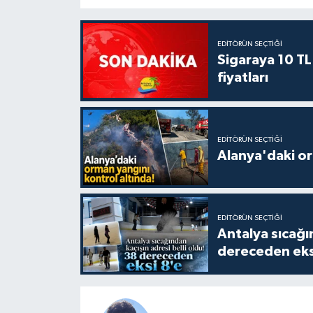
EDITÖRÜN SEÇTIĞI
Sigaraya 10 TL
fiyatları
EDITÖRÜN SEÇTIĞI
Alanya'daki or
EDITÖRÜN SEÇTIĞI
Antalya sıcağın
dereceden eks