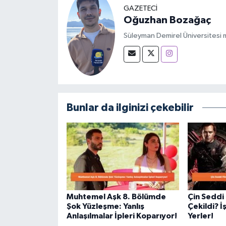
GAZETECİ
Oğuzhan Bozağaç
Süleyman Demirel Üniversitesi m
Bunlar da ilginizi çekebilir
Muhtemel Aşk 8. Bölümde
Çin Seddi
Şok Yüzleşme: Yanlış
Çekildi? İ
Anlaşılmalar İpleri Koparıyor!
Yerler!