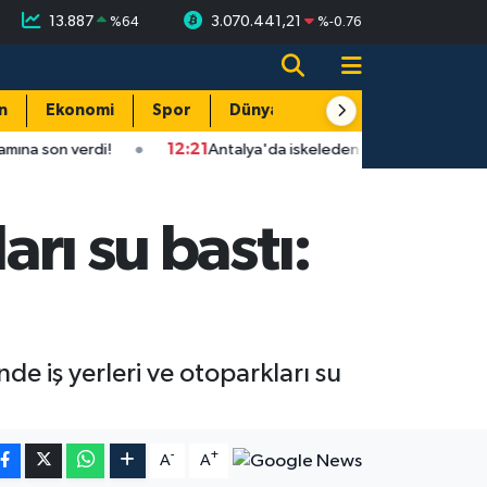
13.887
3.070.441,21
%
64
%
-0.76
n
Ekonomi
Spor
Dünya
Resmi Reklamlar
i!
12:21
Antalya'da iskeleden düşen işçi hayatını kaybetti!
arı su bastı:
de iş yerleri ve otoparkları su
-
+
A
A