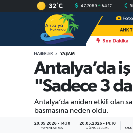
°
32
C
47,7069
5
%
0.17
Foto
AHK TV
Antalya Nöbetçi Eczaneler
AHK 
Gündem
Antalya Hava Durumu
Son Dakika
ni vurup sakat bıraktılar
12:45
Antalya'da araç şarampole uçtu
Asayiş
Antalya Namaz Vakitleri
HABERLER
YAŞAM
Antalya’da iş 
Turizm
Antalya Trafik Yoğunluk Haritası
"Sadece 3 da
Yaşam
Süper Lig Puan Durumu ve Fikstür
Magazin
Tüm Manşetler
Antalya’da aniden etkili olan sa
basmasına neden oldu.
Ekonomi
Son Dakika Haberleri
20.05.2026 - 14:10
20.05.2026 - 14:10
Spor
Haber Arşivi
YAYINLANMA
GÜNCELLEME
OKU