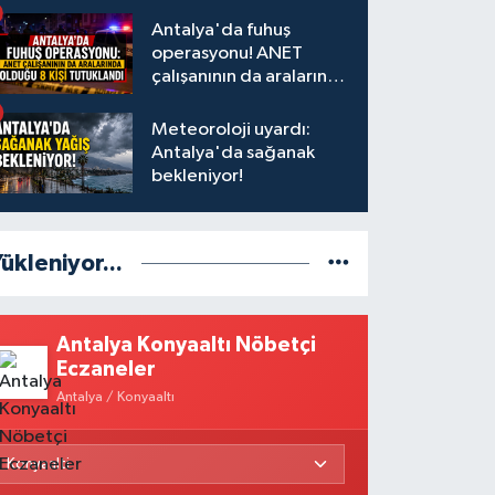
Antalya'da fuhuş
operasyonu! ANET
çalışanının da aralarında
olduğu 8 kişi tutuklandı
Meteoroloji uyardı:
Antalya'da sağanak
bekleniyor!
ükleniyor...
Antalya Konyaaltı Nöbetçi
Eczaneler
Antalya / Konyaaltı