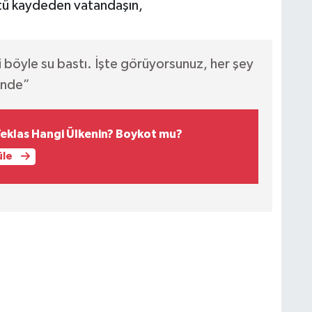
ntü kaydeden vatandaşın,
ni böyle su bastı. İşte görüyorsunuz, her şey
çinde”
Teklas Hangi Ülkenin? Boykot mu?
üle