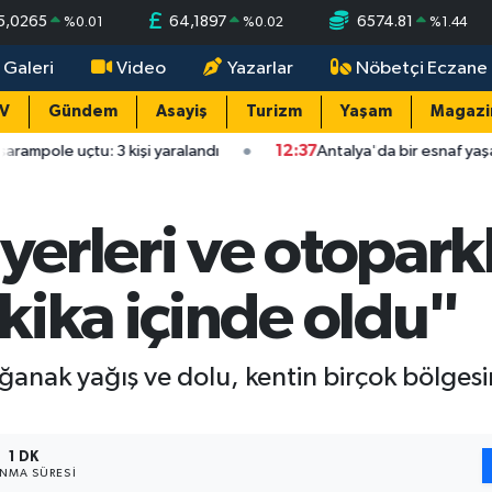
5,0265
64,1897
6574.81
%
0.01
%
0.02
%
1.44
 Galeri
Video
Yazarlar
Nöbetçi Eczane
TV
Gündem
Asayiş
Turizm
Yaşam
Magazi
: 3 kişi yaralandı
12:37
Antalya'da bir esnaf yaşamına son verd
yerleri ve otoparkl
kika içinde oldu"
ğanak yağış ve dolu, kentin birçok bölgesin
1 DK
NMA SÜRESI