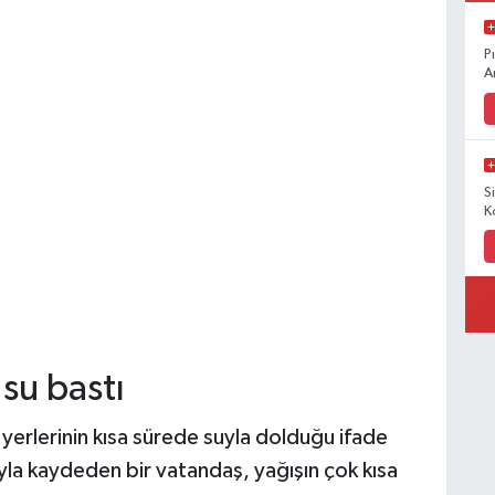
P
A
S
K
 su bastı
 yerlerinin kısa sürede suyla dolduğu ifade
yla kaydeden bir vatandaş, yağışın çok kısa