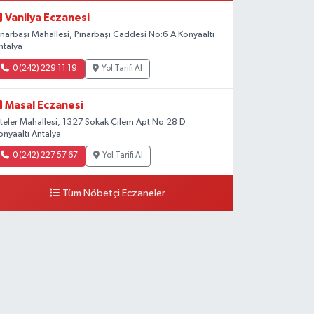
Vanilya Eczanesi
ınarbaşı Mahallesi, Pınarbaşı Caddesi No:6 A Konyaaltı
ntalya
0 (242) 229 11 19
Yol Tarifi Al
Masal Eczanesi
iteler Mahallesi, 1327 Sokak Çilem Apt No:28 D
onyaaltı Antalya
0 (242) 227 57 67
Yol Tarifi Al
Tüm Nöbetçi Eczaneler