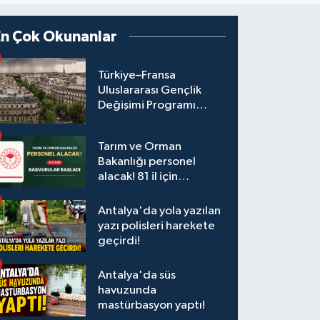
En Çok Okunanlar
Türkiye–Fransa
Uluslararası Gençlik
Değişimi Programı
Başvuruları Başladı
Tarım ve Orman
Bakanlığı personel
alacak! 81 il için
başvurular başladı
Antalya'da yola yazılan
yazı polisleri harekete
geçirdi!
Antalya'da süs
havuzunda
mastürbasyon yaptı!