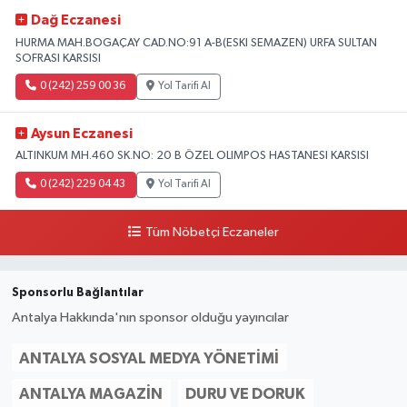
Dağ Eczanesi
HURMA MAH.BOGAÇAY CAD.NO:91 A-B(ESKI SEMAZEN) URFA SULTAN
SOFRASI KARSISI
0 (242) 259 00 36
Yol Tarifi Al
Aysun Eczanesi
ALTINKUM MH.460 SK.NO: 20 B ÖZEL OLIMPOS HASTANESI KARSISI
0 (242) 229 04 43
Yol Tarifi Al
Tüm Nöbetçi Eczaneler
Sponsorlu Bağlantılar
Antalya Hakkında'nın sponsor olduğu yayıncılar
ANTALYA SOSYAL MEDYA YÖNETIMI
ANTALYA MAGAZIN
DURU VE DORUK