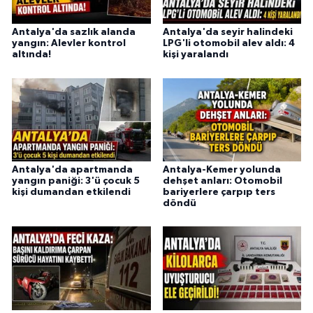
Antalya'da sazlık alanda
Antalya'da seyir halindeki
yangın: Alevler kontrol
LPG'li otomobil alev aldı: 4
altında!
kişi yaralandı
Antalya'da apartmanda
Antalya-Kemer yolunda
yangın paniği: 3'ü çocuk 5
dehşet anları: Otomobil
kişi dumandan etkilendi
bariyerlere çarpıp ters
döndü