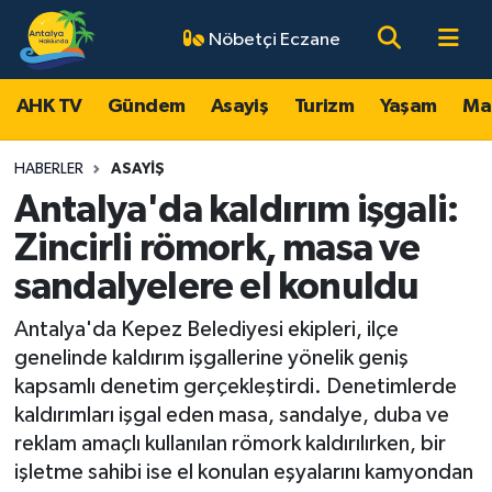
Nöbetçi Eczane
AHK TV
Antalya Nöbetçi Eczaneler
AHK TV
Gündem
Asayiş
Turizm
Yaşam
Ma
Gündem
Antalya Hava Durumu
HABERLER
ASAYIŞ
Asayiş
Antalya Namaz Vakitleri
Antalya'da kaldırım işgali:
Zincirli römork, masa ve
Turizm
Antalya Trafik Yoğunluk Haritası
sandalyelere el konuldu
Yaşam
Süper Lig Puan Durumu ve Fikstür
Antalya'da Kepez Belediyesi ekipleri, ilçe
genelinde kaldırım işgallerine yönelik geniş
Magazin
Tüm Manşetler
kapsamlı denetim gerçekleştirdi. Denetimlerde
kaldırımları işgal eden masa, sandalye, duba ve
Ekonomi
Son Dakika Haberleri
reklam amaçlı kullanılan römork kaldırılırken, bir
işletme sahibi ise el konulan eşyalarını kamyondan
Spor
Haber Arşivi