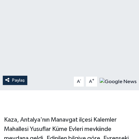
Dünya
Resmi Reklamlar
Paylaş
-
+
A
A
Kaza, Antalya'nın Manavgat ilçesi Kalemler
Mahallesi Yusuflar Küme Evleri mevkiinde
meydana geldi. Edinilen bilgiye göre, Evrenseki