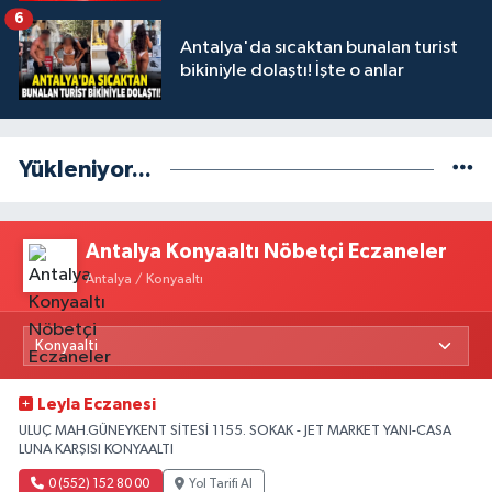
6
Antalya'da sıcaktan bunalan turist
bikiniyle dolaştı! İşte o anlar
Yükleniyor...
Antalya Konyaaltı Nöbetçi Eczaneler
Antalya / Konyaaltı
Leyla Eczanesi
ULUÇ MAH.GÜNEYKENT SİTESİ 1155. SOKAK - JET MARKET YANI-CASA
LUNA KARŞISI KONYAALTI
0 (552) 152 80 00
Yol Tarifi Al