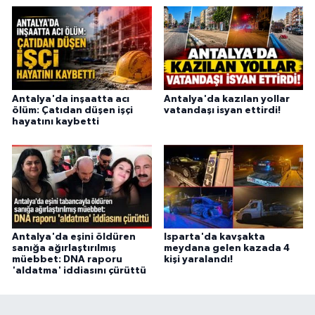
Antalya'da inşaatta acı
Antalya'da kazılan yollar
ölüm: Çatıdan düşen işçi
vatandaşı isyan ettirdi!
hayatını kaybetti
Antalya'da eşini öldüren
Isparta'da kavşakta
sanığa ağırlaştırılmış
meydana gelen kazada 4
müebbet: DNA raporu
kişi yaralandı!
'aldatma' iddiasını çürüttü