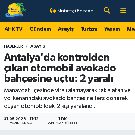
Nöbetçi Eczane
AHK TV
Antalya Nöbetçi Eczaneler
AHK TV
Gündem
Asayiş
Turizm
Yaşam
Ma
Gündem
Antalya Hava Durumu
HABERLER
ASAYIŞ
Asayiş
Antalya Namaz Vakitleri
Antalya'da kontrolden
çıkan otomobil avokado
Turizm
Antalya Trafik Yoğunluk Haritası
bahçesine uçtu: 2 yaralı
Yaşam
Süper Lig Puan Durumu ve Fikstür
Manavgat ilçesinde virajı alamayarak takla atan ve
yol kenarındaki avokado bahçesine ters dönerek
Magazin
Tüm Manşetler
düşen otomobildeki 2 kişi yaralandı.
Ekonomi
Son Dakika Haberleri
31.05.2026 - 11:12
1 DK
YAYINLANMA
OKUNMA SÜRESI
Spor
Haber Arşivi