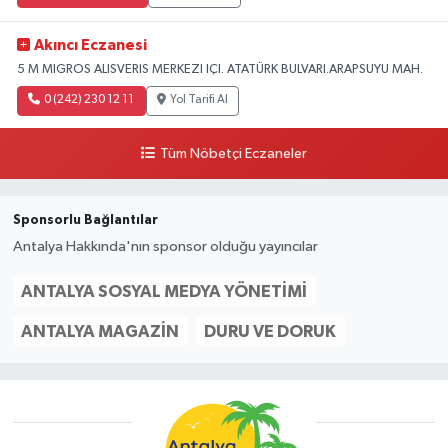
Akıncı Eczanesi
5 M MIGROS ALISVERIS MERKEZI IÇI. ATATÜRK BULVARI.ARAPSUYU MAH.
0 (242) 230 12 11
Yol Tarifi Al
Tüm Nöbetçi Eczaneler
Sponsorlu Bağlantılar
Antalya Hakkında'nın sponsor olduğu yayıncılar
ANTALYA SOSYAL MEDYA YÖNETIMI
ANTALYA MAGAZIN
DURU VE DORUK