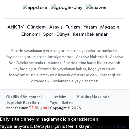
AHK TV
Gündem
Asayiş
Turizm
Yaşam
Magazin
Ekonomi
Spor
Dünya
Resmi Reklamlar
Sitede yayınlanan içerik ve yorumlardan yazarları sorumludur.
Yayınlanan yorumlardan Antalya Haber - Antalya Haberleri - Antalya
Son Dakika sorumlu tutulamaz. Sitedeki tüm harici linkler ayrı bir
sayfada açılır. Sitemizde yayınlanan haber, köşe yazıları ve
fotoğraflar izin alınmaksızın kaynak gösterilse dahi, herhangi bir
ortamda kullanılamaz ve yayınlanamaz
Gizlilik Sözleşmesi
İletişim
Kuruluş Hakkında
Topluluk Kuralları
Yayın İlkeleri
Haber Yazılımı:
TE Bilişim
| Copyright © 2026
En iyi site deneyimi sağlamak için çerezlerden
faydalanıyoruz. Detaylar için lütfen tıklayın.
Çerez Politikası