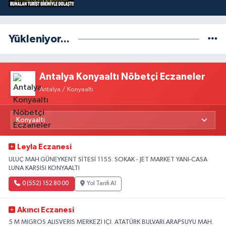
Yükleniyor...
Antalya Konyaaltı Nöbetçi Eczaneler
Antalya / Konyaaltı
Leyla Eczanesi
ULUÇ MAH.GÜNEYKENT SİTESİ 1155. SOKAK - JET MARKET YANI-CASA
LUNA KARŞISI KONYAALTI
0 (552) 152 80 00
Yol Tarifi Al
Akıncı Eczanesi
5 M MIGROS ALISVERIS MERKEZI IÇI. ATATÜRK BULVARI.ARAPSUYU MAH.