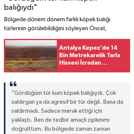
balığıydı"
Bölgede dönem dönem farklı köpek balığı
türlerinin görülebildiğini söyleyen Öncel,
Antalya Kepez’de 14
Bin Metrekarelik Tarla
Hissesi İcradan
Satılıyor! İhale Tarihleri
Belli Oldu
"Gördüğüm tür kum köpek balığıydı. Çok
saldırgan ya da agresif bir tür değil. Bana da
saldırmadı. Sadece merak ettiği için
yaklaştı. Ben de tedbir amaçlı zıpkınımı
doğrulttum. Bu bölgede zaman zaman