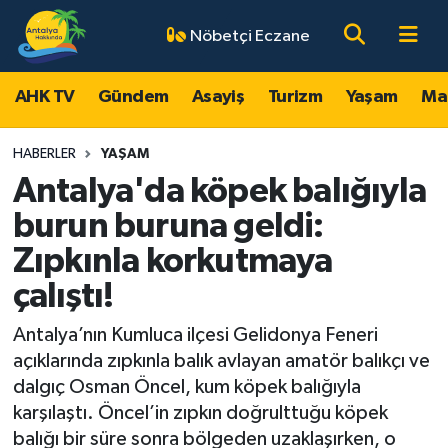
Nöbetçi Eczane
AHK TV
Antalya Nöbetçi Eczaneler
AHK TV
Gündem
Asayiş
Turizm
Yaşam
Ma
Gündem
Antalya Hava Durumu
HABERLER
YAŞAM
Asayiş
Antalya Namaz Vakitleri
Antalya'da köpek balığıyla
burun buruna geldi:
Turizm
Antalya Trafik Yoğunluk Haritası
Zıpkınla korkutmaya
Yaşam
Süper Lig Puan Durumu ve Fikstür
çalıştı!
Magazin
Tüm Manşetler
Antalya’nın Kumluca ilçesi Gelidonya Feneri
açıklarında zıpkınla balık avlayan amatör balıkçı ve
Ekonomi
Son Dakika Haberleri
dalgıç Osman Öncel, kum köpek balığıyla
karşılaştı. Öncel’in zıpkın doğrulttuğu köpek
Spor
Haber Arşivi
balığı bir süre sonra bölgeden uzaklaşırken, o