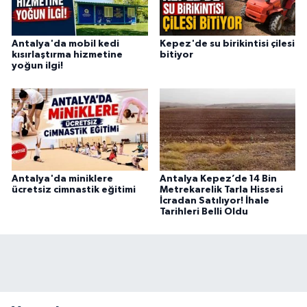
Antalya'da mobil kedi
Kepez'de su birikintisi çilesi
kısırlaştırma hizmetine
bitiyor
yoğun ilgi!
Antalya'da miniklere
Antalya Kepez’de 14 Bin
ücretsiz cimnastik eğitimi
Metrekarelik Tarla Hissesi
İcradan Satılıyor! İhale
Tarihleri Belli Oldu