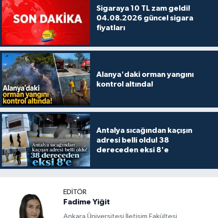
Sigaraya 10 TL zam geldi!
04.08.2026 güncel sigara
fiyatları
Alanya'daki orman yangını
kontrol altında!
Antalya sıcağından kaçışın
adresi belli oldu! 38
dereceden eksi 8'e
EDITÖR
Fadime Yiğit
Ankara Üniversitesi İletişim Fakültesi