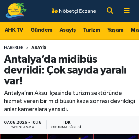
Nöbetçi Eczane
AHK TV
Antalya Nöbetçi Eczaneler
AHK TV
Gündem
Asayiş
Turizm
Yaşam
Ma
Gündem
Antalya Hava Durumu
HABERLER
ASAYIŞ
Asayiş
Antalya Namaz Vakitleri
Antalya’da midibüs
devrildi: Çok sayıda yaralı
Turizm
Antalya Trafik Yoğunluk Haritası
var!
Yaşam
Süper Lig Puan Durumu ve Fikstür
Antalya’nın Aksu ilçesinde turizm sektöründe
hizmet veren bir midibüsün kaza sonrası devrildiği
Magazin
Tüm Manşetler
anlar kameralara yansıdı.
Ekonomi
Son Dakika Haberleri
07.06.2026 - 10:16
1 DK
YAYINLANMA
OKUNMA SÜRESI
Spor
Haber Arşivi