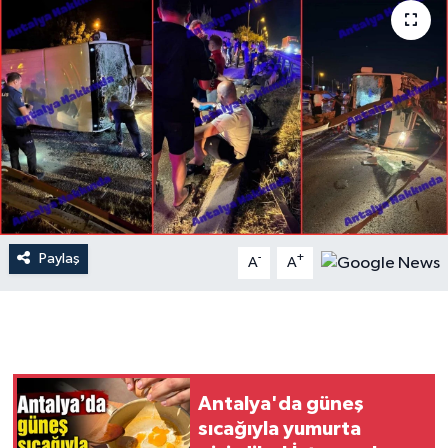
Dünya
Resmi Reklamlar
Paylaş
-
+
A
A
Antalya'da güneş
sıcağıyla yumurta