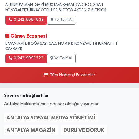
ALTINKUM MAH. GAZİ MUSTAFA KEMAL CAD. NO: 36A 1
KONYAALTI(TÜRKAY OTEL İLERİSİ.FOTO AKDENİZ BİTİŞİĞİ)
0 (242) 999 19 38
Yol Tarifi Al
Güney Eczanesi
LİMAN MAH. BOĞAÇAYI CAD. NO:49 B KONYAALTI (HURMA PTT
ÇAPRAZI)
0 (242) 999 13 22
Yol Tarifi Al
Tüm Nöbetçi Eczaneler
Sponsorlu Bağlantılar
Antalya Hakkında'nın sponsor olduğu yayıncılar
ANTALYA SOSYAL MEDYA YÖNETIMI
ANTALYA MAGAZIN
DURU VE DORUK