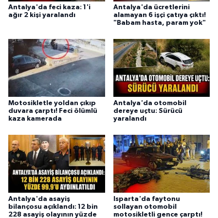
Antalya'da feci kaza: 1'i
Antalya'da ücretlerini
ağır 2 kişi yaralandı
alamayan 6 işçi çatıya çıktı!
"Babam hasta, param yok"
Motosikletle yoldan çıkıp
Antalya'da otomobil
duvara çarptı! Feci ölümlü
dereye uçtu: Sürücü
kaza kamerada
yaralandı
Antalya'da asayiş
Isparta'da faytonu
bilançosu açıklandı: 12 bin
sollayan otomobil
228 asayiş olayının yüzde
motosikletli gence çarptı!