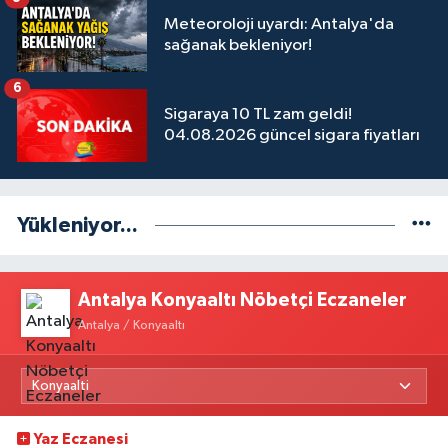
Meteoroloji uyardı: Antalya'da
sağanak bekleniyor!
6
Sigaraya 10 TL zam geldi!
04.08.2026 güncel sigara fiyatları
Yükleniyor...
Antalya Konyaaltı Nöbetçi Eczaneler
Antalya / Konyaaltı
Yaz Eczanesi