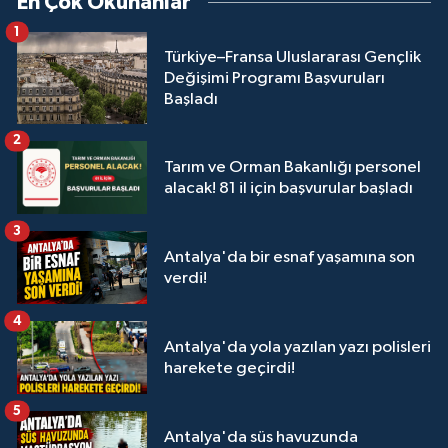
En Çok Okunanlar
1
Türkiye–Fransa Uluslararası Gençlik
Değişimi Programı Başvuruları
Başladı
2
Tarım ve Orman Bakanlığı personel
alacak! 81 il için başvurular başladı
3
Antalya'da bir esnaf yaşamına son
verdi!
4
Antalya'da yola yazılan yazı polisleri
harekete geçirdi!
5
Antalya'da süs havuzunda