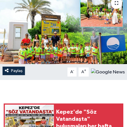
Dünya
Resmi Reklamlar
Paylaş
-
+
A
A
Kepez'de "Söz
Vatandaşta"
buluşmaları her hafta