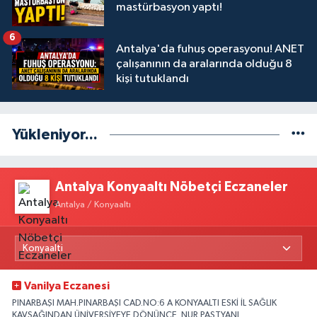
mastürbasyon yaptı!
6
Antalya'da fuhuş operasyonu! ANET
çalışanının da aralarında olduğu 8
kişi tutuklandı
Yükleniyor...
Antalya Konyaaltı Nöbetçi Eczaneler
Antalya / Konyaaltı
Vanilya Eczanesi
PINARBAŞI MAH.PINARBAŞI CAD.NO:6 A KONYAALTI ESKİ İL SAĞLIK
KAVŞAĞINDAN ÜNİVERSİYEYE DÖNÜNCE .NUR PAST.YANI