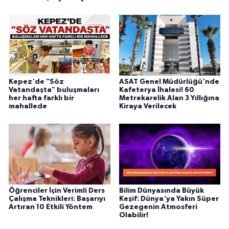
Kepez'de "Söz
ASAT Genel Müdürlüğü'nde
Vatandaşta" buluşmaları
Kafeterya İhalesi! 60
her hafta farklı bir
Metrekarelik Alan 3 Yıllığına
mahallede
Kiraya Verilecek
Öğrenciler İçin Verimli Ders
Bilim Dünyasında Büyük
Çalışma Teknikleri: Başarıyı
Keşif: Dünya'ya Yakın Süper
Artıran 10 Etkili Yöntem
Gezegenin Atmosferi
Olabilir!