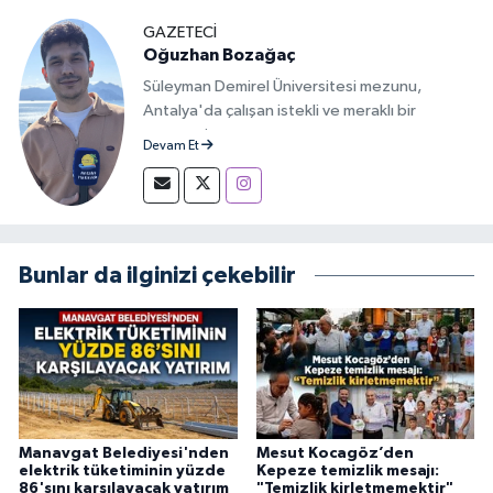
GAZETECİ
Oğuzhan Bozağaç
Süleyman Demirel Üniversitesi mezunu,
Antalya'da çalışan istekli ve meraklı bir
gazeteci.
Devam Et
Bunlar da ilginizi çekebilir
Manavgat Belediyesi'nden
Mesut Kocagöz’den
elektrik tüketiminin yüzde
Kepeze temizlik mesajı:
86'sını karşılayacak yatırım
"Temizlik kirletmemektir"