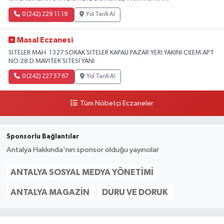
0 (242) 229 11 19
Yol Tarifi Al
Masal Eczanesi
SITELER MAH. 1327 SOKAK SITELER KAPALI PAZAR YERI YAKINI ÇILEM APT
NO:28 D MAVITEK SITESI YANI
0 (242) 227 57 67
Yol Tarifi Al
Tüm Nöbetçi Eczaneler
Sponsorlu Bağlantılar
Antalya Hakkında'nın sponsor olduğu yayıncılar
ANTALYA SOSYAL MEDYA YÖNETIMI
ANTALYA MAGAZIN
DURU VE DORUK