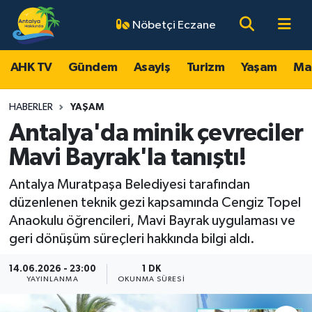
Nöbetçi Eczane
AHK TV
Antalya Nöbetçi Eczaneler
AHK TV
Gündem
Asayiş
Turizm
Yaşam
Ma
Gündem
Antalya Hava Durumu
HABERLER
YAŞAM
Asayiş
Antalya Namaz Vakitleri
Antalya'da minik çevreciler
Mavi Bayrak'la tanıştı!
Turizm
Antalya Trafik Yoğunluk Haritası
Antalya Muratpaşa Belediyesi tarafından
Yaşam
Süper Lig Puan Durumu ve Fikstür
düzenlenen teknik gezi kapsamında Cengiz Topel
Anaokulu öğrencileri, Mavi Bayrak uygulaması ve
Magazin
Tüm Manşetler
geri dönüşüm süreçleri hakkında bilgi aldı.
Ekonomi
Son Dakika Haberleri
14.06.2026 - 23:00
1 DK
YAYINLANMA
OKUNMA SÜRESI
Spor
Haber Arşivi