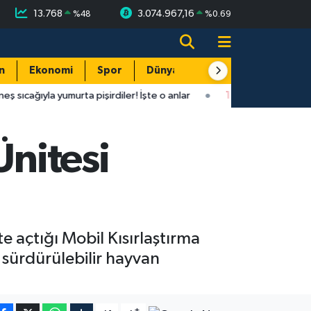
13.768
3.074.967,16
%
48
%
0.69
n
Ekonomi
Spor
Dünya
Resmi Reklamlar
ta pişirdiler! İşte o anlar
14:44
Antalya'da şaşırtan tesadüf: K
Ünitesi
e açtığı Mobil Kısırlaştırma
e sürdürülebilir hayvan
-
+