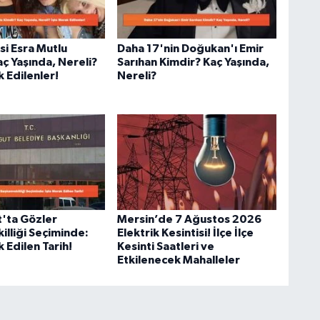
i Esra Mutlu
Daha 17'nin Doğukan'ı Emir
ç Yaşında, Nereli?
Sarıhan Kimdir? Kaç Yaşında,
 Edilenler!
Nereli?
'ta Gözler
Mersin’de 7 Ağustos 2026
illiği Seçiminde:
Elektrik Kesintisi! İlçe İlçe
 Edilen Tarih!
Kesinti Saatleri ve
Etkilenecek Mahalleler