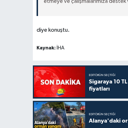
etmeye ve çalışmalarımıza destek
diye konuştu.
Kaynak:
İHA
EDITÖRÜN SEÇTIĞI
Sigaraya 10 TL
fiyatları
EDITÖRÜN SEÇTIĞI
Alanya'daki or