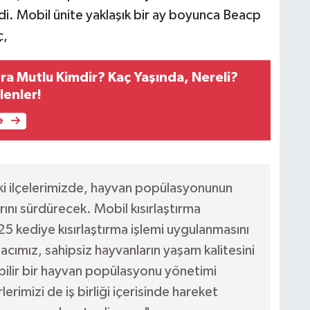
rdi. Mobil ünite yaklaşık bir ay boyunca Beacp
ç,
ra Mutlu Kimdir? Kaç Yaşında, Nereli?
lenler!
e
ki ilçelerimizde, hayvan popülasyonunun
ını sürdürecek. Mobil kısırlaştırma
5 kediye kısırlaştırma işlemi uygulanmasını
cımız, sahipsiz hayvanların yaşam kalitesini
ebilir bir hayvan popülasyonu yönetimi
rimizi de iş birliği içerisinde hareket