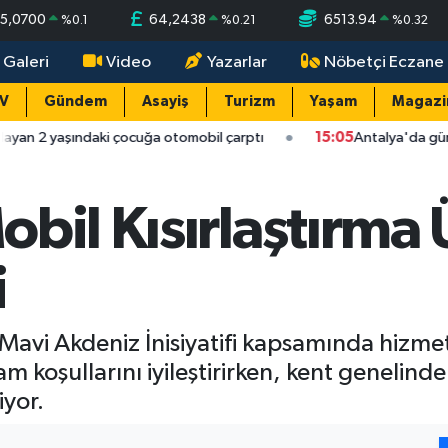
5,0700
64,2438
6513.94
%
0.1
%
0.21
%
0.32
 Galeri
Video
Yazarlar
Nöbetçi Eczane
TV
Gündem
Asayiş
Turizm
Yaşam
Magazi
i çocuğa otomobil çarptı
15:05
Antalya'da güneş sıcağıyla yumur
bil Kısırlaştırma 
i
Mavi Akdeniz İnisiyatifi kapsamında hizmet
şam koşullarını iyileştirirken, kent genelind
yor.