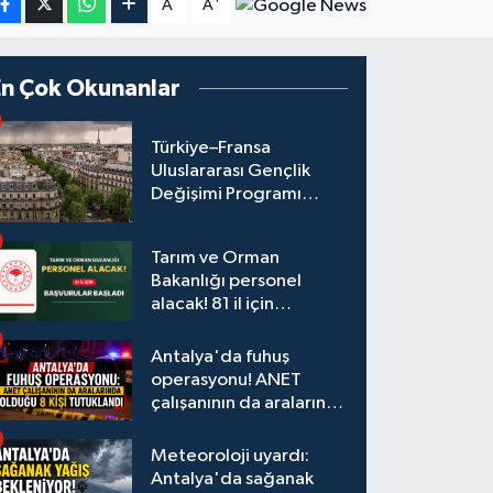
A
A
En Çok Okunanlar
Türkiye–Fransa
Uluslararası Gençlik
Değişimi Programı
Başvuruları Başladı
Tarım ve Orman
Bakanlığı personel
alacak! 81 il için
başvurular başladı
Antalya'da fuhuş
operasyonu! ANET
çalışanının da aralarında
olduğu 8 kişi tutuklandı
Meteoroloji uyardı:
Antalya'da sağanak