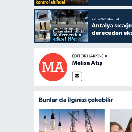
EDITÖRÜN SEÇTIĞI
Antalya sıcağın
dereceden eks
EDITÖR HAKKINDA
Melisa Atış
Bunlar da ilginizi çekebilir