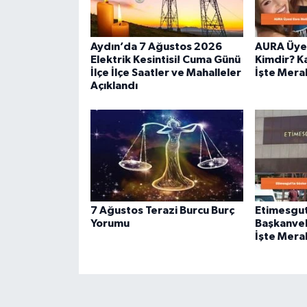
Aydın’da 7 Ağustos 2026
AURA Üyes
Elektrik Kesintisi! Cuma Günü
Kimdir? Ka
İlçe İlçe Saatler ve Mahalleler
İşte Merak
Açıklandı
7 Ağustos Terazi Burcu Burç
Etimesgut
Yorumu
Başkanvek
İşte Merak