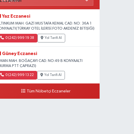
Yaz Eczanesi
LTINKUM MAH. GAZİ MUSTAFA KEMAL CAD. NO: 36A 1
ONYAALTI(TÜRKAY OTEL İLERİSİ.FOTO AKDENİZ BİTİŞİĞİ)
0 (242) 999 19 38
Yol Tarifi Al
Güney Eczanesi
İMAN MAH. BOĞAÇAYI CAD. NO:49 B KONYAALTI
HURMA PTT ÇAPRAZI)
0 (242) 999 13 22
Yol Tarifi Al
Tüm Nöbetçi Eczaneler