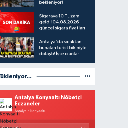
bekleniyor!
Sigaraya 10 TL zam
geldi! 04.08.2026
güncel sigara fiyatları
Antalya'da sıcaktan
bunalan turist bikiniyle
dolaştı! İşte o anlar
ükleniyor...
Antalya Konyaaltı Nöbetçi
Eczaneler
Antalya / Konyaaltı