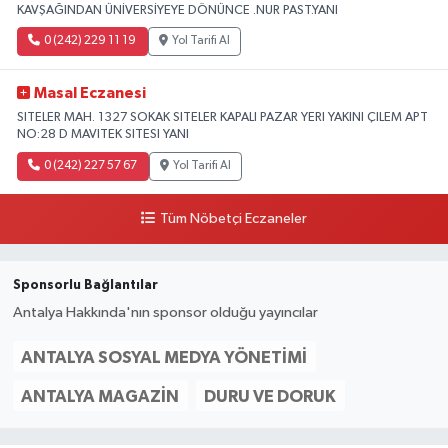
KAVŞAĞINDAN ÜNİVERSİYEYE DÖNÜNCE .NUR PAST.YANI
0 (242) 229 11 19
Yol Tarifi Al
Masal Eczanesi
SITELER MAH. 1327 SOKAK SITELER KAPALI PAZAR YERI YAKINI ÇILEM APT
NO:28 D MAVITEK SITESI YANI
0 (242) 227 57 67
Yol Tarifi Al
Tüm Nöbetçi Eczaneler
Sponsorlu Bağlantılar
Antalya Hakkında'nın sponsor olduğu yayıncılar
ANTALYA SOSYAL MEDYA YÖNETIMI
ANTALYA MAGAZIN
DURU VE DORUK