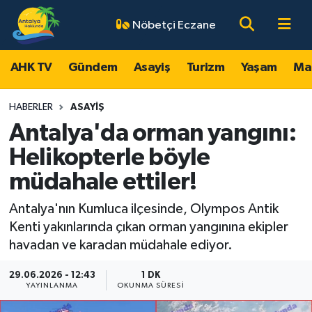
Nöbetçi Eczane
AHK TV
Antalya Nöbetçi Eczaneler
AHK TV
Gündem
Asayiş
Turizm
Yaşam
Ma
Gündem
Antalya Hava Durumu
HABERLER
ASAYIŞ
Asayiş
Antalya Namaz Vakitleri
Antalya'da orman yangını:
Helikopterle böyle
Turizm
Antalya Trafik Yoğunluk Haritası
müdahale ettiler!
Yaşam
Süper Lig Puan Durumu ve Fikstür
Antalya'nın Kumluca ilçesinde, Olympos Antik
Kenti yakınlarında çıkan orman yangınına ekipler
Magazin
Tüm Manşetler
havadan ve karadan müdahale ediyor.
Ekonomi
Son Dakika Haberleri
29.06.2026 - 12:43
1 DK
YAYINLANMA
OKUNMA SÜRESI
Spor
Haber Arşivi