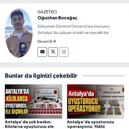
GAZETECİ
Oğuzhan Bozağaç
Süleyman Demirel Üniversitesi mezunu,
Antalya'da çalışan istekli ve meraklı bir
gazeteci.
Devam Et
Bunlar da ilginizi çekebilir
Antalya'da şok baskın:
Antalya'da uyuşturucu
Kilolarca uyuşturucu ele
operasyonu: Yüklü