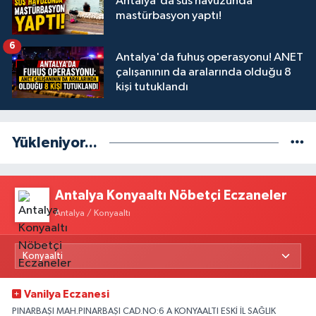
Antalya'da süs havuzunda
mastürbasyon yaptı!
6
Antalya'da fuhuş operasyonu! ANET
çalışanının da aralarında olduğu 8
kişi tutuklandı
Yükleniyor...
Antalya Konyaaltı Nöbetçi Eczaneler
Antalya / Konyaaltı
Vanilya Eczanesi
PINARBAŞI MAH.PINARBAŞI CAD.NO:6 A KONYAALTI ESKİ İL SAĞLIK