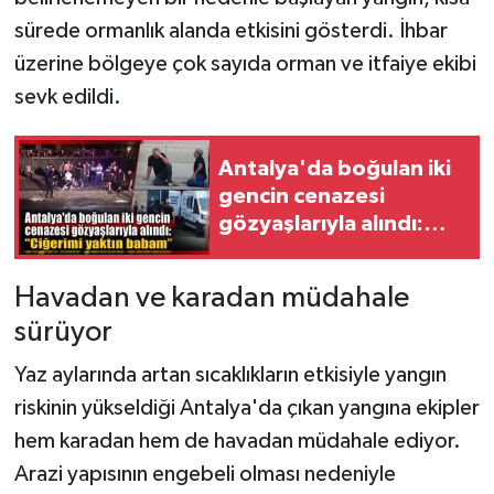
sürede ormanlık alanda etkisini gösterdi. İhbar
üzerine bölgeye çok sayıda orman ve itfaiye ekibi
sevk edildi.
Antalya'da boğulan iki
gencin cenazesi
gözyaşlarıyla alındı:
"Ciğerimi yaktın
babam"
Havadan ve karadan müdahale
sürüyor
Yaz aylarında artan sıcaklıkların etkisiyle yangın
riskinin yükseldiği Antalya'da çıkan yangına ekipler
hem karadan hem de havadan müdahale ediyor.
Arazi yapısının engebeli olması nedeniyle