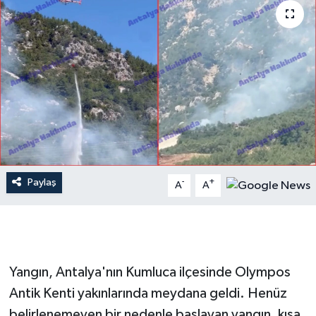
Dünya
Resmi Reklamlar
Paylaş
-
+
A
A
Yangın, Antalya'nın Kumluca ilçesinde Olympos
Antik Kenti yakınlarında meydana geldi. Henüz
belirlenemeyen bir nedenle başlayan yangın, kısa