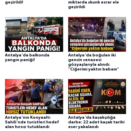
geçirildi!
miktarda skunk esrar ele
geçirildi
Antalya'da balkonda
Antalya'da boğulan iki
yangın paniği!
gencin cenazesi
gözyaşlarıyla alındı:
"Ciğerimi yaktın babam"
Antalya'nın Konyaaltı
Antalya'da kaçakçılığa
Sahili'nde turistleri hedef
darbe: 22 adet kaçak tarihi
alan hırsız tutuklandı
eser yakalandı