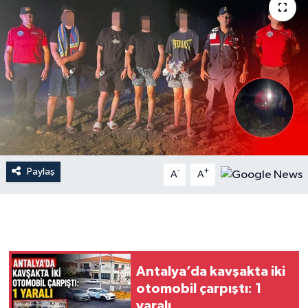
Dünya
Resmi Reklamlar
Paylaş
-
+
A
A
Antalya’da kavşakta iki
otomobil çarpıştı: 1
yaralı