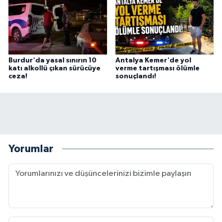
Burdur'da yasal sınırın 10
Antalya Kemer'de yol
katı alkollü çıkan sürücüye
verme tartışması ölümle
ceza!
sonuçlandı!
Yorumlar