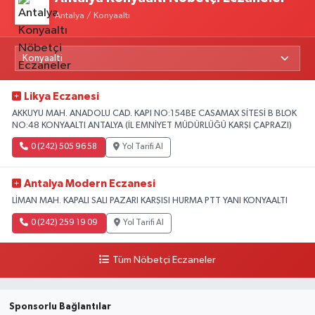
Antalya / Konyaaltı
Likya Eczanesi
AKKUYU MAH. ANADOLU CAD. KAPI NO:154BE CASAMAX SİTESİ B BLOK
NO:48 KONYAALTI ANTALYA (İL EMNİYET MÜDÜRLÜĞÜ KARŞI ÇAPRAZI)
0 (242) 505 96 58
Yol Tarifi Al
Antalya Modern Eczanesi
LİMAN MAH. KAPALI SALI PAZARI KARŞISI HURMA PTT YANI KONYAALTI
0 (242) 259 19 09
Yol Tarifi Al
Tüm Nöbetçi Eczaneler
Sponsorlu Bağlantılar