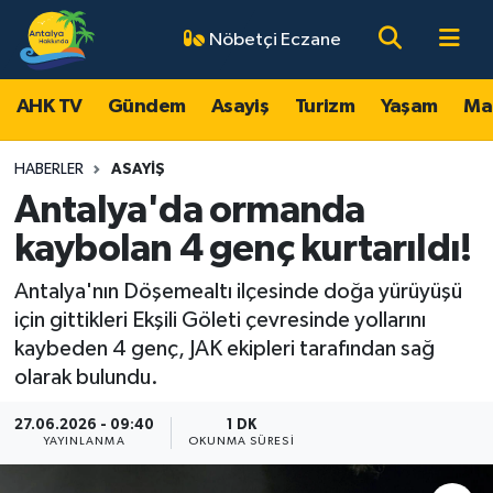
Nöbetçi Eczane
AHK TV
Antalya Nöbetçi Eczaneler
AHK TV
Gündem
Asayiş
Turizm
Yaşam
Ma
Gündem
Antalya Hava Durumu
HABERLER
ASAYIŞ
Asayiş
Antalya Namaz Vakitleri
Antalya'da ormanda
kaybolan 4 genç kurtarıldı!
Turizm
Antalya Trafik Yoğunluk Haritası
Antalya'nın Döşemealtı ilçesinde doğa yürüyüşü
Yaşam
Süper Lig Puan Durumu ve Fikstür
için gittikleri Ekşili Göleti çevresinde yollarını
kaybeden 4 genç, JAK ekipleri tarafından sağ
Magazin
Tüm Manşetler
olarak bulundu.
Ekonomi
Son Dakika Haberleri
27.06.2026 - 09:40
1 DK
YAYINLANMA
OKUNMA SÜRESI
Spor
Haber Arşivi