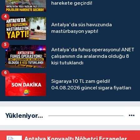
harekete geçirdi!
4
Antalya'da süs havuzunda
mastürbasyon yaptı!
5
Antalya'da fuhuş operasyonu! ANET
çalışanının da aralarında olduğu 8
kişi tutuklandı
6
Sigaraya 10 TL zam geldi!
04.08.2026 güncel sigara fiyatları
Yükleniyor...
Antalya Konyaaltı Nöbetçi Eczaneler