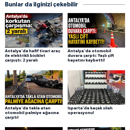
Bunlar da ilginizi çekebilir
Antalya'da hafif ticari araç
Antalya'da otomobil
ile elektrikli bisiklet
duvara çarptı: Yaşlı çift
çarpıştı: 2 yaralı
hayatını kaybetti!
Antalya'da takla atan
Isparta’da kaçak silah
otomobil palmiye ağacına
operasyonu!
çarptı!