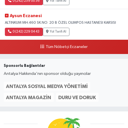
0 (242) 259 00 36
Yol Tarifi Al
Aysun Eczanesi
ALTINKUM MH.460 SK.NO: 20 B ÖZEL OLIMPOS HASTANESI KARSISI
0 (242) 229 04 43
Yol Tarifi Al
Tüm Nöbetçi Eczaneler
Sponsorlu Bağlantılar
Antalya Hakkında'nın sponsor olduğu yayıncılar
ANTALYA SOSYAL MEDYA YÖNETIMI
ANTALYA MAGAZIN
DURU VE DORUK