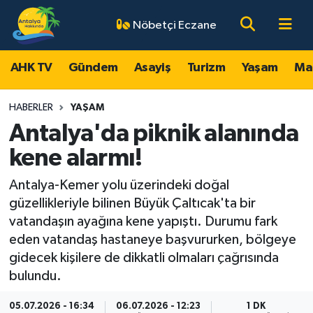
Nöbetçi Eczane
AHK TV
Antalya Nöbetçi Eczaneler
AHK TV
Gündem
Asayiş
Turizm
Yaşam
Ma
Gündem
Antalya Hava Durumu
HABERLER
YAŞAM
Asayiş
Antalya Namaz Vakitleri
Antalya'da piknik alanında
kene alarmı!
Turizm
Antalya Trafik Yoğunluk Haritası
Antalya-Kemer yolu üzerindeki doğal
Yaşam
Süper Lig Puan Durumu ve Fikstür
güzellikleriyle bilinen Büyük Çaltıcak'ta bir
vatandaşın ayağına kene yapıştı. Durumu fark
Magazin
Tüm Manşetler
eden vatandaş hastaneye başvururken, bölgeye
gidecek kişilere de dikkatli olmaları çağrısında
Ekonomi
Son Dakika Haberleri
bulundu.
Spor
Haber Arşivi
05.07.2026 - 16:34
06.07.2026 - 12:23
1 DK