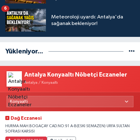
6
Meteoroloji uyardı: Antalya'da
sağanak bekleniyor!
Yükleniyor...
Antalya Konyaaltı Nöbetçi Eczaneler
Antalya / Konyaaltı
Dağ Eczanesi
HURMA MAH.BOGAÇAY CAD.NO:91 A-B(ESKI SEMAZEN) URFA SULTAN
SOFRASI KARSISI