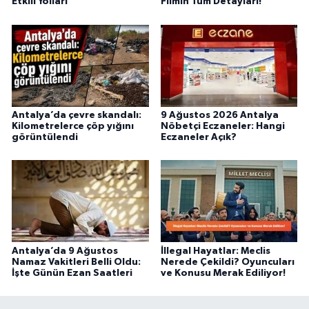
Etkili Yolları
Filmin Tüm Detayları!
Antalya’da çevre skandalı:
9 Ağustos 2026 Antalya
Kilometrelerce çöp yığını
Nöbetçi Eczaneler: Hangi
görüntülendi
Eczaneler Açık?
Antalya’da 9 Ağustos
İllegal Hayatlar: Meclis
Namaz Vakitleri Belli Oldu:
Nerede Çekildi? Oyuncuları
İşte Günün Ezan Saatleri
ve Konusu Merak Ediliyor!