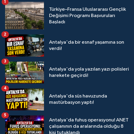
1
Türkiye–Fransa Uluslararası Gençlik
Değişimi Programı Başvuruları
Başladı
2
Antalya'da bir esnaf yaşamına son
verdi!
3
Antalya'da yola yazılan yazı polisleri
harekete geçirdi!
4
Antalya'da süs havuzunda
mastürbasyon yaptı!
5
Antalya'da fuhuş operasyonu! ANET
çalışanının da aralarında olduğu 8
kişi tutuklandı