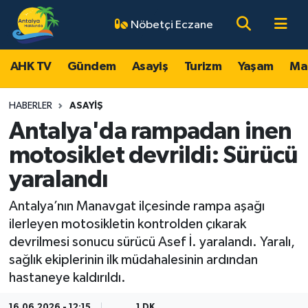
Nöbetçi Eczane
AHK TV
Antalya Nöbetçi Eczaneler
AHK TV
Gündem
Asayiş
Turizm
Yaşam
Ma
Gündem
Antalya Hava Durumu
HABERLER
ASAYIŞ
Asayiş
Antalya Namaz Vakitleri
Antalya'da rampadan inen
motosiklet devrildi: Sürücü
Turizm
Antalya Trafik Yoğunluk Haritası
yaralandı
Yaşam
Süper Lig Puan Durumu ve Fikstür
Antalya’nın Manavgat ilçesinde rampa aşağı
ilerleyen motosikletin kontrolden çıkarak
Magazin
Tüm Manşetler
devrilmesi sonucu sürücü Asef İ. yaralandı. Yaralı,
sağlık ekiplerinin ilk müdahalesinin ardından
Ekonomi
Son Dakika Haberleri
hastaneye kaldırıldı.
Spor
Haber Arşivi
16.06.2026 - 12:15
1 DK