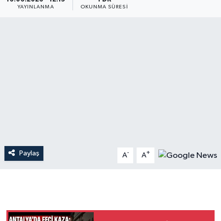
YAYINLANMA
OKUNMA SÜRESI
Dünya
Resmi Reklamlar
Paylaş
-
+
A
A