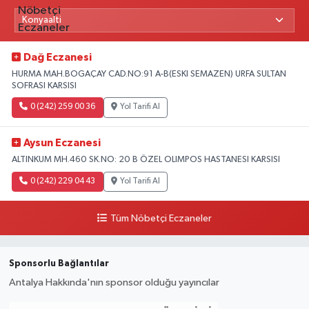
Dağ Eczanesi
HURMA MAH.BOGAÇAY CAD.NO:91 A-B(ESKI SEMAZEN) URFA SULTAN
SOFRASI KARSISI
0 (242) 259 00 36
Yol Tarifi Al
Aysun Eczanesi
ALTINKUM MH.460 SK.NO: 20 B ÖZEL OLIMPOS HASTANESI KARSISI
0 (242) 229 04 43
Yol Tarifi Al
Tüm Nöbetçi Eczaneler
Sponsorlu Bağlantılar
Antalya Hakkında'nın sponsor olduğu yayıncılar