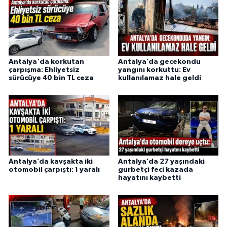
Antalya'da korkutan
Antalya’da gecekondu
çarpışma: Ehliyetsiz
yangını korkuttu: Ev
sürücüye 40 bin TL ceza
kullanılamaz hale geldi
Antalya’da kavşakta iki
Antalya’da 27 yaşındaki
otomobil çarpıştı: 1 yaralı
gurbetçi feci kazada
hayatını kaybetti