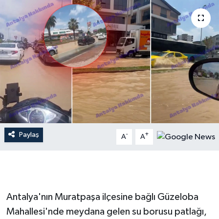
Dünya
Resmi Reklamlar
Paylaş
-
+
A
A
Antalya'nın Muratpaşa ilçesine bağlı Güzeloba
Mahallesi'nde meydana gelen su borusu patlağı,