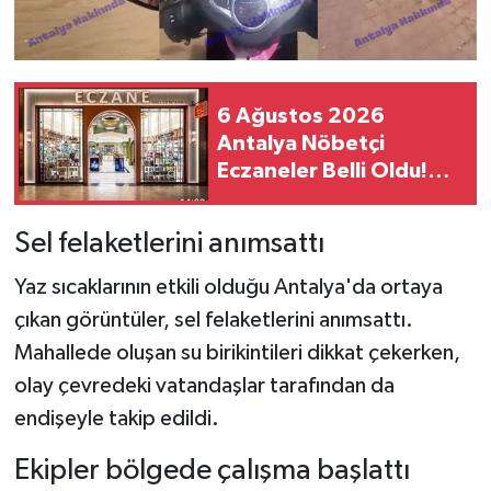
6 Ağustos 2026
Antalya Nöbetçi
Eczaneler Belli Oldu!
İşte İlçe İlçe Güncel
Eczane Listesi
Sel felaketlerini anımsattı
Yaz sıcaklarının etkili olduğu Antalya'da ortaya
çıkan görüntüler, sel felaketlerini anımsattı.
Mahallede oluşan su birikintileri dikkat çekerken,
olay çevredeki vatandaşlar tarafından da
endişeyle takip edildi.
Ekipler bölgede çalışma başlattı