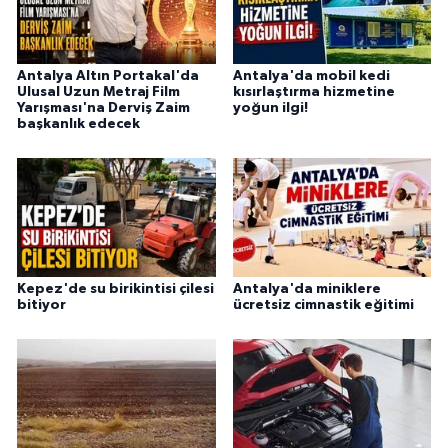
Antalya Altın Portakal'da
Antalya'da mobil kedi
Ulusal Uzun Metraj Film
kısırlaştırma hizmetine
Yarışması'na Derviş Zaim
yoğun ilgi!
başkanlık edecek
Kepez'de su birikintisi çilesi
Antalya'da miniklere
bitiyor
ücretsiz cimnastik eğitimi