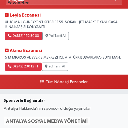
Leyla Eczanesi
ULUÇ MAH.GÜNEYKENT SİTESİ 1155. SOKAK - JET MARKET YANI-CASA
LUNA KARŞISI KONYAALTI
0 (552) 152 80 00
Yol Tarifi Al
Akıncı Eczanesi
5 M MIGROS ALISVERIS MERKEZI IÇI. ATATÜRK BULVARI.ARAPSUYU MAH.
0 (242) 230 12 11
Yol Tarifi Al
Tüm Nöbetçi Eczaneler
Sponsorlu Bağlantılar
Antalya Hakkında'nın sponsor olduğu yayıncılar
ANTALYA SOSYAL MEDYA YÖNETIMI