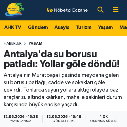
Nöbetçi Eczane
AHK TV
Antalya Nöbetçi Eczaneler
AHK TV
Gündem
Asayiş
Turizm
Yaşam
Ma
Gündem
Antalya Hava Durumu
HABERLER
YAŞAM
Asayiş
Antalya Namaz Vakitleri
Antalya'da su borusu
patladı: Yollar göle döndü!
Turizm
Antalya Trafik Yoğunluk Haritası
Antalya'nın Muratpaşa ilçesinde meydana gelen
Yaşam
Süper Lig Puan Durumu ve Fikstür
su borusu patlağı, cadde ve sokakları göle
çevirdi. Tonlarca suyun yollara aktığı olayda bazı
Magazin
Tüm Manşetler
araçlar su altında kalırken, mahalle sakinleri durum
karşısında büyük endişe yaşadı.
Ekonomi
Son Dakika Haberleri
12.06.2026 - 15:38
12.06.2026 - 15:46
1 DK
YAYINLANMA
GÜNCELLEME
OKUNMA SÜRESI
Spor
Haber Arşivi