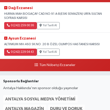
Dağ Eczanesi
HURMA MAH.BOGAÇAY CAD.NO:91 A-B(ESKI SEMAZEN) URFA SULTAN
SOFRASI KARSISI
0 (242) 259 00 36
Yol Tarifi Al
Aysun Eczanesi
ALTINKUM MH.460 SK.NO: 20 B ÖZEL OLIMPOS HASTANESI KARSISI
0 (242) 229 04 43
Yol Tarifi Al
Tüm Nöbetçi Eczaneler
Sponsorlu Bağlantılar
Antalya Hakkında'nın sponsor olduğu yayıncılar
ANTALYA SOSYAL MEDYA YÖNETIMI
ANTALYA MAGAZIN
DURU VE DORUK