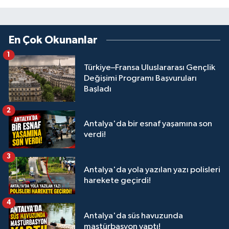
En Çok Okunanlar
1
Türkiye–Fransa Uluslararası Gençlik
Değişimi Programı Başvuruları
Başladı
2
Antalya'da bir esnaf yaşamına son
verdi!
3
Antalya'da yola yazılan yazı polisleri
harekete geçirdi!
4
Antalya'da süs havuzunda
mastürbasyon yaptı!