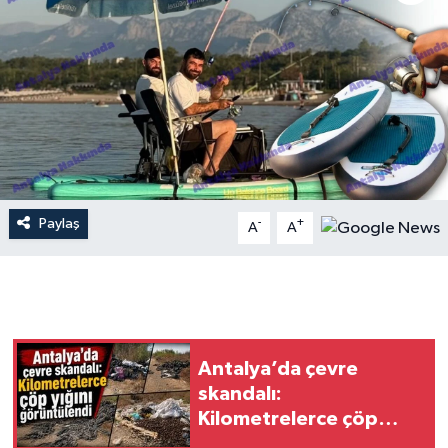
Dünya
Resmi Reklamlar
Paylaş
-
+
A
A
Antalya’da çevre
skandalı:
Kilometrelerce çöp
yığını görüntülendi