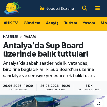
Nöbetçi Eczane
AHK TV
Antalya Nöbetçi Eczaneler
AHK TV
Gündem
Asayiş
Turizm
Yaşam
Ma
Gündem
Antalya Hava Durumu
HABERLER
YAŞAM
Asayiş
Antalya Namaz Vakitleri
Antalya'da Sup Board
üzerinde balık tuttular!
Turizm
Antalya Trafik Yoğunluk Haritası
Antalya'da sabah saatlerinde iki vatandaş,
Yaşam
Süper Lig Puan Durumu ve Fikstür
birbirine bağladıkları iki Sup Board'un üzerine
sandalye ve şemsiye yerleştirerek balık tuttu.
Magazin
Tüm Manşetler
26.06.2026 - 10:20
26.06.2026 - 10:20
1 DK
YAYINLANMA
GÜNCELLEME
OKUNMA SÜRESI
Ekonomi
Son Dakika Haberleri
Spor
Haber Arşivi