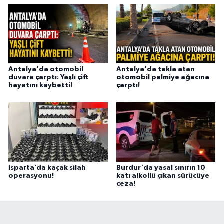
Antalya'da otomobil
Antalya'da takla atan
duvara çarptı: Yaşlı çift
otomobil palmiye ağacına
hayatını kaybetti!
çarptı!
Isparta’da kaçak silah
Burdur'da yasal sınırın 10
operasyonu!
katı alkollü çıkan sürücüye
ceza!