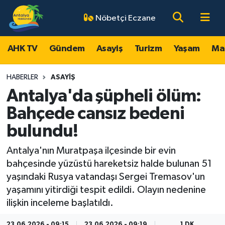
Nöbetçi Eczane
AHK TV
Antalya Nöbetçi Eczaneler
AHK TV
Gündem
Asayiş
Turizm
Yaşam
Ma
Gündem
Antalya Hava Durumu
HABERLER
ASAYIŞ
Asayiş
Antalya Namaz Vakitleri
Antalya'da şüpheli ölüm:
Bahçede cansız bedeni
Turizm
Antalya Trafik Yoğunluk Haritası
bulundu!
Yaşam
Süper Lig Puan Durumu ve Fikstür
Antalya'nın Muratpaşa ilçesinde bir evin
bahçesinde yüzüstü hareketsiz halde bulunan 51
Magazin
Tüm Manşetler
yaşındaki Rusya vatandaşı Sergei Tremasov'un
yaşamını yitirdiği tespit edildi. Olayın nedenine
Ekonomi
Son Dakika Haberleri
ilişkin inceleme başlatıldı.
Spor
Haber Arşivi
23.06.2026 - 09:15
23.06.2026 - 09:19
1 DK