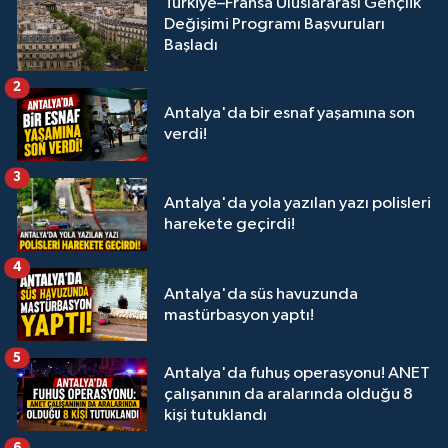
Türkiye–Fransa Uluslararası Gençlik
Değişimi Programı Başvuruları
Başladı
2
Antalya'da bir esnaf yaşamına son
verdi!
3
Antalya'da yola yazılan yazı polisleri
harekete geçirdi!
4
Antalya'da süs havuzunda
mastürbasyon yaptı!
5
Antalya'da fuhuş operasyonu! ANET
çalışanının da aralarında olduğu 8
kişi tutuklandı
6