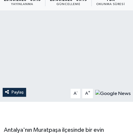
YAYINLANMA
GÜNCELLEME
OKUNMA SÜRESI
Dünya
Resmi Reklamlar
Paylaş
-
+
A
A
Antalya'nın Muratpaşa ilçesinde bir evin