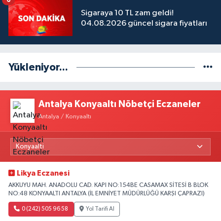
Sigaraya 10 TL zam geldi!
04.08.2026 güncel sigara fiyatları
Yükleniyor...
Antalya Konyaaltı Nöbetçi Eczaneler
Antalya / Konyaaltı
Likya Eczanesi
AKKUYU MAH. ANADOLU CAD. KAPI NO:154BE CASAMAX SİTESİ B BLOK
NO:48 KONYAALTI ANTALYA (İL EMNİYET MÜDÜRLÜĞÜ KARŞI ÇAPRAZI)
0 (242) 505 96 58
Yol Tarifi Al