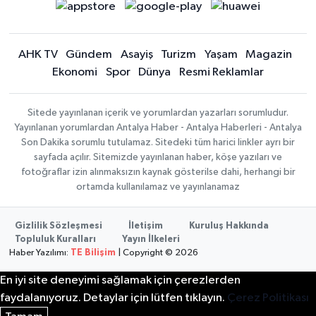
AHK TV
Gündem
Asayiş
Turizm
Yaşam
Magazin
Ekonomi
Spor
Dünya
Resmi Reklamlar
Sitede yayınlanan içerik ve yorumlardan yazarları sorumludur.
Yayınlanan yorumlardan Antalya Haber - Antalya Haberleri - Antalya
Son Dakika sorumlu tutulamaz. Sitedeki tüm harici linkler ayrı bir
sayfada açılır. Sitemizde yayınlanan haber, köşe yazıları ve
fotoğraflar izin alınmaksızın kaynak gösterilse dahi, herhangi bir
ortamda kullanılamaz ve yayınlanamaz
Gizlilik Sözleşmesi
İletişim
Kuruluş Hakkında
Topluluk Kuralları
Yayın İlkeleri
Haber Yazılımı:
TE Bilişim
| Copyright © 2026
En iyi site deneyimi sağlamak için çerezlerden
faydalanıyoruz. Detaylar için lütfen tıklayın.
Çerez Politikası