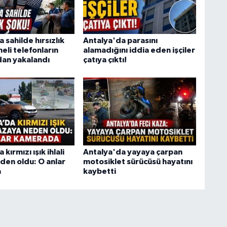
 sahilde hırsızlık
Antalya'da parasını
eli telefonların
alamadığını iddia eden işçiler
an yakalandı
çatıya çıktı!
kırmızı ışık ihlali
Antalya'da yayaya çarpan
den oldu: O anlar
motosiklet sürücüsü hayatını
a
kaybetti