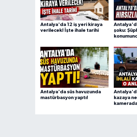
Antalya'da 12 iş yeri kiraya
Antalya'da
verilecek! İşte ihale tarihi
şoku: Şüph
konumund
Antalya'da süs havuzunda
Antalya'da 
mastürbasyon yaptı!
kazaya ne
kamerad