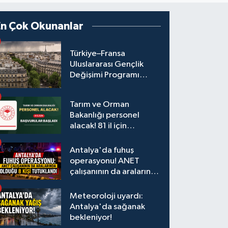
En Çok Okunanlar
Türkiye–Fransa
Uluslararası Gençlik
Değişimi Programı
Başvuruları Başladı
Tarım ve Orman
Bakanlığı personel
alacak! 81 il için
başvurular başladı
Antalya'da fuhuş
operasyonu! ANET
çalışanının da aralarında
olduğu 8 kişi tutuklandı
Meteoroloji uyardı:
Antalya'da sağanak
bekleniyor!