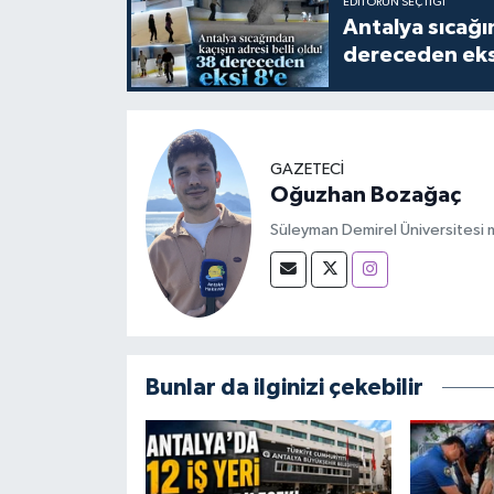
EDITÖRÜN SEÇTIĞI
Antalya sıcağın
dereceden eks
GAZETECİ
Oğuzhan Bozağaç
Süleyman Demirel Üniversitesi m
Bunlar da ilginizi çekebilir