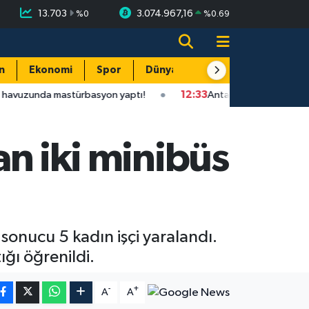
13.703
3.074.967,16
%
0
%
0.69
n
Ekonomi
Spor
Dünya
Resmi Reklamlar
türbasyon yaptı!
12:33
Antalya'da hastanedeyken eşi terk etti
an iki minibüs
ı sonucu 5 kadın işçi yaralandı.
ğı öğrenildi.
-
+
A
A