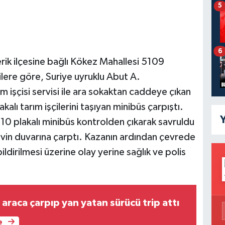
5
6
rik ilçesine bağlı Kökez Mahallesi 5109
ilere göre, Suriye uyruklu Abut A.
 işçisi servisi ile ara sokaktan caddeye çıkan
alı tarım işçilerini taşıyan minibüs çarpıştı.
Y
310 plakalı minibüs kontrolden çıkarak savruldu
 evin duvarına çarptı. Kazanın ardından çevrede
ildirilmesi üzerine olay yerine sağlık ve polis
 araca çarpıp yan yatan sürücü trip attı
e