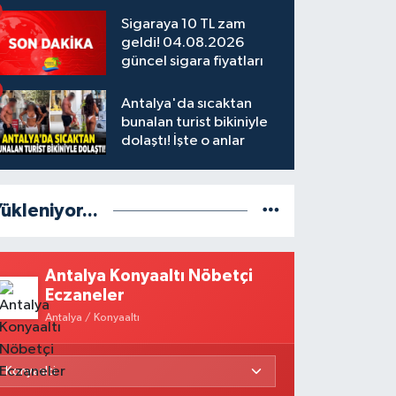
Sigaraya 10 TL zam
geldi! 04.08.2026
güncel sigara fiyatları
Antalya'da sıcaktan
bunalan turist bikiniyle
dolaştı! İşte o anlar
ükleniyor...
Antalya Konyaaltı Nöbetçi
Eczaneler
Antalya / Konyaaltı