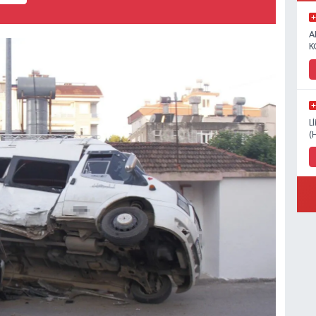
A
K
L
(