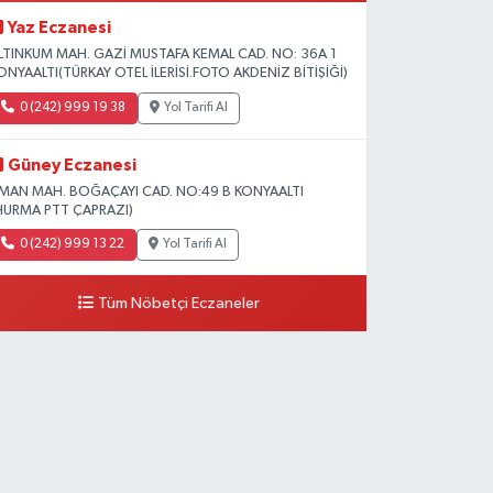
Yaz Eczanesi
LTINKUM MAH. GAZİ MUSTAFA KEMAL CAD. NO: 36A 1
ONYAALTI(TÜRKAY OTEL İLERİSİ.FOTO AKDENİZ BİTİŞİĞİ)
0 (242) 999 19 38
Yol Tarifi Al
Güney Eczanesi
İMAN MAH. BOĞAÇAYI CAD. NO:49 B KONYAALTI
HURMA PTT ÇAPRAZI)
0 (242) 999 13 22
Yol Tarifi Al
Tüm Nöbetçi Eczaneler