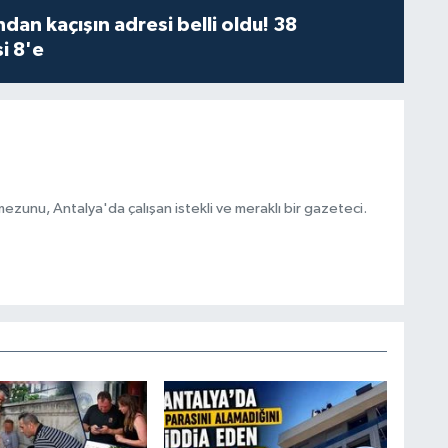
dan kaçışın adresi belli oldu! 38
i 8'e
ezunu, Antalya'da çalışan istekli ve meraklı bir gazeteci.