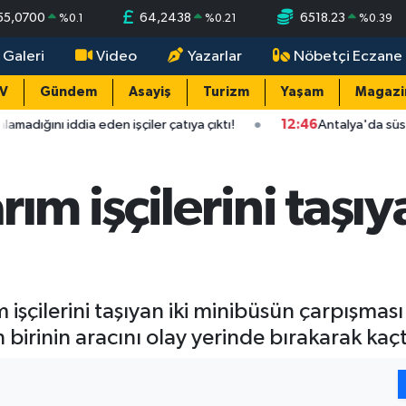
55,0700
64,2438
6518.23
%
0.1
%
0.21
%
0.39
 Galeri
Video
Yazarlar
Nöbetçi Eczane
TV
Gündem
Asayiş
Turizm
Yaşam
Magazi
eden işçiler çatıya çıktı!
12:46
Antalya'da süs havuzunda mas
ım işçilerini taşıy
m işçilerini taşıyan iki minibüsün çarpışmas
irinin aracını olay yerinde bırakarak kaçtı