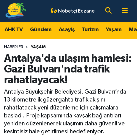
Nöbetçi Eczane
AHK TV
Antalya Nöbetçi Eczaneler
AHK TV
Gündem
Asayiş
Turizm
Yaşam
Ma
Gündem
Antalya Hava Durumu
HABERLER
YAŞAM
Asayiş
Antalya Namaz Vakitleri
Antalya'da ulaşım hamlesi:
Gazi Bulvarı'nda trafik
Turizm
Antalya Trafik Yoğunluk Haritası
rahatlayacak!
Yaşam
Süper Lig Puan Durumu ve Fikstür
Antalya Büyükşehir Belediyesi, Gazi Bulvarı’nda
13 kilometrelik güzergahta trafik akışını
Magazin
Tüm Manşetler
rahatlatacak yeni düzenleme için çalışmalara
başladı. Proje kapsamında kavşak bağlantıları
Ekonomi
Son Dakika Haberleri
yeniden düzenlenerek ulaşımın daha güvenli ve
kesintisiz hale getirilmesi hedefleniyor.
Spor
Haber Arşivi