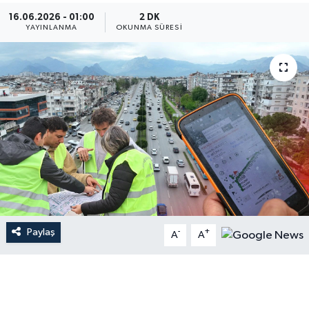
16.06.2026 - 01:00
2 DK
Dünya
YAYINLANMA
OKUNMA SÜRESI
Resmi Reklamlar
Paylaş
-
+
A
A