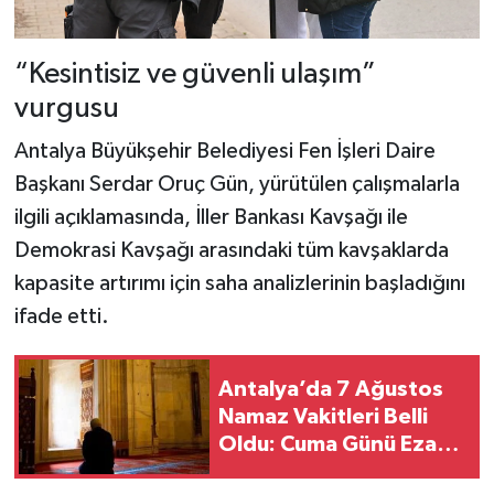
“Kesintisiz ve güvenli ulaşım”
vurgusu
Antalya Büyükşehir Belediyesi Fen İşleri Daire
Başkanı Serdar Oruç Gün, yürütülen çalışmalarla
ilgili açıklamasında, İller Bankası Kavşağı ile
Demokrasi Kavşağı arasındaki tüm kavşaklarda
kapasite artırımı için saha analizlerinin başladığını
ifade etti.
Antalya’da 7 Ağustos
Namaz Vakitleri Belli
Oldu: Cuma Günü Ezan
Saatleri Açıklandı