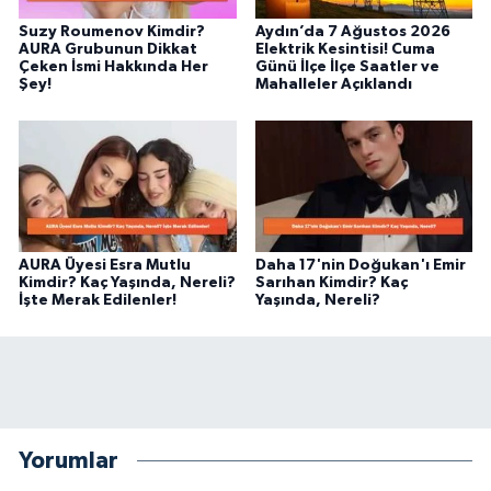
Suzy Roumenov Kimdir?
Aydın’da 7 Ağustos 2026
AURA Grubunun Dikkat
Elektrik Kesintisi! Cuma
Çeken İsmi Hakkında Her
Günü İlçe İlçe Saatler ve
Şey!
Mahalleler Açıklandı
AURA Üyesi Esra Mutlu
Daha 17'nin Doğukan'ı Emir
Kimdir? Kaç Yaşında, Nereli?
Sarıhan Kimdir? Kaç
İşte Merak Edilenler!
Yaşında, Nereli?
Yorumlar