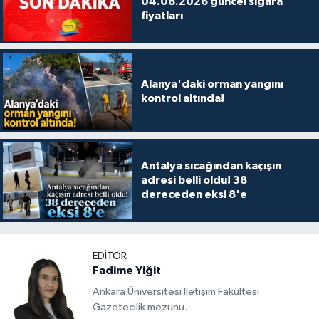
04.08.2026 güncel sigara
fiyatları
Alanya'daki orman yangını
kontrol altında!
Antalya sıcağından kaçışın
adresi belli oldu! 38
dereceden eksi 8'e
EDITÖR
Fadime Yiğit
Ankara Üniversitesi İletişim Fakültesi
Gazetecilik mezunu.