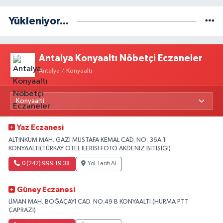
Yükleniyor...
Antalya Konyaaltı Nöbetçi Eczaneler
Antalya / Konyaaltı
Yaz Eczanesi
ALTINKUM MAH. GAZİ MUSTAFA KEMAL CAD. NO: 36A 1
KONYAALTI(TÜRKAY OTEL İLERİSİ.FOTO AKDENİZ BİTİŞİĞİ)
0 (242) 999 19 38
Yol Tarifi Al
Güney Eczanesi
LİMAN MAH. BOĞAÇAYI CAD. NO:49 B KONYAALTI (HURMA PTT
ÇAPRAZI)