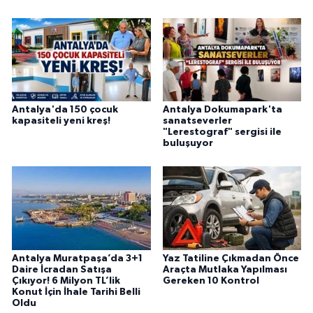
Antalya'da 150 çocuk
Antalya Dokumapark'ta
kapasiteli yeni kreş!
sanatseverler
"Lerestograf" sergisi ile
buluşuyor
Antalya Muratpaşa’da 3+1
Yaz Tatiline Çıkmadan Önce
Daire İcradan Satışa
Araçta Mutlaka Yapılması
Çıkıyor! 6 Milyon TL’lik
Gereken 10 Kontrol
Konut İçin İhale Tarihi Belli
Oldu