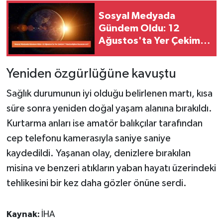
Sosyal Medyada
Gündem Oldu: 12
Ağustos'ta Yer Çekimi
7 Saniyeliğine Duracak
mı?
Yeniden özgürlüğüne kavuştu
Sağlık durumunun iyi olduğu belirlenen martı, kısa
süre sonra yeniden doğal yaşam alanına bırakıldı.
Kurtarma anları ise amatör balıkçılar tarafından
cep telefonu kamerasıyla saniye saniye
kaydedildi. Yaşanan olay, denizlere bırakılan
misina ve benzeri atıkların yaban hayatı üzerindeki
tehlikesini bir kez daha gözler önüne serdi.
Kaynak:
İHA