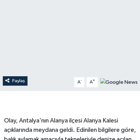
Dünya
Resmi Reklamlar
Paylaş
-
+
A
A
Olay, Antalya'nın Alanya ilçesi Alanya Kalesi
açıklarında meydana geldi. Edinilen bilgilere göre,
balık avlamak amacıyla tekneleriyle denize açılan