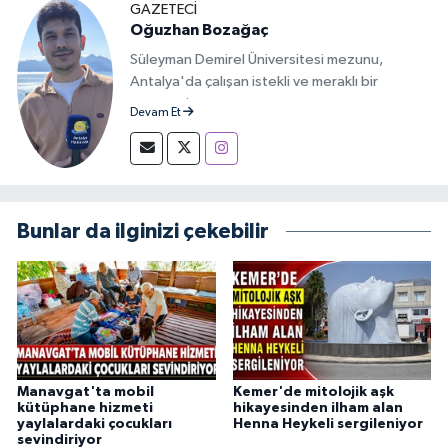
GAZETECİ
Oğuzhan Bozağaç
Süleyman Demirel Üniversitesi mezunu,
Antalya'da çalışan istekli ve meraklı bir
gazeteci.
Devam Et
Bunlar da ilginizi çekebilir
Manavgat'ta mobil
Kemer'de mitolojik aşk
kütüphane hizmeti
hikayesinden ilham alan
yaylalardaki çocukları
Henna Heykeli sergileniyor
sevindiriyor