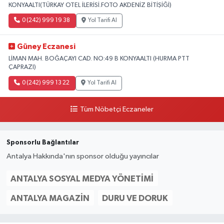
KONYAALTI(TÜRKAY OTEL İLERİSİ.FOTO AKDENİZ BİTİŞİĞİ)
0 (242) 999 19 38
Yol Tarifi Al
Güney Eczanesi
LİMAN MAH. BOĞAÇAYI CAD. NO:49 B KONYAALTI (HURMA PTT
ÇAPRAZI)
0 (242) 999 13 22
Yol Tarifi Al
Tüm Nöbetçi Eczaneler
Sponsorlu Bağlantılar
Antalya Hakkında'nın sponsor olduğu yayıncılar
ANTALYA SOSYAL MEDYA YÖNETIMI
ANTALYA MAGAZIN
DURU VE DORUK