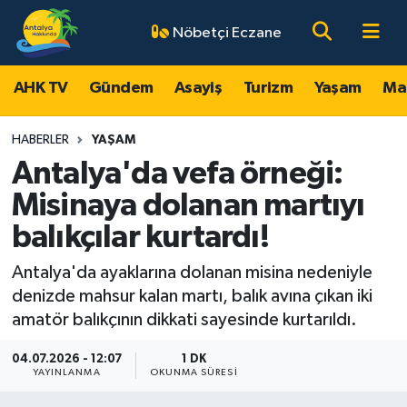
Nöbetçi Eczane
AHK TV
Antalya Nöbetçi Eczaneler
AHK TV
Gündem
Asayiş
Turizm
Yaşam
Ma
Gündem
Antalya Hava Durumu
HABERLER
YAŞAM
Asayiş
Antalya Namaz Vakitleri
Antalya'da vefa örneği:
Misinaya dolanan martıyı
Turizm
Antalya Trafik Yoğunluk Haritası
balıkçılar kurtardı!
Yaşam
Süper Lig Puan Durumu ve Fikstür
Antalya'da ayaklarına dolanan misina nedeniyle
denizde mahsur kalan martı, balık avına çıkan iki
Magazin
Tüm Manşetler
amatör balıkçının dikkati sayesinde kurtarıldı.
Ekonomi
Son Dakika Haberleri
04.07.2026 - 12:07
1 DK
YAYINLANMA
OKUNMA SÜRESI
Spor
Haber Arşivi