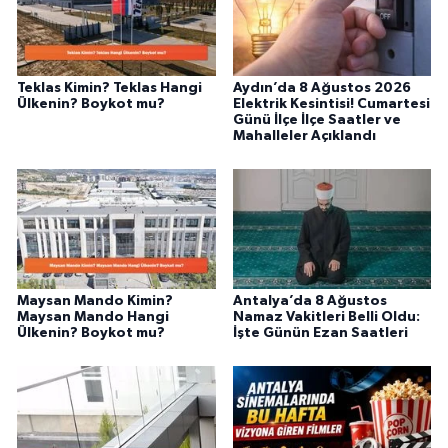
Teklas Kimin? Teklas Hangi
Aydın’da 8 Ağustos 2026
Ülkenin? Boykot mu?
Elektrik Kesintisi! Cumartesi
Günü İlçe İlçe Saatler ve
Mahalleler Açıklandı
Maysan Mando Kimin?
Antalya’da 8 Ağustos
Maysan Mando Hangi
Namaz Vakitleri Belli Oldu:
Ülkenin? Boykot mu?
İşte Günün Ezan Saatleri