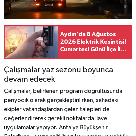
Aydın’da 8 Ağustos
2026 Elektrik Kesintisi!
Cumartesi Günü İlçe İlçe
Saatler ve Mahalleler
Açıklandı
Çalışmalar yaz sezonu boyunca
devam edecek
Çalışmalar, belirlenen program doğrultusunda
periyodik olarak gerçekleştirilirken, sahadaki
ekipler vatandaşlardan gelen talepleri de
değerlendirerek gerekli noktalarda ilave
uygulamalar yapıyor. Antalya Büyükşehir