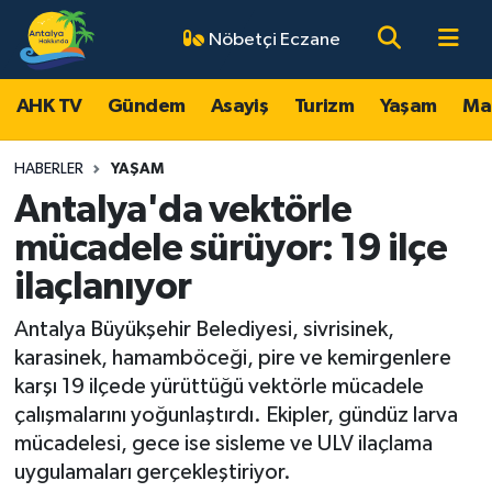
Nöbetçi Eczane
AHK TV
Antalya Nöbetçi Eczaneler
AHK TV
Gündem
Asayiş
Turizm
Yaşam
Ma
Gündem
Antalya Hava Durumu
HABERLER
YAŞAM
Asayiş
Antalya Namaz Vakitleri
Antalya'da vektörle
mücadele sürüyor: 19 ilçe
Turizm
Antalya Trafik Yoğunluk Haritası
ilaçlanıyor
Yaşam
Süper Lig Puan Durumu ve Fikstür
Antalya Büyükşehir Belediyesi, sivrisinek,
karasinek, hamamböceği, pire ve kemirgenlere
Magazin
Tüm Manşetler
karşı 19 ilçede yürüttüğü vektörle mücadele
çalışmalarını yoğunlaştırdı. Ekipler, gündüz larva
Ekonomi
Son Dakika Haberleri
mücadelesi, gece ise sisleme ve ULV ilaçlama
uygulamaları gerçekleştiriyor.
Spor
Haber Arşivi