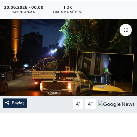
30.06.2026 - 00:00
1 DK
Dünya
YAYINLANMA
OKUNMA SÜRESI
Resmi Reklamlar
Paylaş
-
+
A
A