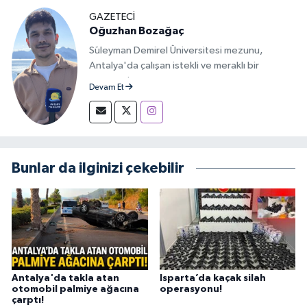
GAZETECİ
Oğuzhan Bozağaç
Süleyman Demirel Üniversitesi mezunu,
Antalya'da çalışan istekli ve meraklı bir
gazeteci.
Devam Et
Bunlar da ilginizi çekebilir
Antalya'da takla atan
Isparta’da kaçak silah
otomobil palmiye ağacına
operasyonu!
çarptı!