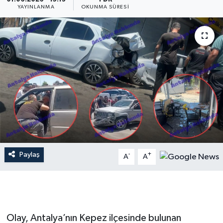
YAYINLANMA
OKUNMA SÜRESI
Dünya
Resmi Reklamlar
Paylaş
-
+
A
A
Olay, Antalya’nın Kepez ilçesinde bulunan