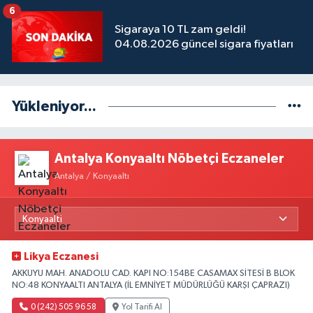
6
Sigaraya 10 TL zam geldi!
04.08.2026 güncel sigara fiyatları
Yükleniyor...
Antalya Konyaaltı Nöbetçi Eczaneler
Antalya / Konyaaltı
Likya Eczanesi
AKKUYU MAH. ANADOLU CAD. KAPI NO:154BE CASAMAX SİTESİ B BLOK
NO:48 KONYAALTI ANTALYA (İL EMNİYET MÜDÜRLÜĞÜ KARŞI ÇAPRAZI)
0 (242) 505 96 58
Yol Tarifi Al