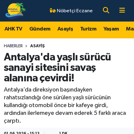
Nöbetçi Eczane
AHK TV
Antalya Nöbetçi Eczaneler
AHK TV
Gündem
Asayiş
Turizm
Yaşam
Ma
Gündem
Antalya Hava Durumu
HABERLER
ASAYIŞ
Asayiş
Antalya Namaz Vakitleri
Antalya'da yaşlı sürücü
sanayi sitesini savaş
Turizm
Antalya Trafik Yoğunluk Haritası
alanına çevirdi!
Yaşam
Süper Lig Puan Durumu ve Fikstür
Antalya’da direksiyon başındayken
rahatsızlandığı öne sürülen yaşlı sürücünün
Magazin
Tüm Manşetler
kullandığı otomobil önce bir kafeye girdi,
ardından ilerlemeye devam ederek 5 farklı araca
Ekonomi
Son Dakika Haberleri
çarptı.
Spor
Haber Arşivi
01.06.2026 - 15:13
1 DK