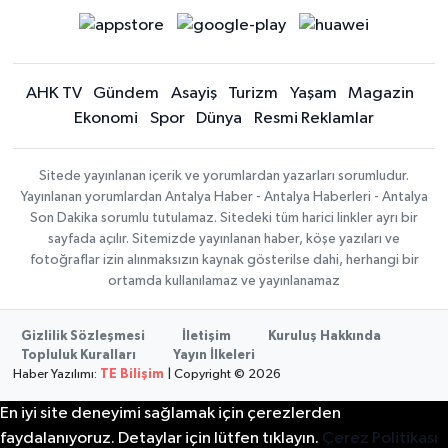
AHK TV
Gündem
Asayiş
Turizm
Yaşam
Magazin
Ekonomi
Spor
Dünya
Resmi Reklamlar
Sitede yayınlanan içerik ve yorumlardan yazarları sorumludur.
Yayınlanan yorumlardan Antalya Haber - Antalya Haberleri - Antalya
Son Dakika sorumlu tutulamaz. Sitedeki tüm harici linkler ayrı bir
sayfada açılır. Sitemizde yayınlanan haber, köşe yazıları ve
fotoğraflar izin alınmaksızın kaynak gösterilse dahi, herhangi bir
ortamda kullanılamaz ve yayınlanamaz
Gizlilik Sözleşmesi
İletişim
Kuruluş Hakkında
Topluluk Kuralları
Yayın İlkeleri
Haber Yazılımı:
TE Bilişim
| Copyright © 2026
En iyi site deneyimi sağlamak için çerezlerden
faydalanıyoruz. Detaylar için lütfen tıklayın.
Çerez Politikası