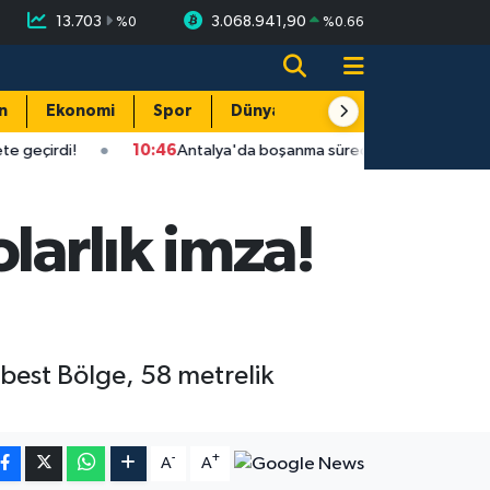
13.703
3.068.941,90
%
0
%
0.66
n
Ekonomi
Spor
Dünya
Resmi Reklamlar
10:46
Antalya'da boşanma sürecinde eşyaları götüren eşe tazmina
larlık imza!
rbest Bölge, 58 metrelik
-
+
A
A