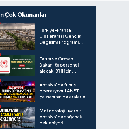
En Çok Okunanlar
Türkiye–Fransa
Uluslararası Gençlik
Değişimi Programı
Başvuruları Başladı
Tarım ve Orman
Bakanlığı personel
alacak! 81 il için
başvurular başladı
Antalya'da fuhuş
operasyonu! ANET
çalışanının da aralarında
olduğu 8 kişi tutuklandı
Meteoroloji uyardı:
Antalya'da sağanak
bekleniyor!