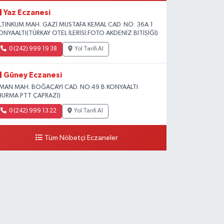
Yaz Eczanesi
LTINKUM MAH. GAZİ MUSTAFA KEMAL CAD. NO: 36A 1
ONYAALTI(TÜRKAY OTEL İLERİSİ.FOTO AKDENİZ BİTİŞİĞİ)
0 (242) 999 19 38
Yol Tarifi Al
Güney Eczanesi
İMAN MAH. BOĞAÇAYI CAD. NO:49 B KONYAALTI
HURMA PTT ÇAPRAZI)
0 (242) 999 13 22
Yol Tarifi Al
Tüm Nöbetçi Eczaneler