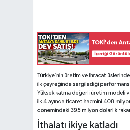
TOKİ'den Antal
İçeriği Görüntül
Türkiye’nin üretim ve ihracat üslerinde
ilk çeyreğinde sergilediği performansl
Yüksek katma değerli üretim modeli ve s
ilk 4 ayında ticaret hacmini 408 milyon
dönemindeki 395 milyon dolarlık rakam
İthalatı ikiye katladı