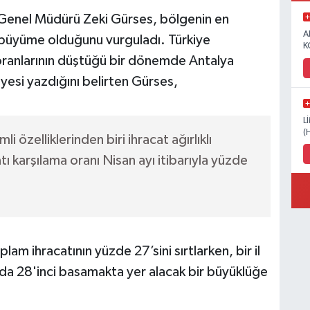
Genel Müdürü Zeki Gürses, bölgenin en
A
lı büyüme olduğunu vurguladı. Türkiye
K
a oranlarının düştüğü bir dönemde Antalya
ayesi yazdığını belirten Gürses,
L
(
 özelliklerinden biri ihracat ağırlıklı
ı karşılama oranı Nisan ayı itibarıyla yüzde
am ihracatının yüzde 27’sini sırtlarken, bir il
nda 28'inci basamakta yer alacak bir büyüklüğe