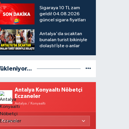
Sigaraya 10 TL zam
geldi! 04.08.2026
güncel sigara fiyatları
Antalya'da sıcaktan
bunalan turist bikiniyle
dolaştı! İşte o anlar
ükleniyor...
Antalya Konyaaltı Nöbetçi
Eczaneler
Antalya / Konyaaltı