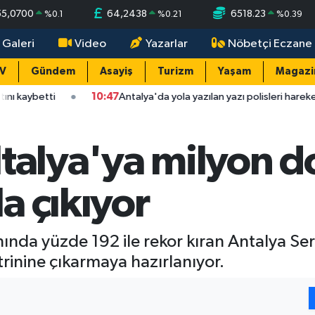
55,0700
64,2438
6518.23
%
0.1
%
0.21
%
0.39
 Galeri
Video
Yazarlar
Nöbetçi Eczane
TV
Gündem
Asayiş
Turizm
Yaşam
Magazi
10:47
Antalya'da yola yazılan yazı polisleri harekete geçirdi!
talya'ya milyon do
a çıkıyor
anında yüzde 192 ile rekor kıran Antalya Se
inine çıkarmaya hazırlanıyor.