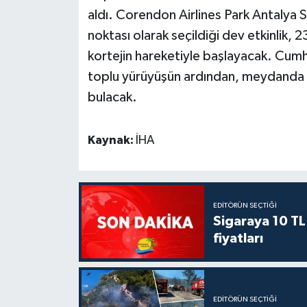
aldı. Corendon Airlines Park Antalya 
noktası olarak seçildiği dev etkinlik,
kortejin hareketiyle başlayacak. Cum
toplu yürüyüşün ardından, meydanda o
bulacak.
Kaynak:
İHA
EDITÖRÜN SEÇTIĞI
Sigaraya 10 TL
fiyatları
EDITÖRÜN SEÇTIĞI