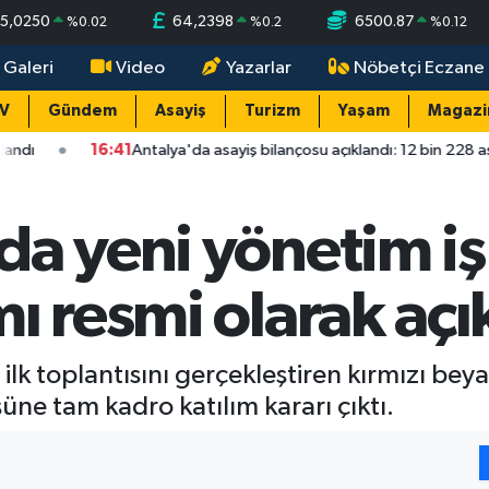
5,0250
64,2398
6500.87
%
0.02
%
0.2
%
0.12
 Galeri
Video
Yazarlar
Nöbetçi Eczane
TV
Gündem
Asayiş
Turizm
Yaşam
Magazi
41
Antalya'da asayiş bilançosu açıklandı: 12 bin 228 asayiş olayının yü
da yeni yönetim iş
ı resmi olarak açı
lk toplantısını gerçekleştiren kırmızı bey
şüne tam kadro katılım kararı çıktı.