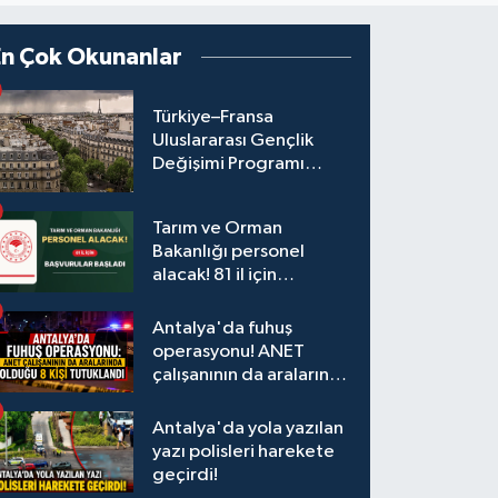
En Çok Okunanlar
Türkiye–Fransa
Uluslararası Gençlik
Değişimi Programı
Başvuruları Başladı
Tarım ve Orman
Bakanlığı personel
alacak! 81 il için
başvurular başladı
Antalya'da fuhuş
operasyonu! ANET
çalışanının da aralarında
olduğu 8 kişi tutuklandı
Antalya'da yola yazılan
yazı polisleri harekete
geçirdi!