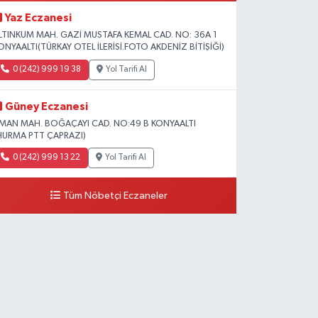
Yaz Eczanesi
LTINKUM MAH. GAZİ MUSTAFA KEMAL CAD. NO: 36A 1
ONYAALTI(TÜRKAY OTEL İLERİSİ.FOTO AKDENİZ BİTİŞİĞİ)
0 (242) 999 19 38
Yol Tarifi Al
Güney Eczanesi
İMAN MAH. BOĞAÇAYI CAD. NO:49 B KONYAALTI
HURMA PTT ÇAPRAZI)
0 (242) 999 13 22
Yol Tarifi Al
Tüm Nöbetçi Eczaneler