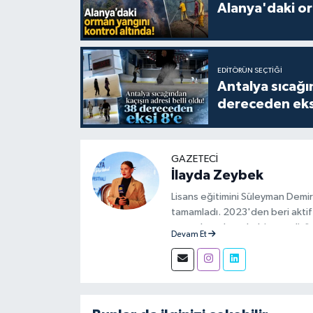
Alanya'daki or
EDITÖRÜN SEÇTIĞI
Antalya sıcağın
dereceden eks
GAZETECI
İlayda Zeybek
Lisans eğitimini Süleyman Demir
tamamladı. 2023'den beri aktif 
aşamalarında muhabir ve editör 
Devam Et