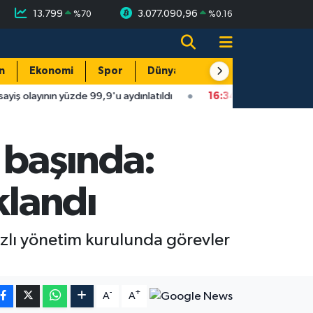
13.799
3.077.090,96
%
70
%
0.16
n
Ekonomi
Spor
Dünya
Resmi Reklamlar
zde 99,9'u aydınlatıldı
16:34
Isparta'da faytonu sollayan otomo
 başında:
klandı
azlı yönetim kurulunda görevler
-
+
A
A