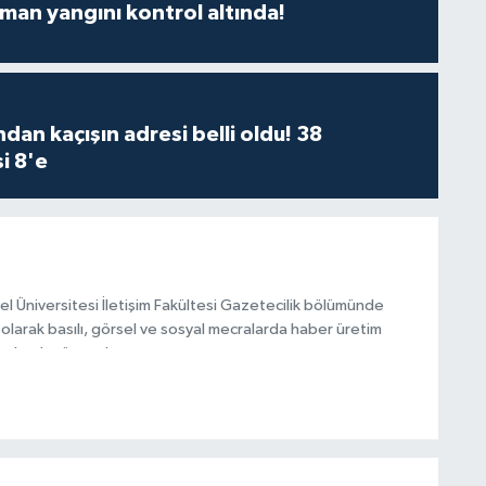
man yangını kontrol altında!
dan kaçışın adresi belli oldu! 38
i 8'e
el Üniversitesi İletişim Fakültesi Gazetecilik bölümünde
olarak basılı, görsel ve sosyal mecralarda haber üretim
olarak görev alıyor.