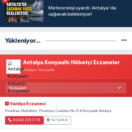
6
Meteoroloji uyardı: Antalya'da
sağanak bekleniyor!
Yükleniyor...
Antalya Konyaaltı Nöbetçi Eczaneler
Antalya / Konyaaltı
Vanilya Eczanesi
Pınarbaşı Mahallesi, Pınarbaşı Caddesi No:6 A Konyaaltı Antalya
0 (242) 229 11 19
Yol Tarifi Al