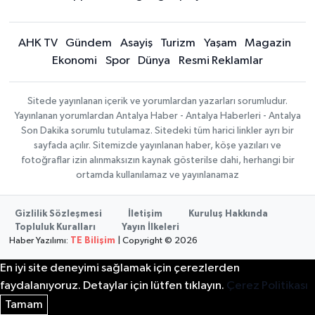
AHK TV
Gündem
Asayiş
Turizm
Yaşam
Magazin
Ekonomi
Spor
Dünya
Resmi Reklamlar
Sitede yayınlanan içerik ve yorumlardan yazarları sorumludur.
Yayınlanan yorumlardan Antalya Haber - Antalya Haberleri - Antalya
Son Dakika sorumlu tutulamaz. Sitedeki tüm harici linkler ayrı bir
sayfada açılır. Sitemizde yayınlanan haber, köşe yazıları ve
fotoğraflar izin alınmaksızın kaynak gösterilse dahi, herhangi bir
ortamda kullanılamaz ve yayınlanamaz
Gizlilik Sözleşmesi
İletişim
Kuruluş Hakkında
Topluluk Kuralları
Yayın İlkeleri
Haber Yazılımı:
TE Bilişim
| Copyright © 2026
En iyi site deneyimi sağlamak için çerezlerden
faydalanıyoruz. Detaylar için lütfen tıklayın.
Çerez Politikası
Tamam