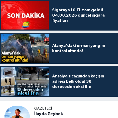
Sigaraya 10 TL zam geldi!
04.08.2026 güncel sigara
fiyatları
Alanya'daki orman yangını
kontrol altında!
Antalya sıcağından kaçışın
adresi belli oldu! 38
dereceden eksi 8'e
GAZETECI
İlayda Zeybek