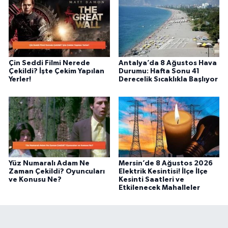
Çin Seddi Filmi Nerede
Antalya’da 8 Ağustos Hava
Çekildi? İşte Çekim Yapılan
Durumu: Hafta Sonu 41
Yerler!
Derecelik Sıcaklıkla Başlıyor
Yüz Numaralı Adam Ne
Mersin’de 8 Ağustos 2026
Zaman Çekildi? Oyuncuları
Elektrik Kesintisi! İlçe İlçe
ve Konusu Ne?
Kesinti Saatleri ve
Etkilenecek Mahalleler