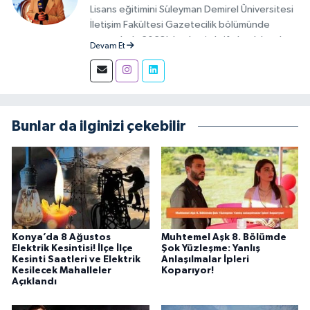
Lisans eğitimini Süleyman Demirel Üniversitesi
İletişim Fakültesi Gazetecilik bölümünde
tamamladı. 2023'den beri aktif olarak basılı,
Devam Et
görsel ve sosyal mecralarda haber üretim
aşamalarında muhabir ve editör olarak görev
alıyor.
Bunlar da ilginizi çekebilir
Konya’da 8 Ağustos
Muhtemel Aşk 8. Bölümde
Elektrik Kesintisi! İlçe İlçe
Şok Yüzleşme: Yanlış
Kesinti Saatleri ve Elektrik
Anlaşılmalar İpleri
Kesilecek Mahalleler
Koparıyor!
Açıklandı