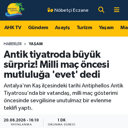
Nöbetçi Eczane
AHK TV
Antalya Nöbetçi Eczaneler
AHK TV
Gündem
Asayiş
Turizm
Yaşam
Ma
Gündem
Antalya Hava Durumu
HABERLER
YAŞAM
Asayiş
Antalya Namaz Vakitleri
Antik tiyatroda büyük
sürpriz! Milli maç öncesi
Turizm
Antalya Trafik Yoğunluk Haritası
mutluluğa 'evet' dedi
Yaşam
Süper Lig Puan Durumu ve Fikstür
Antalya'nın Kaş ilçesindeki tarihi Antiphellos Antik
Tiyatrosu'nda bir vatandaş, milli maç gösterimi
Magazin
Tüm Manşetler
öncesinde sevgilisine unutulmaz bir evlenme
teklifi yaptı.
Ekonomi
Son Dakika Haberleri
20.06.2026 - 16:10
1 DK
Spor
Haber Arşivi
YAYINLANMA
OKUNMA SÜRESI