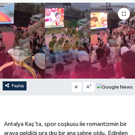
Dünya
Resmi Reklamlar
Paylaş
-
+
A
A
Antalya Kaş'ta, spor coşkusu ile romantizmin bir
araya geldiği sıra dışı bir ana sahne oldu. Edinilen